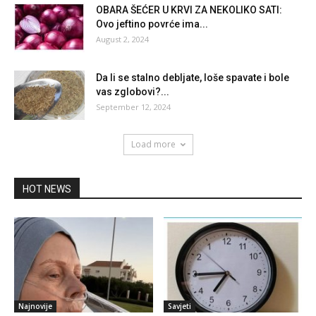
OBARA ŠEĆER U KRVI ZA NEKOLIKO SATI:
Ovo jeftino povrće ima...
August 2, 2024
Da li se stalno debljate, loše spavate i bole
vas zglobovi?...
September 12, 2024
Load more
HOT NEWS
Najnovije
Savjeti