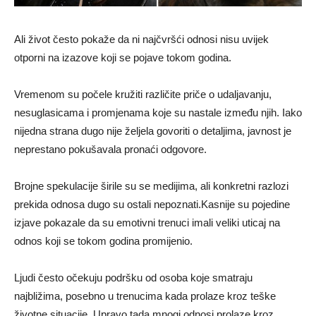
Ali život često pokaže da ni najčvršći odnosi nisu uvijek
otporni na izazove koji se pojave tokom godina.
Vremenom su počele kružiti različite priče o udaljavanju,
nesuglasicama i promjenama koje su nastale između njih. Iako
nijedna strana dugo nije željela govoriti o detaljima, javnost je
neprestano pokušavala pronaći odgovore.
Brojne spekulacije širile su se medijima, ali konkretni razlozi
prekida odnosa dugo su ostali nepoznati.Kasnije su pojedine
izjave pokazale da su emotivni trenuci imali veliki uticaj na
odnos koji se tokom godina promijenio.
Ljudi često očekuju podršku od osoba koje smatraju
najbližima, posebno u trenucima kada prolaze kroz teške
životne situacije. Upravo tada mnogi odnosi prolaze kroz