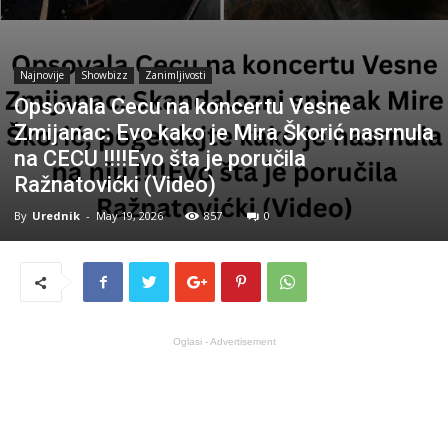
Najnovije
Showbizz
Zanimljivosti
Opsovala Cecu na koncertu Vesne
Zmijanac: Evo kako je Mira Škorić nasrnula
na CECU !!!!Evo šta je poručila
Ražnatovićki (Video)
By
Urednik
-
May 19, 2026
857
0
Oglasi - Advertisement