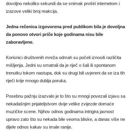
dovoljno nekoliko sekundi da se snimak proširi internetom i
izazove veliki broj reakcija.
Jedna rečenica izgovorena pred publikom bila je dovoljna
da ponovo otvori priče koje godinama nisu bile
zaboravljene.
Korisnici društvenih mreža odmah su počeli iznositi različita
mišljenja. Jedni su smatrali da je riječ o šali ili spontanom
trenutku tokom nastupa, dok su drugi bili uvjereni da se iza tih
riječi krije mnogo dublja poruka.
Posebnu pažnju izazvalo je to što su mnogi povezali izjavu sa
nekadašnjim prijateljstvom dvije velike zvijezde domaće
muzičke scene. Njihov odnos godinama intrigira javnost
upravo zato što su nekada bile veoma bliske, a danas više ne
dijele odnos kakav su imale ranije.