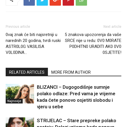
Previous article
Next article
0vaj znak će biti najsretniji u
5 znakova upozorenja da vaše
narednih 20 godina, tvrdi ruski
SRCE nije u redu: 0V0 M0RATE
ASTR0L0G VASlLlSA
P0DHlTN0 URADlTl AK0 0V0
V0L0DlNA…
0SJETlTE!
RELATED ARTICLES
MORE FROM AUTHOR
BLIZANCI – Dugogodišnje sumnje
polako odlaze: Pred vama je vrijeme
kada ćete ponovo osjetiti slobodu i
Najnovije
vjeru u sebe
STRIJELAC – Stare prepreke polako
nestaju: Dolazi vrijeme kada ponovo