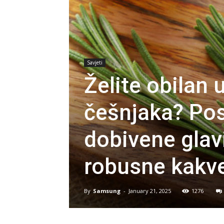
Savjeti
Želite obilan 
češnjaka? Pos
dobivene glavi
robusne kakve 
By
Samsung
-
January 21, 2025
1276