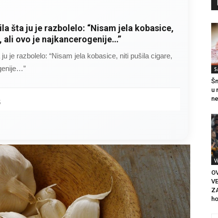
ila šta ju je razbolelo: “Nisam jela kobasice,
e, ali ovo je najkancerogenije…”
 ju je razbolelo: “Nisam jela kobasice, niti pušila cigare,
ogenije…”
S
Šn
u 
ne
5
V
O
V
ZA
ho