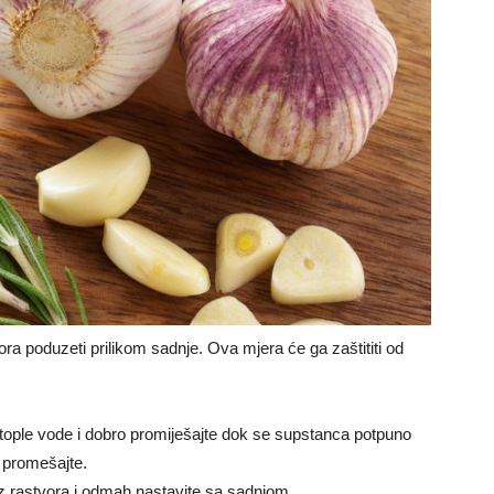
ra poduzeti prilikom sadnje. Ova mjera će ga zaštititi od
r tople vode i dobro promiješajte dok se supstanca potpuno
i promešajte.
 iz rastvora i odmah nastavite sa sadnjom.