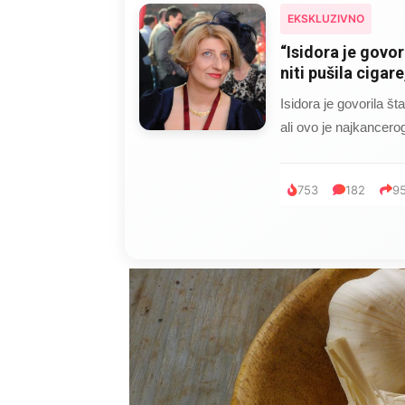
EKSKLUZIVNO
“Isidora je govor
niti pušila cigar
Isidora je govorila šta
ali ovo je najkancer
753
182
9