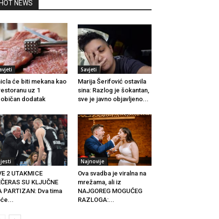
HOT NEWS
avjeti
Savjeti
icla će biti mekana kao
Marija Šerifović ostavila
restoranu uz 1
sina: Razlog je šokantan,
običan dodatak
sve je javno objavljeno...
ijesti
Najnovije
VE 2 UTAKMICE
Ova svadba je viralna na
EČERAS SU KLJUČNE
mrežama, ali iz
 PARTIZAN: Dva tima
NAJGOREG MOGUĆEG
će...
RAZLOGA:...