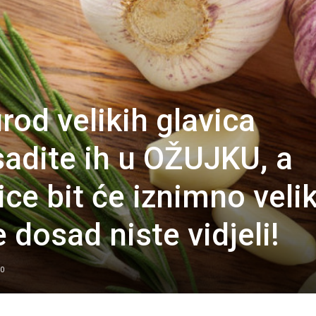
urod velikih glavica
adite ih u OŽUJKU, a
ce bit će iznimno velik
dosad niste vidjeli!
0