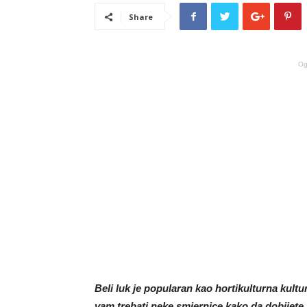
Share
Og
Beli luk je popularan kao hortikulturna kult
vam trebati neke smjernice kako da dobijete