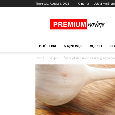
Thursday, August 6, 2026
O nama
Uslovi korištenj
Premium
Novine
POČETNA
NAJNOVIJE
VIJESTI
RE
Home
Savjeti
Želite obilan urod velikih glavica č