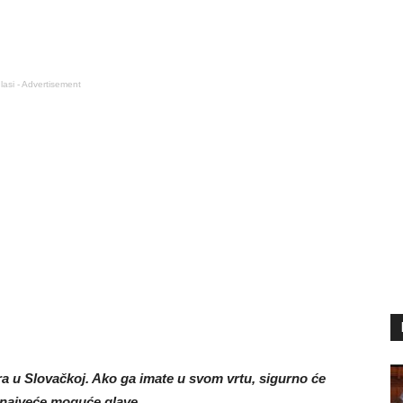
lasi - Advertisement
ura u Slovačkoj. Ako ga imate u svom vrtu, sigurno će
 najveće moguće glave.