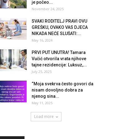
je počeo...
November 24, 2025
SVAKI RODITELJ PRAVI OVU
GREŠKU, OVAKO VAS DJECA
NIKADA NEĆE SLUŠATI:...
May 16, 2024
PRVI PUT UNUTRA! Tamara
Vučić otvorila vrata njihove
tajne rezidencije: Luksuz,...
July 25, 2025
“Moja svekrva često govori da
nisam dovoljno dobra za
njenog sina...
May 11, 2025
Load more