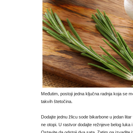
Međutim, postoji jedna ključna radnja koja se mo
takvih štetočina.
Dodajte jednu žlicu sode bikarbone u jedan lita
ne otopi. U rastvor dodajte režnjeve belog luka 
Ostavite da odstoji dva sata. Zatim ga izvadite