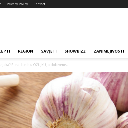
a
Privacy Policy
Contact
CEPTI
REGION
SAVJETI
SHOWBIZZ
ZANIMLJIVOSTI
ešnjaka? Posadite ih u OŽUJKU, a dobivene...