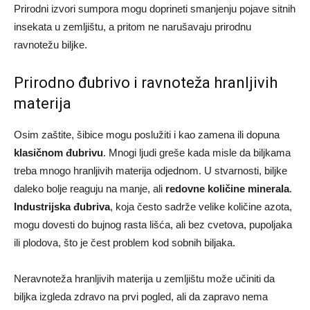
Prirodni izvori sumpora mogu doprineti smanjenju pojave sitnih
insekata u zemljištu, a pritom ne narušavaju prirodnu
ravnotežu biljke.
Prirodno đubrivo i ravnoteža hranljivih
materija
Osim zaštite, šibice mogu poslužiti i kao zamena ili dopuna
klasičnom đubrivu
. Mnogi ljudi greše kada misle da biljkama
treba mnogo hranljivih materija odjednom. U stvarnosti, biljke
daleko bolje reaguju na manje, ali
redovne količine minerala
.
Industrijska đubriva
, koja često sadrže velike količine azota,
mogu dovesti do bujnog rasta lišća, ali bez cvetova, pupoljaka
ili plodova, što je čest problem kod sobnih biljaka.
Neravnoteža hranljivih materija u zemljištu može učiniti da
biljka izgleda zdravo na prvi pogled, ali da zapravo nema