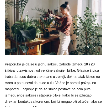
Preporuka je da se u jednu saksiju zabode između
10 i 20
šibica
, u zavisnosti od veličine saksije i biljke. Glavice šibica
treba da budu dobro zakopane u zemlji, dok ostatak šibice ne
mora u potpunosti da bude u tlu. Važno je obratiti pažnju na
raspored – najbolje je da se šibice postave na pola puta
između ivice saksije i stabljike biljke, kako bi se izbegao
direktan kontakt sa korenom, koji bi mogao biti oštećen ako se