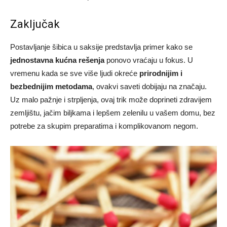
Zaključak
Postavljanje šibica u saksije predstavlja primer kako se
jednostavna kućna rešenja
ponovo vraćaju u fokus. U
vremenu kada se sve više ljudi okreće
prirodnijim i
bezbednijim metodama
, ovakvi saveti dobijaju na značaju.
Uz malo pažnje i strpljenja, ovaj trik može doprineti zdravijem
zemljištu, jačim biljkama i lepšem zelenilu u vašem domu, bez
potrebe za skupim preparatima i komplikovanom negom.