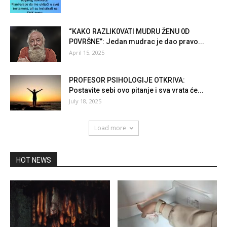
“KAKO RAZLIK0VATI MUDRU ŽENU 0D
P0VRŠNE”: Jedan mudrac je dao pravo...
April 15, 2025
PROFESOR PSIHOLOGIJE OTKRIVA:
Postavite sebi ovo pitanje i sva vrata će...
July 18, 2025
Load more
HOT NEWS