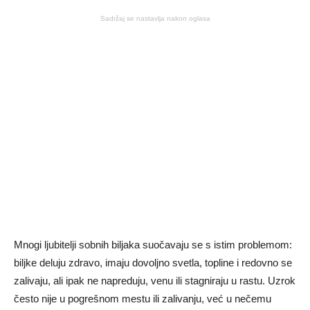
Sadržaj se nastavlja nakon oglasa
Mnogi ljubitelji sobnih biljaka suočavaju se s istim problemom:
biljke deluju zdravo, imaju dovoljno svetla, topline i redovno se
zalivaju, ali ipak ne napreduju, venu ili stagniraju u rastu. Uzrok
često nije u pogrešnom mestu ili zalivanju, već u nečemu