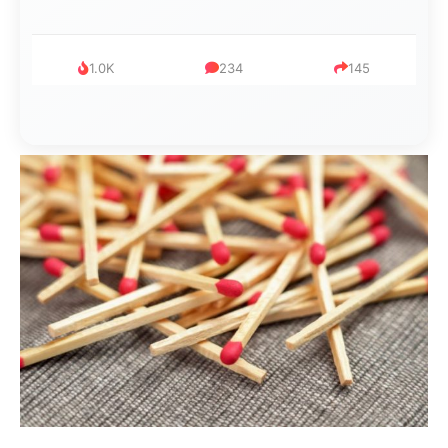
1.0K
234
145