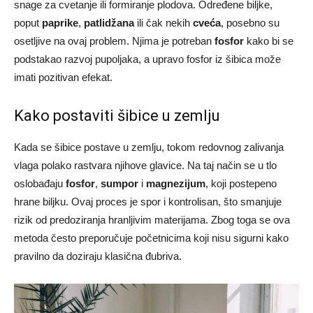
snage za cvetanje ili formiranje plodova. Određene biljke,
poput
paprike
,
patlidžana
ili čak nekih
cveća
, posebno su
osetljive na ovaj problem. Njima je potreban
fosfor
kako bi se
podstakao razvoj pupoljaka, a upravo fosfor iz šibica može
imati pozitivan efekat.
Kako postaviti šibice u zemlju
Kada se šibice postave u zemlju, tokom redovnog zalivanja
vlaga polako rastvara njihove glavice. Na taj način se u tlo
oslobađaju
fosfor
,
sumpor
i
magnezijum
, koji postepeno
hrane biljku. Ovaj proces je spor i kontrolisan, što smanjuje
rizik od predoziranja hranljivim materijama. Zbog toga se ova
metoda često preporučuje početnicima koji nisu sigurni kako
pravilno da doziraju klasična đubriva.