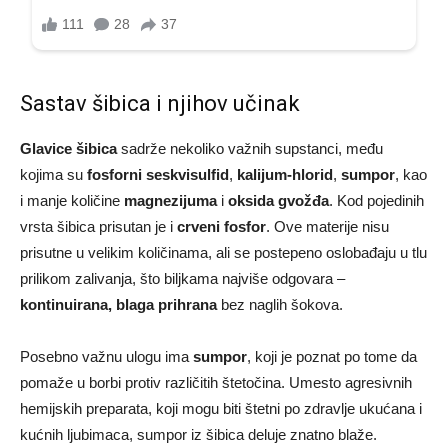
Sastav šibica i njihov učinak
Glavice šibica
sadrže nekoliko važnih supstanci, među
kojima su
fosforni seskvisulfid
,
kalijum-hlorid
,
sumpor
, kao
i manje količine
magnezijuma
i
oksida gvožđa
. Kod pojedinih
vrsta šibica prisutan je i
crveni fosfor
. Ove materije nisu
prisutne u velikim količinama, ali se postepeno oslobađaju u tlu
prilikom zalivanja, što biljkama najviše odgovara –
kontinuirana, blaga prihrana
bez naglih šokova.
Posebno važnu ulogu ima
sumpor
, koji je poznat po tome da
pomaže u borbi protiv različitih štetočina. Umesto agresivnih
hemijskih preparata, koji mogu biti štetni po zdravlje ukućana i
kućnih ljubimaca, sumpor iz šibica deluje znatno blaže.