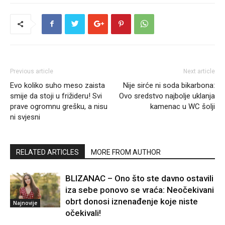
Previous article
Next article
Evo koliko suho meso zaista
Nije sirće ni soda bikarbona:
smije da stoji u frižideru! Svi
Ovo sredstvo najbolje uklanja
prave ogromnu grešku, a nisu
kamenac u WC šolji
ni svjesni
RELATED ARTICLES
MORE FROM AUTHOR
BLIZANAC – Ono što ste davno ostavili
iza sebe ponovo se vraća: Neočekivani
obrt donosi iznenađenje koje niste
Najnovije
očekivali!