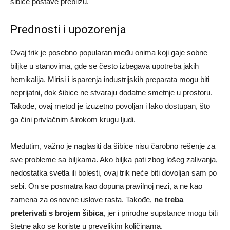
šibice postave preblizu.
Prednosti i upozorenja
Ovaj trik je posebno popularan među onima koji gaje sobne
biljke u stanovima, gde se često izbegava upotreba jakih
hemikalija. Mirisi i isparenja industrijskih preparata mogu biti
neprijatni, dok šibice ne stvaraju dodatne smetnje u prostoru.
Takođe, ovaj metod je izuzetno povoljan i lako dostupan, što
ga čini privlačnim širokom krugu ljudi.
Međutim, važno je naglasiti da šibice nisu čarobno rešenje za
sve probleme sa biljkama. Ako biljka pati zbog lošeg zalivanja,
nedostatka svetla ili bolesti, ovaj trik neće biti dovoljan sam po
sebi. On se posmatra kao dopuna pravilnoj nezi, a ne kao
zamena za osnovne uslove rasta. Takođe,
ne treba
preterivati s brojem šibica
, jer i prirodne supstance mogu biti
štetne ako se koriste u prevelikim količinama.