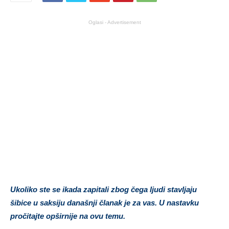
Oglasi - Advertisement
Ukoliko ste se ikada zapitali zbog čega ljudi stavljaju
šibice u saksiju današnji članak je za vas. U nastavku
pročitajte opširnije na ovu temu.