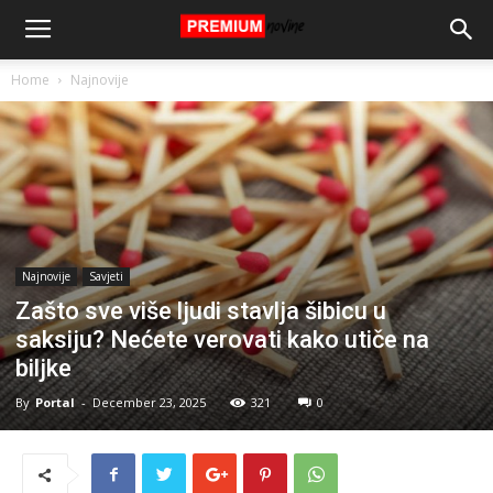
Home
Najnovije
Najnovije
Savjeti
Zašto sve više ljudi stavlja šibicu u
saksiju? Nećete verovati kako utiče na
biljke
By
Portal
-
December 23, 2025
321
0