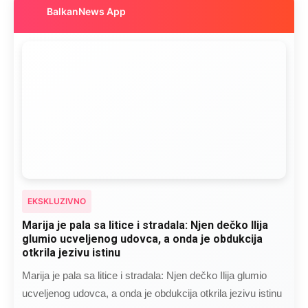
BalkanNews App
EKSKLUZIVNO
Marija je pala sa litice i stradala: Njen dečko Ilija
glumio ucveljenog udovca, a onda je obdukcija
otkrila jezivu istinu
Marija je pala sa litice i stradala: Njen dečko Ilija glumio
ucveljenog udovca, a onda je obdukcija otkrila jezivu istinu