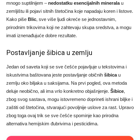
mnogo suptilnijem –
nedostatku esencijalnih minerala
u
zemljištu ili pojavi sitnih štetočina koje napadaju koren i listove.
Kako piše
Blic
, sve više ljudi okreće se jednostavnim,
prirodnim trikovima koji ne zahtevaju skupa sredstva, a mogu
imati iznenađujuće dobre rezultate.
Postavljanje šibica u zemlju
Jedan od saveta koji se sve češće pojavljuje u tekstovima i
iskustvima baštovana jeste postavljanje običnih
šibica
u
zemlju oko biljaka u saksijama. Na prvi pogled, ova metoda
deluje neobično, ali ima vrlo konkretno objašnjenje.
Šibice
,
zbog svog sastava, mogu istovremeno doprineti ishrani biljke i
zaštiti od štetočina, stvarajući povoljnije uslove za rast. Upravo
zbog toga ovaj trik se sve češće spominje kao prirodna
alternativa hemijskim đubrivima i pesticidima.