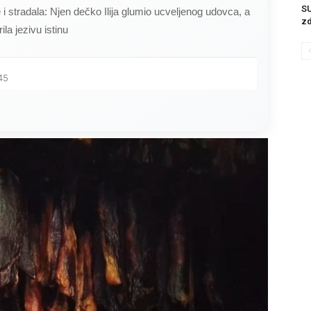
S
ce i stradala: Njen dečko Ilija glumio ucveljenog udovca, a
zd
ila jezivu istinu
45