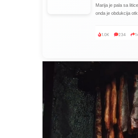
Marija je pala sa liti
onda je obdukcija otkr
1.0K
234
1