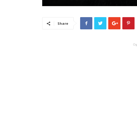
Share
Og