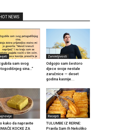
HOT NEWS
avjeti
Zanimljivosti
zgubila sam svog
Odgojio sam šestoro
togodišnjeg sina…”
djece svoje nestale
zaručnice — deset
godina kasnije...
ajnovije
Recepti
o kako da napravite
TULUMBE IZ RERNE:
OMAĆE KOCKE ZA
Pravila Sam Ih Nekoliko