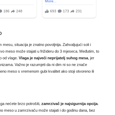
o
su, situacija je znatno povoljnija. Zahvaljujući soli i
akvo meso može stajati u frižideru do 3 mjeseca. Međutim, to
o od vlage.
Vlaga je najveći neprijatelj suhog mesa
, jer
anizama. Važno je razumjeti da ni dim ni so ne znače
jeno meso s vremenom gubi kvalitet ako stoji otvoreno ili
ga nećete brzo potrošiti,
zamrzivač je najsigurnija opcija
.
o meso u zamrzivaču može stajati i do godinu dana, bez