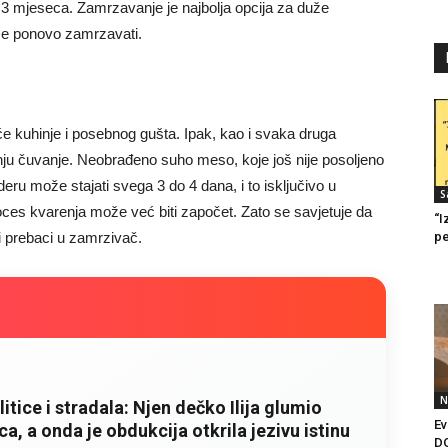
o 3 mjeseca. Zamrzavanje je najbolja opcija za duže
se ponovo zamrzavati.
 kuhinje i posebnog gušta. Ipak, kao i svaka druga
anju čuvanje. Neobrađeno suho meso, koje još nije posoljeno
žideru može stajati svega 3 do 4 dana, i to isključivo u
S
roces kvarenja može već biti započet. Zato se savjetuje da
“I
li prebaci u zamrzivač.
pe
N
litice i stradala: Njen dečko Ilija glumio
Ev
a, a onda je obdukcija otkrila jezivu istinu
D