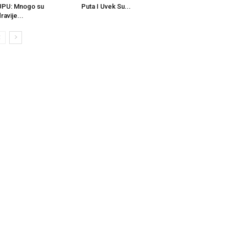
UPU: Mnogo su
Puta I Uvek Su...
ravije...