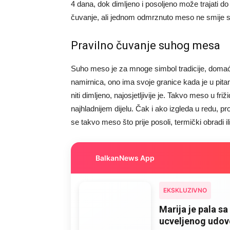
4 dana, dok dimljeno i posoljeno može trajati d
čuvanje, ali jednom odmrznuto meso ne smije 
Pravilno čuvanje suhog mesa
Suho meso je za mnoge simbol tradicije, domaće
namirnica, ono ima svoje granice kada je u pit
niti dimljeno, najosjetljivije je. Takvo meso u fri
najhladnijem dijelu. Čak i ako izgleda u redu, p
se takvo meso što prije posoli, termički obradi i
BalkanNews App
EKSKLUZIVNO
Marija je pala sa 
ucveljenog udovc