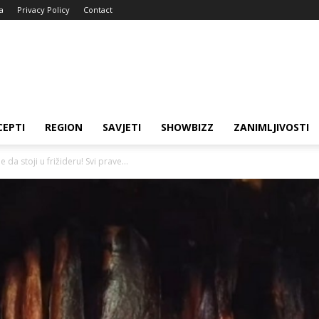
a
Privacy Policy
Contact
CEPTI
REGION
SAVJETI
SHOWBIZZ
ZANIMLJIVOSTI
da stoji u frižideru! Svi prave...