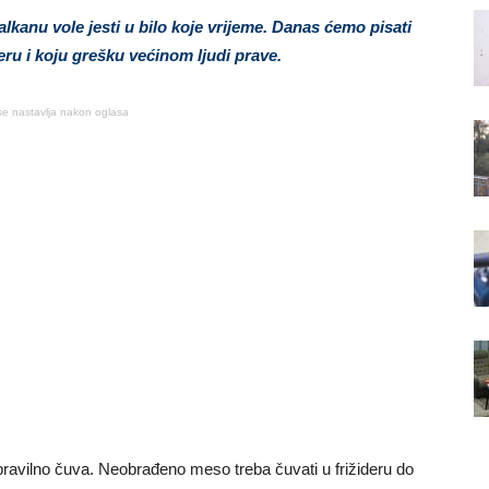
lkanu vole jesti u bilo koje vrijeme. Danas ćemo pisati
deru i koju grešku većinom ljudi prave.
se nastavlja nakon oglasa
pravilno čuva. Neobrađeno meso treba čuvati u frižideru do