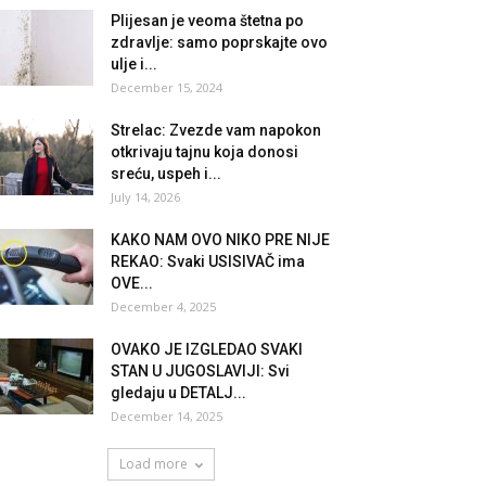
Plijesan je veoma štetna po
zdravlje: samo poprskajte ovo
ulje i...
December 15, 2024
Strelac: Zvezde vam napokon
otkrivaju tajnu koja donosi
sreću, uspeh i...
July 14, 2026
KAKO NAM OVO NIKO PRE NIJE
REKAO: Svaki USISIVAČ ima
OVE...
December 4, 2025
OVAKO JE IZGLEDAO SVAKI
STAN U JUGOSLAVIJI: Svi
gledaju u DETALJ...
December 14, 2025
Load more