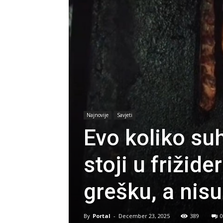
Najnovije
Savjeti
Evo koliko su
stoji u frižid
grešku, a nisu
By
Portal
-
December 23, 2025
389
0