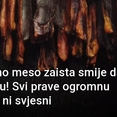
ho meso zaista smije 
eru! Svi prave ogromnu
 ni svjesni