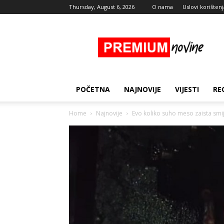
Thursday, August 6, 2026
O nama
Uslovi korištenj
Premium
Novine
POČETNA
NAJNOVIJE
VIJESTI
RE
Home
Najnovije
Evo koliko suho meso zaista smije 