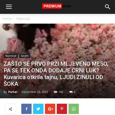
Home
Najnovije
Najnovije
Savjeti
ZAŠTO SE PRVO PRŽI MLJEVENO MESO,
PA SE TEK ONDA DODAJE CRNI LUK?
Kuvarica otkrila tajnu, LJUDI ZINULI OD
ŠOKA
By
Portal
-
December 22, 2025
742
0