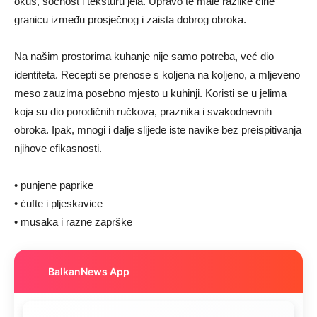
okus, sočnost i teksturu jela. Upravo te male razlike čine
granicu između prosječnog i zaista dobrog obroka.
Na našim prostorima kuhanje nije samo potreba, već dio
identiteta. Recepti se prenose s koljena na koljeno, a mljeveno
meso zauzima posebno mjesto u kuhinji. Koristi se u jelima
koja su dio porodičnih ručkova, praznika i svakodnevnih
obroka. Ipak, mnogi i dalje slijede iste navike bez preispitivanja
njihove efikasnosti.
• punjene paprike
• ćufte i pljeskavice
• musaka i razne zaprške
BalkanNews App