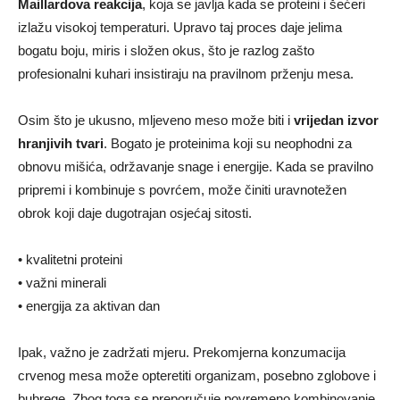
Maillardova reakcija
, koja se javlja kada se proteini i šećeri
izlažu visokoj temperaturi. Upravo taj proces daje jelima
bogatu boju, miris i složen okus, što je razlog zašto
profesionalni kuhari insistiraju na pravilnom prženju mesa.
Osim što je ukusno, mljeveno meso može biti i
vrijedan izvor
hranjivih tvari
. Bogato je proteinima koji su neophodni za
obnovu mišića, održavanje snage i energije. Kada se pravilno
pripremi i kombinuje s povrćem, može činiti uravnotežen
obrok koji daje dugotrajan osjećaj sitosti.
• kvalitetni proteini
• važni minerali
• energija za aktivan dan
Ipak, važno je zadržati mjeru. Prekomjerna konzumacija
crvenog mesa može opteretiti organizam, posebno zglobove i
bubrege. Zbog toga se preporučuje povremeno kombinovanje