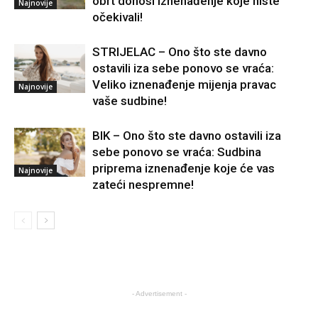
obrt donosi iznenađenje koje niste
Najnovije
očekivali!
STRIJELAC – Ono što ste davno
ostavili iza sebe ponovo se vraća:
Veliko iznenađenje mijenja pravac
Najnovije
vaše sudbine!
BIK – Ono što ste davno ostavili iza
sebe ponovo se vraća: Sudbina
priprema iznenađenje koje će vas
Najnovije
zateći nespremne!
- Advertisement -