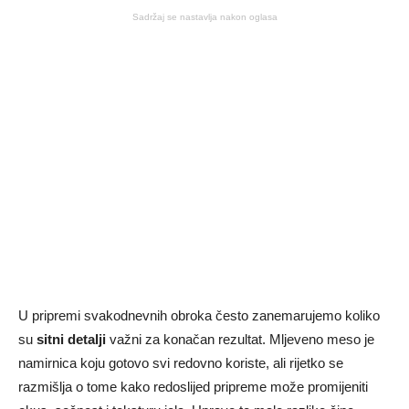
Sadržaj se nastavlja nakon oglasa
U pripremi svakodnevnih obroka često zanemarujemo koliko
su
sitni detalji
važni za konačan rezultat. Mljeveno meso je
namirnica koju gotovo svi redovno koriste, ali rijetko se
razmišlja o tome kako redoslijed pripreme može promijeniti