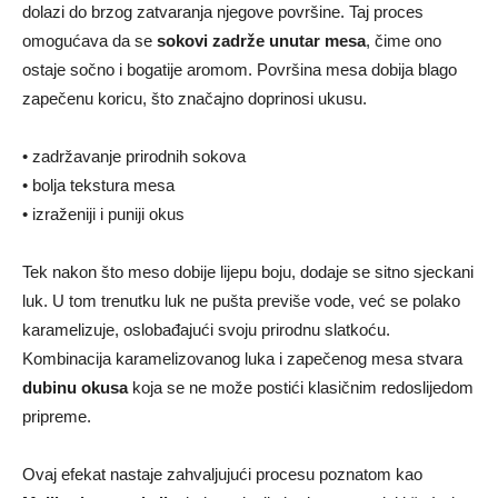
dolazi do brzog zatvaranja njegove površine. Taj proces
omogućava da se
sokovi zadrže unutar mesa
, čime ono
ostaje sočno i bogatije aromom. Površina mesa dobija blago
zapečenu koricu, što značajno doprinosi ukusu.
• zadržavanje prirodnih sokova
• bolja tekstura mesa
• izraženiji i puniji okus
Tek nakon što meso dobije lijepu boju, dodaje se sitno sjeckani
luk. U tom trenutku luk ne pušta previše vode, već se polako
karamelizuje, oslobađajući svoju prirodnu slatkoću.
Kombinacija karamelizovanog luka i zapečenog mesa stvara
dubinu okusa
koja se ne može postići klasičnim redoslijedom
pripreme.
Ovaj efekat nastaje zahvaljujući procesu poznatom kao