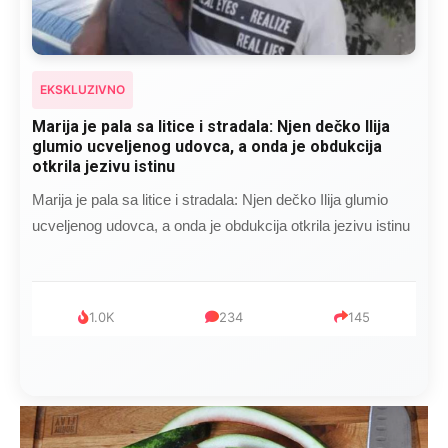
EKSKLUZIVNO
Marija je pala sa litice i stradala: Njen dečko Ilija
glumio ucveljenog udovca, a onda je obdukcija
otkrila jezivu istinu
Marija je pala sa litice i stradala: Njen dečko Ilija glumio
ucveljenog udovca, a onda je obdukcija otkrila jezivu istinu
1.0K
234
145