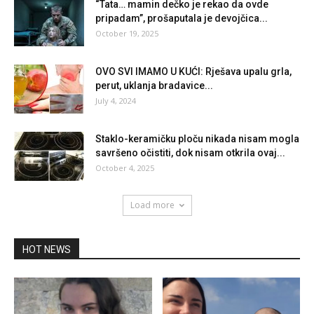
“Tata… mamin dečko je rekao da ovde
pripadam”, prošaputala je devojčica...
October 19, 2025
OVO SVI IMAMO U KUĆI: Rješava upalu grla,
perut, uklanja bradavice...
July 4, 2024
Staklo-keramičku ploču nikada nisam mogla
savršeno očistiti, dok nisam otkrila ovaj...
October 4, 2025
Load more
HOT NEWS