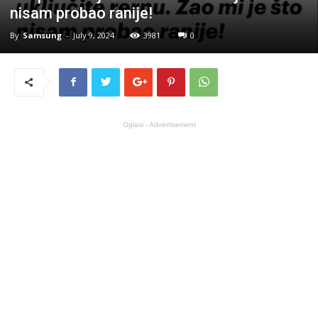
nisam probao ranije!
By
Samsung
-
July 9, 2024
3981
0
Oglasi - Advertisement