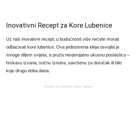
Inovativni Recept za Kore Lubenice
Uz naš inovativni recept, u ​​budućnosti više nećete morati
odbacivati ​​kore lubenice. Ova jedinstvena ideja osvojila je
mnoge diljem svijeta, a pruža nevjerojatno ukusnu poslasticu –
hrskavu izvana, sočnu iznutra, savršenu za doručak ili bilo
koje drugo doba dana.
Sadržaj se nastavlja nakon oglasa