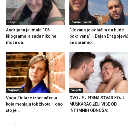
Savjeti
Zanimljivosti
Andrijana je imala 106
“Jovana je odlučila da bude
kilograma, a sada niko ne
pokrivena” – Dejan Dragojević
može da...
se spremio...
Najnovije
Savjeti
Vaga: Dolaze iznenađenja
OVO JE JEDINA STVAR KOJU
koja menjaju tok života – ono
MUŠKARAC ŽELI VIŠE OD
što je...
INT1MNIH ODNOSA:...