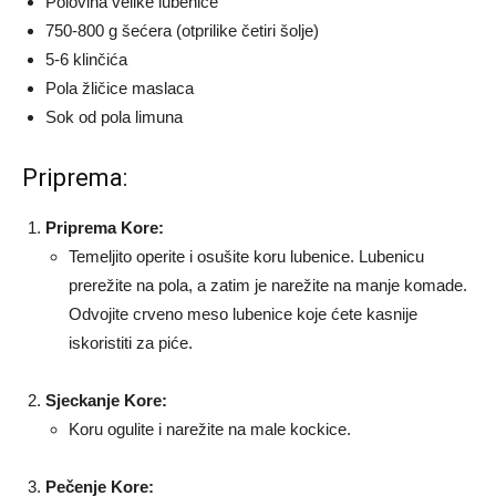
Polovina velike lubenice
750-800 g šećera (otprilike četiri šolje)
5-6 klinčića
Pola žličice maslaca
Sok od pola limuna
Priprema:
Priprema Kore:
Temeljito operite i osušite koru lubenice. Lubenicu
prerežite na pola, a zatim je narežite na manje komade.
Odvojite crveno meso lubenice koje ćete kasnije
iskoristiti za piće.
Sjeckanje Kore:
Koru ogulite i narežite na male kockice.
Pečenje Kore: