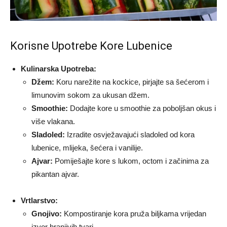
Korisne Upotrebe Kore Lubenice
Kulinarska Upotreba:
Džem:
Koru narežite na kockice, pirjajte sa šećerom i
limunovim sokom za ukusan džem.
Smoothie:
Dodajte kore u smoothie za poboljšan okus i
više vlakana.
Sladoled:
Izradite osvježavajući sladoled od kora
lubenice, mlijeka, šećera i vanilije.
Ajvar:
Pomiješajte kore s lukom, octom i začinima za
pikantan ajvar.
Vrtlarstvo:
Gnojivo:
Kompostiranje kora pruža biljkama vrijedan
izvor hranjivih tvari.