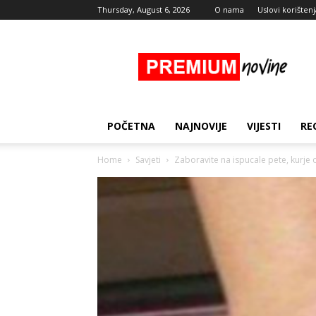
Thursday, August 6, 2026
O nama
Uslovi korištenj
Premium
Novine
POČETNA
NAJNOVIJE
VIJESTI
RE
Home
Savjeti
Zaboravite na ispucale pete, kurje o