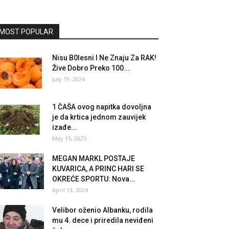
MOST POPULAR
Nisu B0lesni I Ne Znaju Za RAK!
Žive Dobro Preko 100...
July 19, 2024
1 ČAŠA ovog napitka dovoljna
je da krtica jednom zauvijek
izađe...
May 15, 2025
MEGAN MARKL POSTAJE
KUVARICA, A PRINC HARI SE
OKREĆE SPORTU: Nova...
April 13, 2024
Velibor oženio Albanku, rodila
mu 4. dece i priredila neviđeni