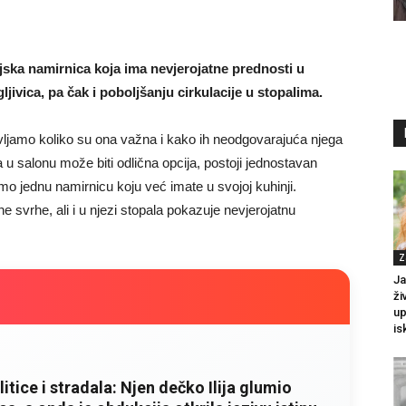
jska namirnica koja ima nevjerojatne prednosti u
 gljivica, pa čak i poboljšanju cirkulacije u stopalima.
vljamo koliko su ona važna i kako ih neodgovarajuća njega
u salonu može biti odlična opcija, postoji jednostavan
mo jednu namirnicu koju već imate u svojoj kuhinji.
 svrhe, ali i u njezi stopala pokazuje nevjerojatnu
Z
Ja
ži
up
is
litice i stradala: Njen dečko Ilija glumio