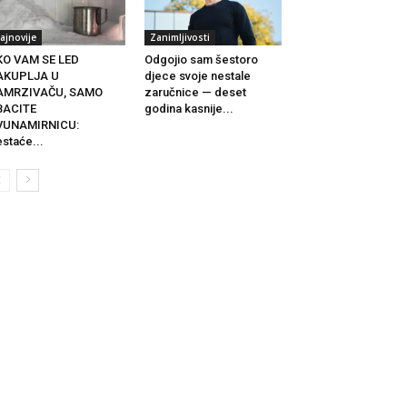
ajnovije
Zanimljivosti
KO VAM SE LED
Odgojio sam šestoro
AKUPLJA U
djece svoje nestale
AMRZIVAČU, SAMO
zaručnice — deset
BACITE
godina kasnije...
VUNAMIRNICU:
staće...