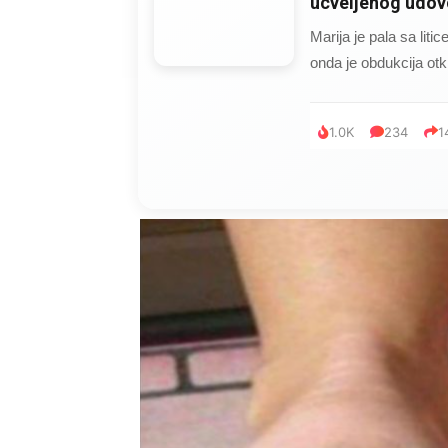
ucveljenog udovc
Marija je pala sa liti
onda je obdukcija otkr
1.0K
234
1