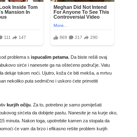
 kod problema s
ispucalim petama
. Da biste rešili ovaj
jabukovo sirće i nanesete ga na oštećeno područje. Vatu
 da deluje tokom noći. Ujutro, koža će biti mekša, a mrtvu
man nekoliko puta sedmično i uskoro ćete primetiti
otiv
kurjih očiju
. Za to, potrebno je samo pomiješati
abukovog sirćeta da dobijete pastu. Nanesite je na kurje oko,
0-15 minuta. Nakon toga, upotrebite kamen za stopala da
 pomoći će vam da brzo i efikasno rešite problem kurjih