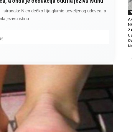
a, a onda je obdukcija otkrila jezivu istinu
ce i stradala: Njen dečko Ilija glumio ucveljenog udovca, a
N
ila jezivu istinu
A
N
Z
U
45
O
Ne