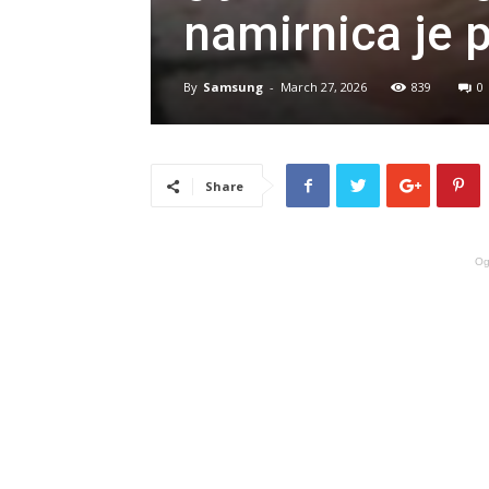
namirnica je 
By
Samsung
-
March 27, 2026
839
0
Share
Og