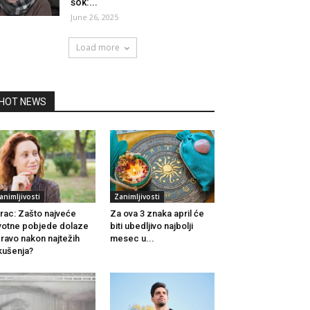
šok:...
June 26, 2025
Load more
HOT NEWS
animljivosti
Zanimljivosti
rac: Zašto najveće
Za ova 3 znaka april će
votne pobjede dolaze
biti ubedljivo najbolji
ravo nakon najtežih
mesec u...
kušenja?