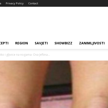
a
Privacy Policy
Contact
CEPTI
REGION
SAVJETI
SHOWBIZZ
ZANIMLJIVOSTI
ko i gljivice na nogama: Ova Jeftina...