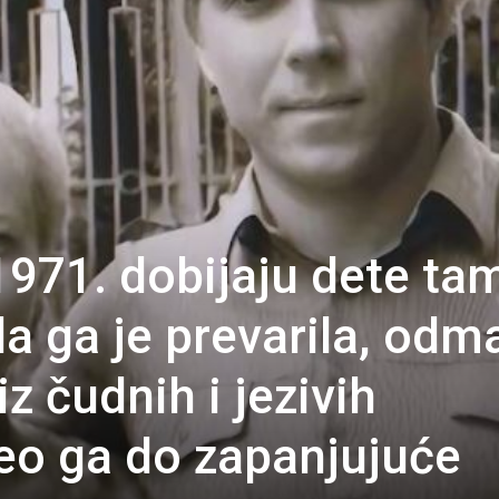
 1971. dobijaju dete ta
da ga je prevarila, odm
iz čudnih i jezivih
eo ga do zapanjujuće