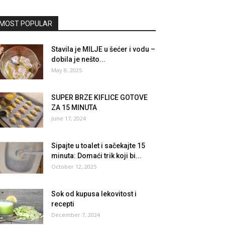
MOST POPULAR
Stavila je MILJE u šećer i vodu –
dobila je nešto...
May 8, 2025
SUPER BRZE KIFLICE GOTOVE
ZA 15 MINUTA
June 17, 2024
Sipajte u toalet i sačekajte 15
minuta: Domaći trik koji bi...
October 12, 2025
Sok od kupusa lekovitost i
recepti
December 7, 2024