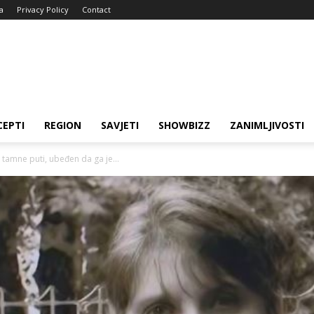
a
Privacy Policy
Contact
CEPTI
REGION
SAVJETI
SHOWBIZZ
ZANIMLJIVOSTI
 tamne puti, ubeđen da ga je...