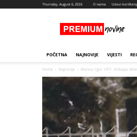
Thursday, August 6, 2026
O nama
Uslovi korištenj
Premium
Novine
POČETNA
NAJNOVIJE
VIJESTI
RE
Home
Najnovije
Marina i Igor 1971. dobijaju dete