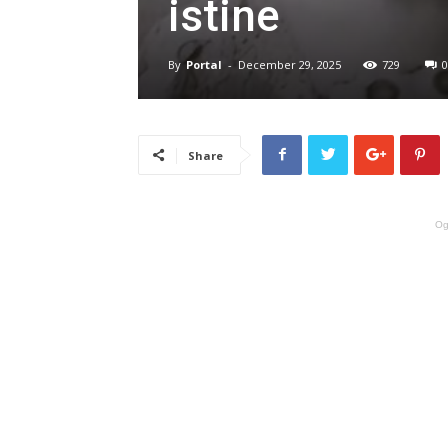
istine
By
Portal
-
December 29, 2025
729
0
Share
Og