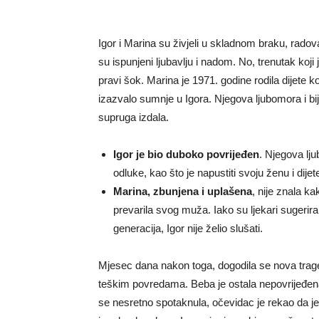
Igor i Marina su živjeli u skladnom braku, radoval
su ispunjeni ljubavlju i nadom. No, trenutak koji 
pravi šok. Marina je 1971. godine rodila dijete koj
izazvalo sumnje u Igora. Njegova ljubomora i bije
supruga izdala.
Igor je bio duboko povrijeđen
. Njegova lju
odluke, kao što je napustiti svoju ženu i dijet
Marina, zbunjena i uplašena
, nije znala k
prevarila svog muža. Iako su ljekari sugeriral
generacija, Igor nije želio slušati.
Mjesec dana nakon toga, dogodila se nova trag
teškim povredama. Beba je ostala nepovrijeđena 
se nesretno spotaknula, očevidac je rekao da je