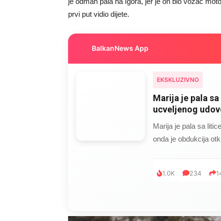
je odmah pala na Igora, jer je on bio vozač motoc
prvi put vidio dijete.
BalkanNews App
EKSKLUZIVNO
Marija je pala sa 
ucveljenog udovc
Marija je pala sa liti
onda je obdukcija otkr
1.0K
234
1