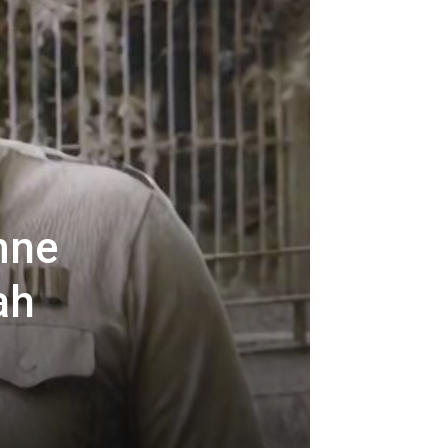
mne
ah