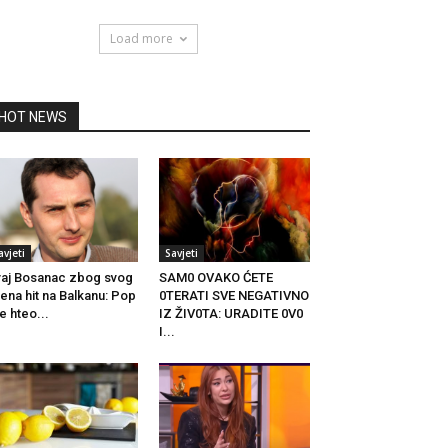
Load more
HOT NEWS
avjeti
Savjeti
aj Bosanac zbog svog
SAM0 OVAKO ĆETE
ena hit na Balkanu: Pop
0TERATI SVE NEGATIVNO
je hteo...
IZ ŽIV0TA: URADITE 0V0
I...