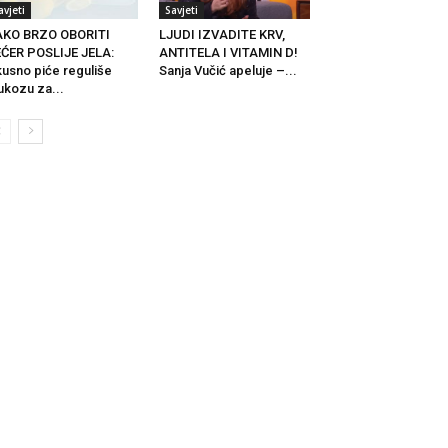
avjeti
Savjeti
AKO BRZO OBORITI
LJUDI IZVADITE KRV,
ĆER POSLIJE JELA:
ANTITELA I VITAMIN D!
usno piće reguliše
Sanja Vučić apeluje –...
ukozu za...