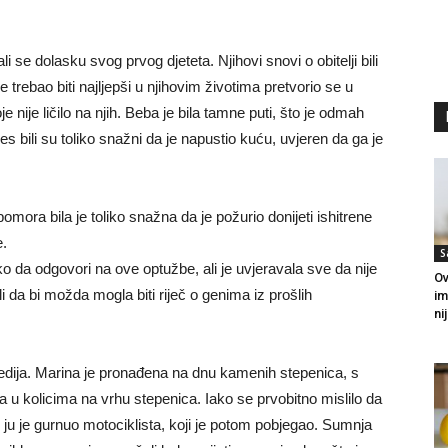
i se dolasku svog prvog djeteta. Njihovi snovi o obitelji bili
je trebao biti najljepši u njihovim životima pretvorio se u
e nije ličilo na njih. Beba je bila tamne puti, što je odmah
s bili su toliko snažni da je napustio kuću, uvjeren da ga je
bomora bila je toliko snažna da je požurio donijeti ishitrene
e.
S
ako da odgovori na ove optužbe, ali je uvjeravala sve da nije
Ov
i da bi možda mogla biti riječ o genima iz prošlih
im
ni
edija. Marina je pronađena na dnu kamenih stepenica, s
u kolicima na vrhu stepenica. Iako se prvobitno mislilo da
 ju je gurnuo motociklista, koji je potom pobjegao. Sumnja