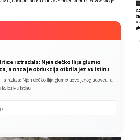
ikla, a mnogi su ga čuli kako prijeti supruzi nakon što je
S
K
ŠE
Uk
gl
litice i stradala: Njen dečko Ilija glumio
a, a onda je obdukcija otkrila jezivu istinu
ce i stradala: Njen dečko Ilija glumio ucveljenog udovca, a
ila jezivu istinu
45