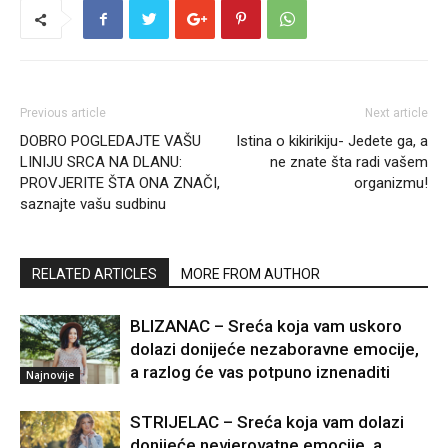
Previous article
Next article
DOBRO POGLEDAJTE VAŠU
Istina o kikirikiju- Jedete ga, a
LINIJU SRCA NA DLANU:
ne znate šta radi vašem
PROVJERITE ŠTA ONA ZNAČI,
organizmu!
saznajte vašu sudbinu
RELATED ARTICLES
MORE FROM AUTHOR
BLIZANAC – Sreća koja vam uskoro
dolazi donijeće nezaboravne emocije,
a razlog će vas potpuno iznenaditi
Najnovije
STRIJELAC – Sreća koja vam dolazi
donijeće nevjerovatne emocije, a