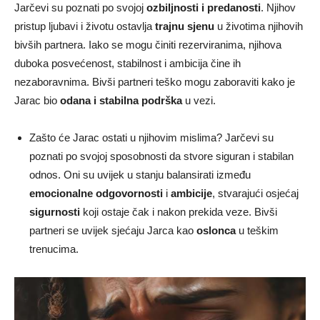
Jarčevi su poznati po svojoj
ozbiljnosti i predanosti
. Njihov
pristup ljubavi i životu ostavlja
trajnu sjenu
u životima njihovih
bivših partnera. Iako se mogu činiti rezerviranima, njihova
duboka posvećenost, stabilnost i ambicija čine ih
nezaboravnima. Bivši partneri teško mogu zaboraviti kako je
Jarac bio
odana i stabilna podrška
u vezi.
Zašto će Jarac ostati u njihovim mislima? Jarčevi su
poznati po svojoj sposobnosti da stvore siguran i stabilan
odnos. Oni su uvijek u stanju balansirati između
emocionalne odgovornosti
i
ambicije
, stvarajući osjećaj
sigurnosti
koji ostaje čak i nakon prekida veze. Bivši
partneri se uvijek sjećaju Jarca kao
oslonca
u teškim
trenucima.