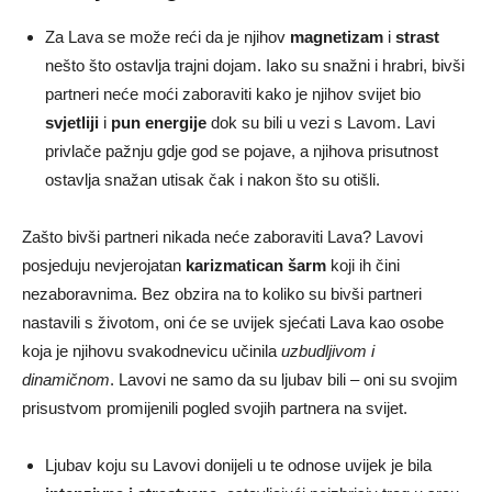
Za Lava se može reći da je njihov
magnetizam
i
strast
nešto što ostavlja trajni dojam. Iako su snažni i hrabri, bivši
partneri neće moći zaboraviti kako je njihov svijet bio
svjetliji
i
pun energije
dok su bili u vezi s Lavom. Lavi
privlače pažnju gdje god se pojave, a njihova prisutnost
ostavlja snažan utisak čak i nakon što su otišli.
Zašto bivši partneri nikada neće zaboraviti Lava? Lavovi
posjeduju nevjerojatan
karizmatican šarm
koji ih čini
nezaboravnima. Bez obzira na to koliko su bivši partneri
nastavili s životom, oni će se uvijek sjećati Lava kao osobe
koja je njihovu svakodnevicu učinila
uzbudljivom i
dinamičnom
. Lavovi ne samo da su ljubav bili – oni su svojim
prisustvom promijenili pogled svojih partnera na svijet.
Ljubav koju su Lavovi donijeli u te odnose uvijek je bila