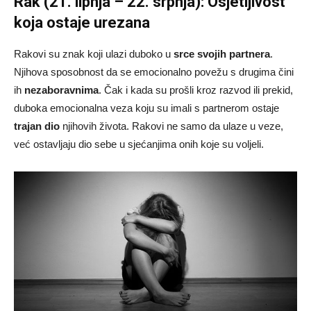
Rak (21. lipnja – 22. srpnja): Osjetljivost
koja ostaje urezana
Rakovi su znak koji ulazi duboko u
srce svojih partnera
.
Njihova sposobnost da se emocionalno povežu s drugima čini
ih
nezaboravnima
. Čak i kada su prošli kroz razvod ili prekid,
duboka emocionalna veza koju su imali s partnerom ostaje
trajan dio
njihovih života. Rakovi ne samo da ulaze u veze,
već ostavljaju dio sebe u sjećanjima onih koje su voljeli.