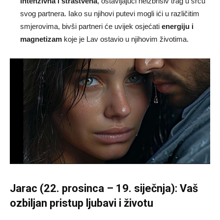
intenzivna i strastvena
, ostavljajući neizbrisiv trag u srcu
svog partnera. Iako su njihovi putevi mogli ići u različitim
smjerovima, bivši partneri će uvijek osjećati
energiju i
magnetizam
koje je Lav ostavio u njihovim životima.
Jarac (22. prosinca – 19. siječnja): Vaš
ozbiljan pristup ljubavi i životu