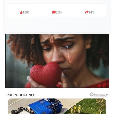
1.0K
234
145