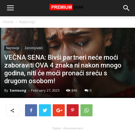
Home
Najnovije
Najnovije
Zanimljivosti
VEČNA SENA: Bivši partneri neće moći
zaboraviti OVA 4 znaka ni nakon mnogo
godina, niti će moći pronaći sreću s
drugom osobom!
By
Samsung
-
February 27, 2025
846
0
Oglasi - Advertisement