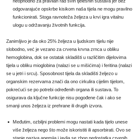
neophodno za pravilan rad svih tjelesnih sustava jer bez
odgovarajuće opskrbe kisikom naša tijela ne mogu pravilno
funkcionirati. Stoga ravnoteža željeza u krvi igra vitalnu
ulogu u održavanju životnih funkcija.
Zanimljivo je da oko 25% željeza u ljudskom tijelu nije
slobodno, već je vezano za crvena krvna zrnca u obliku
hemoglobina, dok se ostatak skladišti u različitim dijelovima
tijela u obliku mioglobina (nalazi se u mišićima) i feritina (nalazi
se u jetri i srcu). Sposobnost tijela da skladišti željezo u
organskim rezervama znači da ono cirkulira cijelim tijelom,
pokrećući se po potrebi određenih organa ili sustava. To
osigurava da ključne funkcije nisu pogođene čak i ako se
smanji unos željeza iz prehrane ili drugih izvora.
Međutim, ozbiljni problemi mogu nastati kada tijelo unese
više željeza nego što može iskoristiti ili apsorbirati. Ovo se
stanje naziva anemija i javlja se zbog nedostatka crvenih