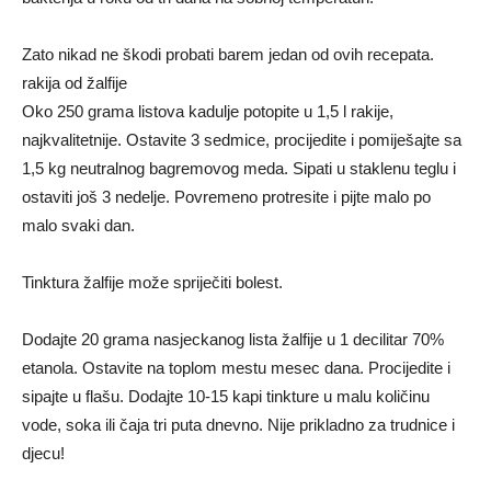
Zato nikad ne škodi probati barem jedan od ovih recepata.
rakija od žalfije
Oko 250 grama listova kadulje potopite u 1,5 l rakije,
najkvalitetnije. Ostavite 3 sedmice, procijedite i pomiješajte sa
1,5 kg neutralnog bagremovog meda. Sipati u staklenu teglu i
ostaviti još 3 nedelje. Povremeno protresite i pijte malo po
malo svaki dan.
Tinktura žalfije može spriječiti bolest.
Dodajte 20 grama nasjeckanog lista žalfije u 1 decilitar 70%
etanola. Ostavite na toplom mestu mesec dana. Procijedite i
sipajte u flašu. Dodajte 10-15 kapi tinkture u malu količinu
vode, soka ili čaja tri puta dnevno. Nije prikladno za trudnice i
djecu!