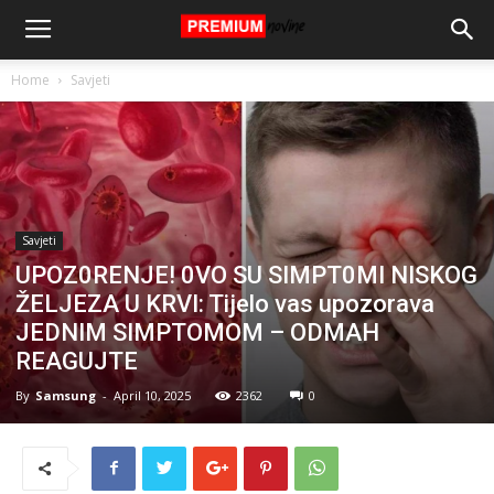
Home
Savjeti
Savjeti
UPOZ0RENJE! 0VO SU SIMPT0MI NISKOG
ŽELJEZA U KRVI: Tijelo vas upozorava
JEDNIM SIMPTOMOM – ODMAH
REAGUJTE
By
Samsung
-
April 10, 2025
2362
0