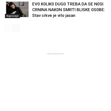
EV0 K0LIK0 DUG0 TREBA DA SE N0SI
CRNINA NAK0N SMRTI BLISKE 0S0BE:
Stav crkve je vrlo jasan
Najnovije
- Advertisement -