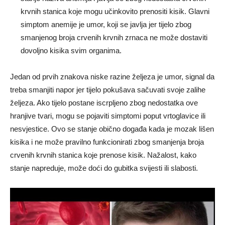
krvnih stanica koje mogu učinkovito prenositi kisik. Glavni
simptom anemije je umor, koji se javlja jer tijelo zbog
smanjenog broja crvenih krvnih zrnaca ne može dostaviti
dovoljno kisika svim organima.
Jedan od prvih znakova niske razine željeza je umor, signal da
treba smanjiti napor jer tijelo pokušava sačuvati svoje zalihe
željeza. Ako tijelo postane iscrpljeno zbog nedostatka ove
hranjive tvari, mogu se pojaviti simptomi poput vrtoglavice ili
nesvjestice. Ovo se stanje obično događa kada je mozak lišen
kisika i ne može pravilno funkcionirati zbog smanjenja broja
crvenih krvnih stanica koje prenose kisik. Nažalost, kako
stanje napreduje, može doći do gubitka svijesti ili slabosti.