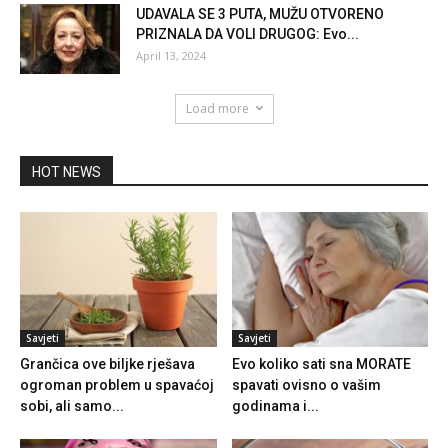
UDAVALA SE 3 PUTA, MUŽU OTVORENO
PRIZNALA DA VOLI DRUGOG: Evo...
April 13, 2024
Load more
HOT NEWS
Savjeti
Savjeti
Grančica ove biljke rješava
Evo koliko sati sna MORATE
ogroman problem u spavaćoj
spavati ovisno o vašim
sobi, ali samo...
godinama i...