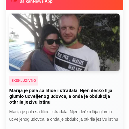
BalkanNews App
EKSKLUZIVNO
Kad se Marin suprug razbolio ona ga kupala,
pelene mu mijenjala: Jedno jutro je poslao po
čokoladu..
Kad se Marin suprug razbolio ona ga kupala, pelene mu
mijenjala: Jedno jutro je poslao po čokoladu..