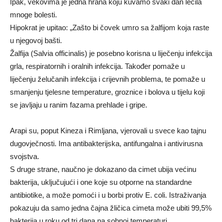
Ipak, vekovima je jedna hrana koju kuvamo svaki dan lečila
mnoge bolesti.
Hipokrat je upitao: „Zašto bi čovek umro sa žalfijom koja raste
u njegovoj bašti.
Žalfija (Salvia officinalis) je posebno korisna u liječenju infekcija
grla, respiratornih i oralnih infekcija. Također pomaže u
liječenju želučanih infekcija i crijevnih problema, te pomaže u
smanjenju tjelesne temperature, groznice i bolova u tijelu koji
se javljaju u ranim fazama prehlade i gripe.
Arapi su, poput Kineza i Rimljana, vjerovali u svece kao tajnu
dugovječnosti. Ima antibakterijska, antifungalna i antivirusna
svojstva.
S druge strane, naučno je dokazano da cimet ubija većinu
bakterija, uključujući i one koje su otporne na standardne
antibiotike, a može pomoći i u borbi protiv E. coli. Istraživanja
pokazuju da samo jedna čajna žličica cimeta može ubiti 99,5%
bakterija u roku od tri dana na sobnoj temperaturi.