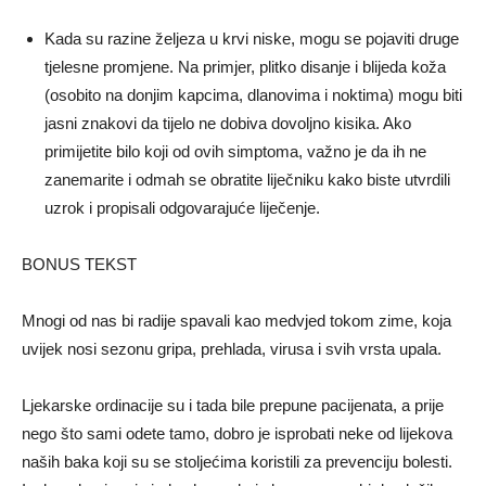
Kada su razine željeza u krvi niske, mogu se pojaviti druge
tjelesne promjene. Na primjer, plitko disanje i blijeda koža
(osobito na donjim kapcima, dlanovima i noktima) mogu biti
jasni znakovi da tijelo ne dobiva dovoljno kisika. Ako
primijetite bilo koji od ovih simptoma, važno je da ih ne
zanemarite i odmah se obratite liječniku kako biste utvrdili
uzrok i propisali odgovarajuće liječenje.
BONUS TEKST
Mnogi od nas bi radije spavali kao medvjed tokom zime, koja
uvijek nosi sezonu gripa, prehlada, virusa i svih vrsta upala.
Ljekarske ordinacije su i tada bile prepune pacijenata, a prije
nego što sami odete tamo, dobro je isprobati neke od lijekova
naših baka koji su se stoljećima koristili za prevenciju bolesti.