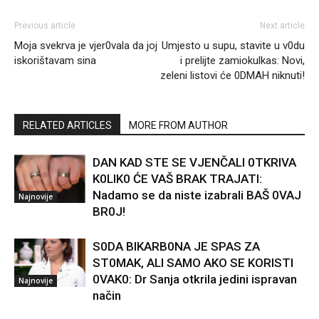
Previous article
Next article
Moja svekrva je vjer0vala da joj
Umjesto u supu, stavite u v0du
iskorištavam sina
i prelijte zamiokulkas: Novi,
zeleni listovi će 0DMAH niknuti!
RELATED ARTICLES
MORE FROM AUTHOR
DAN KAD STE SE VJENČALI 0TKRIVA
K0LIK0 ĆE VAŠ BRAK TRAJATI:
Nadamo se da niste izabrali BAŠ 0VAJ
Najnovije
BR0J!
S0DA BIKARB0NA JE SPAS ZA
ST0MAK, ALI SAMO AKO SE KORISTI
0VAK0: Dr Sanja otkrila jedini ispravan
Najnovije
način