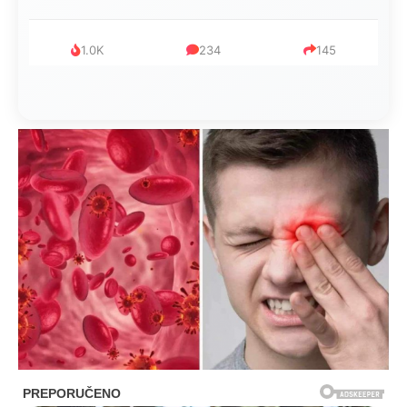
999
321
234