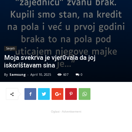
Savjeti
Moja svekrva je vjer0vala da joj
iskorištavam sina
By
Samsung
-
April 10, 2025
607
0
Oglasi - Advertisement