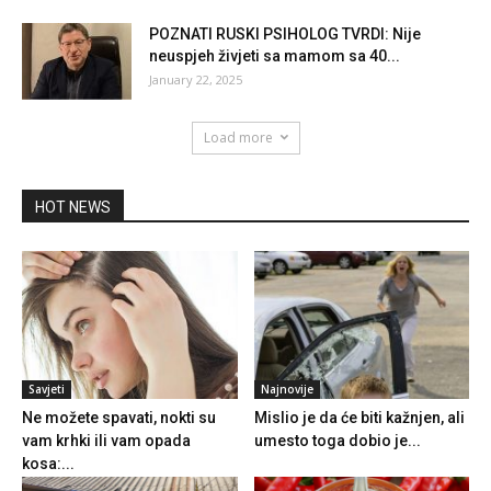
POZNATI RUSKI PSIHOLOG TVRDI: Nije
neuspjeh živjeti sa mamom sa 40...
January 22, 2025
Load more
HOT NEWS
Savjeti
Najnovije
Ne možete spavati, nokti su
Mislio je da će biti kažnjen, ali
vam krhki ili vam opada
umesto toga dobio je...
kosa:...