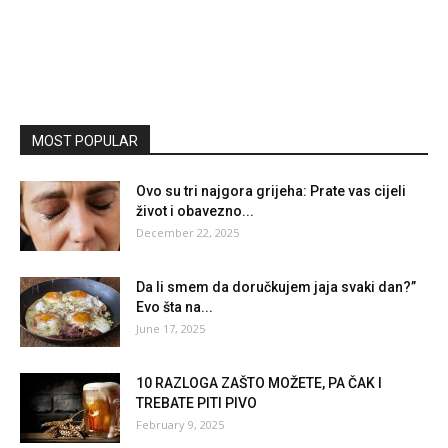
MOST POPULAR
Ovo su tri najgora grijeha: Prate vas cijeli
život i obavezno...
December 22, 2025
Da li smem da doručkujem jaja svaki dan?”
Evo šta na...
June 17, 2025
10 RAZLOGA ZAŠTO MOŽETE, PA ČAK I
TREBATE PITI PIVO
February 9, 2025