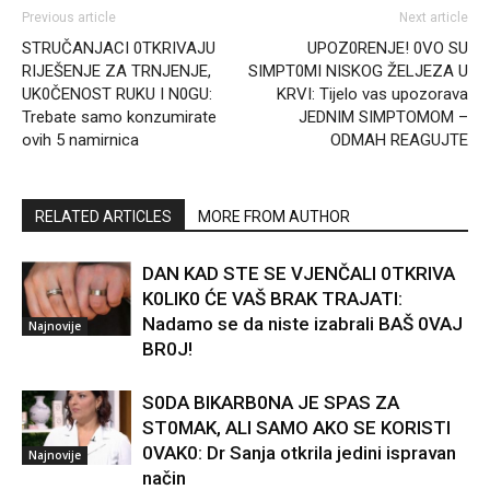
Previous article
Next article
STRUČANJACI 0TKRIVAJU
UPOZ0RENJE! 0VO SU
RIJEŠENJE ZA TRNJENJE,
SIMPT0MI NISKOG ŽELJEZA U
UK0ČENOST RUKU I N0GU:
KRVI: Tijelo vas upozorava
Trebate samo konzumirate
JEDNIM SIMPTOMOM –
ovih 5 namirnica
ODMAH REAGUJTE
RELATED ARTICLES
MORE FROM AUTHOR
DAN KAD STE SE VJENČALI 0TKRIVA
K0LIK0 ĆE VAŠ BRAK TRAJATI:
Nadamo se da niste izabrali BAŠ 0VAJ
Najnovije
BR0J!
S0DA BIKARB0NA JE SPAS ZA
ST0MAK, ALI SAMO AKO SE KORISTI
0VAK0: Dr Sanja otkrila jedini ispravan
Najnovije
način