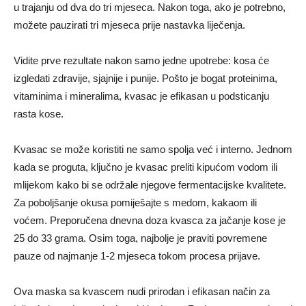
u trajanju od dva do tri mjeseca. Nakon toga, ako je potrebno,
možete pauzirati tri mjeseca prije nastavka liječenja.
Vidite prve rezultate nakon samo jedne upotrebe: kosa će
izgledati zdravije, sjajnije i punije. Pošto je bogat proteinima,
vitaminima i mineralima, kvasac je efikasan u podsticanju
rasta kose.
Kvasac se može koristiti ne samo spolja već i interno. Jednom
kada se proguta, ključno je kvasac preliti kipućom vodom ili
mlijekom kako bi se održale njegove fermentacijske kvalitete.
Za poboljšanje okusa pomiješajte s medom, kakaom ili
voćem. Preporučena dnevna doza kvasca za jačanje kose je
25 do 33 grama. Osim toga, najbolje je praviti povremene
pauze od najmanje 1-2 mjeseca tokom procesa prijave.
Ova maska ​​sa kvascem nudi prirodan i efikasan način za