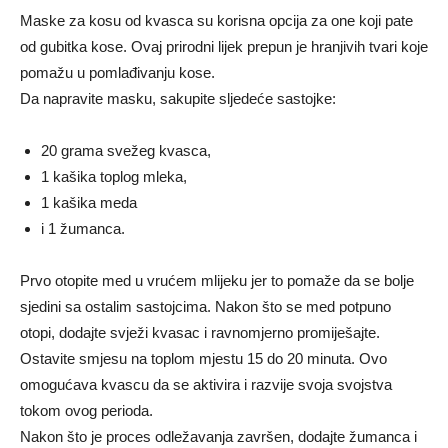
Maske za kosu od kvasca su korisna opcija za one koji pate
od gubitka kose. Ovaj prirodni lijek prepun je hranjivih tvari koje
pomažu u pomlađivanju kose.
Da napravite masku, sakupite sljedeće sastojke:
20 grama svežeg kvasca,
1 kašika toplog mleka,
1 kašika meda
i 1 žumanca.
Prvo otopite med u vrućem mlijeku jer to pomaže da se bolje
sjedini sa ostalim sastojcima. Nakon što se med potpuno
otopi, dodajte svježi kvasac i ravnomjerno promiješajte.
Ostavite smjesu na toplom mjestu 15 do 20 minuta. Ovo
omogućava kvascu da se aktivira i razvije svoja svojstva
tokom ovog perioda.
Nakon što je proces odležavanja završen, dodajte žumanca i