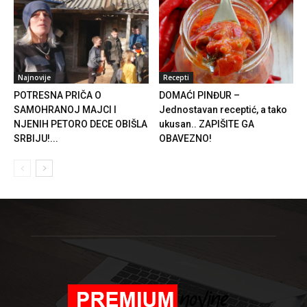
Najnovije
Recepti
POTRESNA PRIČA O
DOMAĆI PINĐUR –
SAMOHRANOJ MAJCI I
Jednostavan receptić, a tako
NJENIH PETORO DECE OBIŠLA
ukusan.. ZAPIŠITE GA
SRBIJU!...
OBAVEZNO!