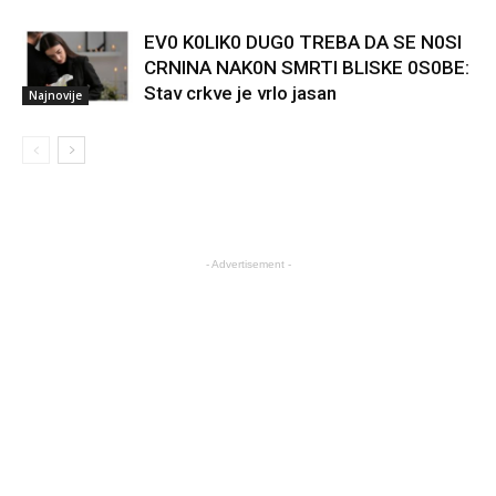
EV0 K0LIK0 DUG0 TREBA DA SE N0SI
CRNINA NAK0N SMRTI BLISKE 0S0BE:
Stav crkve je vrlo jasan
Najnovije
- Advertisement -