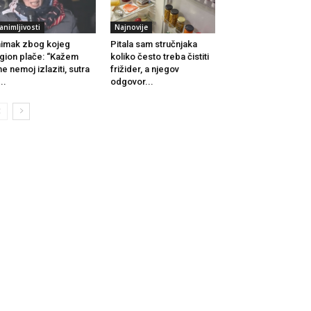
animljivosti
Najnovije
imak zbog kojeg
Pitala sam stručnjaka
gion plače: “Kažem
koliko često treba čistiti
ne nemoj izlaziti, sutra
frižider, a njegov
..
odgovor...