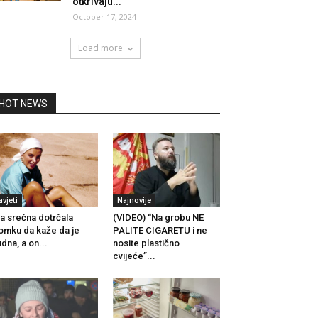
otkrivaju...
October 17, 2024
Load more
HOT NEWS
avjeti
Najnovije
a srećna dotrčala
(VIDEO) “Na grobu NE
mku da kaže da je
PALITE CIGARETU i ne
udna, a on...
nosite plastično
cvijeće”...