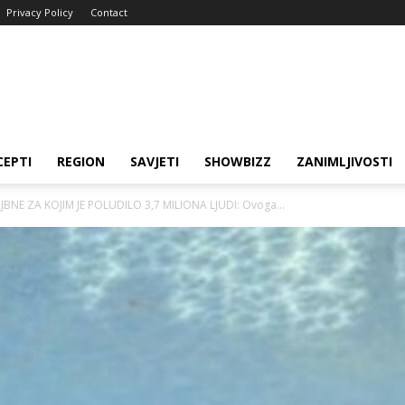
Privacy Policy
Contact
CEPTI
REGION
SAVJETI
SHOWBIZZ
ZANIMLJIVOSTI
NE ZA KOJIM JE POLUDILO 3,7 MILIONA LJUDI: Ovoga...