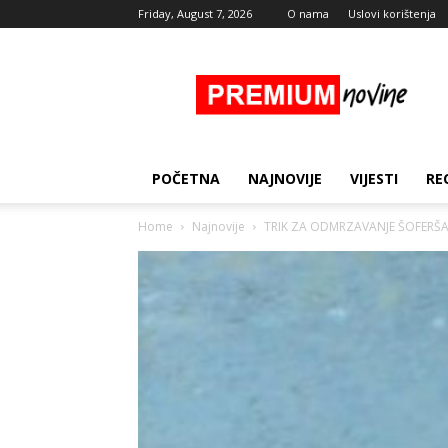
Friday, August 7, 2026
O nama
Uslovi korištenja
Premium
Novine
POČETNA
NAJNOVIJE
VIJESTI
RE
Home
Najnovije
TRIK ZA ODMRZAVANJE ŠOFERŠAJB