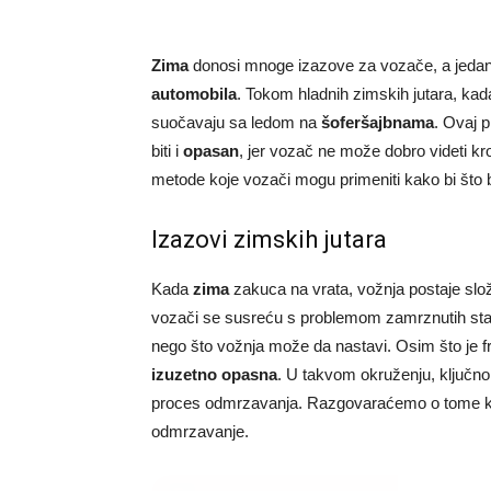
Zima
donosi mnoge izazove za vozače, a jedan
automobila
. Tokom hladnih zimskih jutara, ka
suočavaju sa ledom na
šoferšajbnama
. Ovaj 
biti i
opasan
, jer vozač ne može dobro videti k
metode koje vozači mogu primeniti kako bi što b
Izazovi zimskih jutara
Kada
zima
zakuca na vrata, vožnja postaje slo
vozači se susreću s problemom zamrznutih stak
nego što vožnja može da nastavi. Osim što je fr
izuzetno opasna
. U takvom okruženju, ključno
proces odmrzavanja. Razgovaraćemo o tome kako
odmrzavanje.