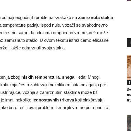
 od najneugodnijih problema svakako su
zamrznuta stakla
da temperature padaju ispod nule, vozači se svakodnevno
proces ne samo da oduzima dragoceno vreme, već može
roz zamrznuto staklo. U ovom tekstu istražićemo efikasne
rže i lakše odmrznuli svoja stakla.
ženija zbog
niskih temperatura
,
snega
i leda. Mnogi
S
ala koja često zahtevaju nekoliko minuta odlaganja pre
Sv
ustrirajuće, vožnja s zamrznutim staklima može biti
mo
 je imati nekoliko
jednostavnih trikova
koji olakšavaju
tr
 brzo rešiti ovaj problem i smanjiti vreme potrebno za