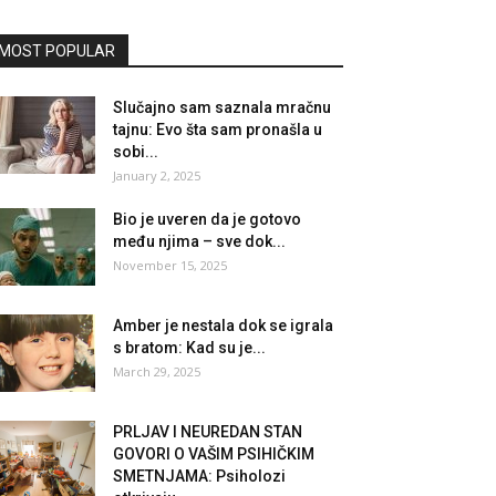
MOST POPULAR
Slučajno sam saznala mračnu
tajnu: Evo šta sam pronašla u
sobi...
January 2, 2025
Bio je uveren da je gotovo
među njima – sve dok...
November 15, 2025
Amber je nestala dok se igrala
s bratom: Kad su je...
March 29, 2025
PRLJAV I NEUREDAN STAN
GOVORI O VAŠIM PSIHIČKIM
SMETNJAMA: Psiholozi