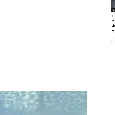
Z
Sn
re
si
litice i stradala: Njen dečko Ilija glumio
je.
a, a onda je obdukcija otkrila jezivu istinu
ce i stradala: Njen dečko Ilija glumio ucveljenog udovca, a
ila jezivu istinu
45