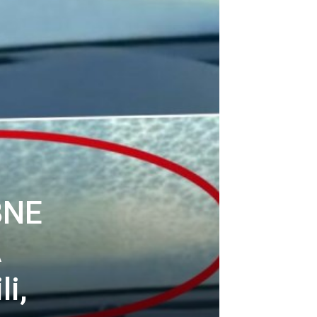
BNE
A
i,