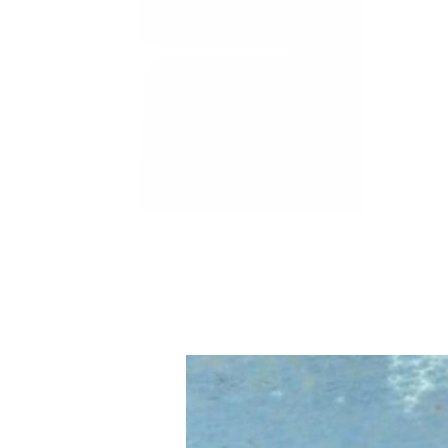
BalkanNews App
EKSKLUZIVNO
Marija je pala sa 
ucveljenog udovc
Marija je pala sa liti
onda je obdukcija otkr
1.0K
234
1