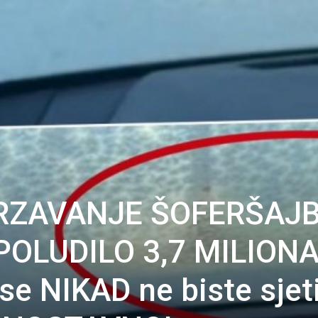
RZAVANJE ŠOFERŠAJ
POLUDILO 3,7 MILION
e NIKAD ne biste sjetil