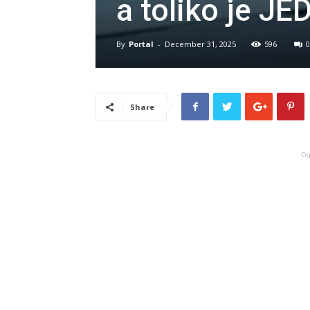
a toliko je 
By
Portal
-
December 31, 2025
596
0
Share
Og