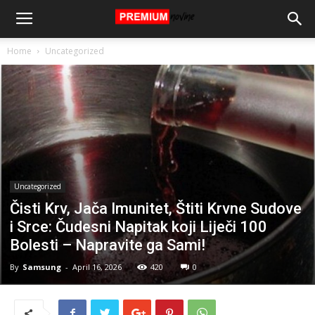
Home
Uncategorized
Uncategorized
Čisti Krv, Jača Imunitet, Štiti Krvne Sudove
i Srce: Čudesni Napitak koji Liječi 100
Bolesti – Napravite ga Sami!
By
Samsung
-
April 16, 2026
420
0