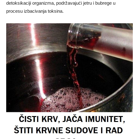
detoksikaciji organizma, podržavajući jetru i bubrege u
procesu izbacivanja toksina.