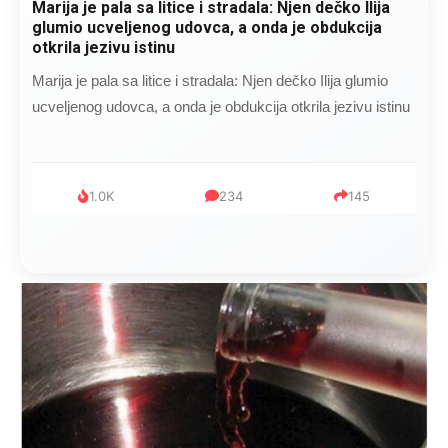
Kad se Marin suprug razbolio ona ga kupala,
pelene mu mijenjala: Jedno jutro je poslao po
čokoladu..
Kad se Marin suprug razbolio ona ga kupala, pelene mu
mijenjala: Jedno jutro je poslao po čokoladu..
999
321
234