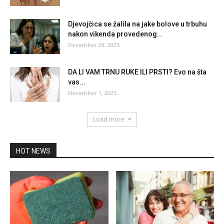
Djevojčica se žalila na jake bolove u trbuhu
nakon vikenda provedenog...
December 29, 2025
DA LI VAM TRNU RUKE ILI PRSTI? Evo na šta
vas...
November 1, 2025
Load more
HOT NEWS