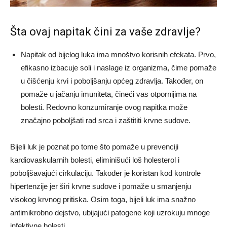
Šta ovaj napitak čini za vaše zdravlje?
Napitak od bijelog luka ima mnoštvo korisnih efekata. Prvo,
efikasno izbacuje soli i naslage iz organizma, čime pomaže
u čišćenju krvi i poboljšanju općeg zdravlja. Također, on
pomaže u jačanju imuniteta, čineći vas otpornijima na
bolesti. Redovno konzumiranje ovog napitka može
značajno poboljšati rad srca i zaštititi krvne sudove.
Bijeli luk je poznat po tome što pomaže u prevenciji
kardiovaskularnih bolesti, eliminišući loš holesterol i
poboljšavajući cirkulaciju. Također je koristan kod kontrole
hipertenzije jer širi krvne sudove i pomaže u smanjenju
visokog krvnog pritiska. Osim toga, bijeli luk ima snažno
antimikrobno dejstvo, ubijajući patogene koji uzrokuju mnoge
infektivne bolesti.