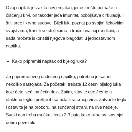
Ovaj napitak je zaista nevjerojatan, jer osim što pomaže u
čišćenju krvi, on također jača imunitet, poboljšava cirkulaciju i
štiti srce i krvne sudove. Bijeli luk, poznat po svojim ljekovitim
svojstvima, koristi se stoljećima u tradicionalnoj medicini, a
sada možete iskoristiti njegove blagodati u jednostavnom
napitku.
Kako pripremiti napitak od bijelog luka?
Za pripremu ovog čudesnog napitka, potrebno je samo
nekoliko sastojaka. Za početak, trebate 12 česni bijelog luka
koje ćete iseći na četiri dela. Zatim, stavite ove česne u
staklenu teglu i prelijte ih sa pola litra crnog vina. Zatvorite teglu
i ostavite je na prozoru, na sunčanoj strani, na dve nedelje.
Svaki dan treba mućkati teglu 2-3 puta kako bi se svi sastojci
dobro povezali.