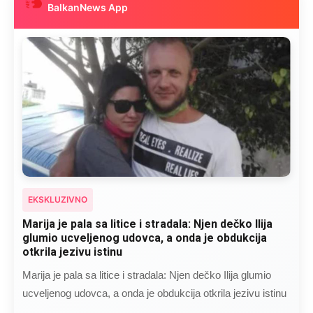
BalkanNews App
EKSKLUZIVNO
Kad se Marin suprug razbolio ona ga kupala,
pelene mu mijenjala: Jedno jutro je poslao po
čokoladu..
Kad se Marin suprug razbolio ona ga kupala, pelene mu
mijenjala: Jedno jutro je poslao po čokoladu..