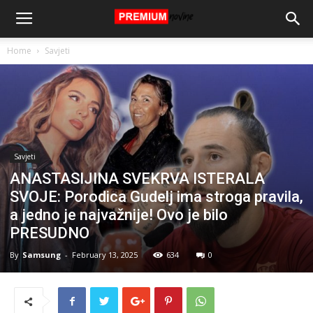
Home
Savjeti
Savjeti
ANASTASIJINA SVEKRVA ISTERALA
SVOJE: Porodica Gudelj ima stroga pravila,
a jedno je najvažnije! Ovo je bilo
PRESUDNO
By
Samsung
-
February 13, 2025
634
0