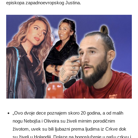
episkopa zapadnoevropskog Justina.
„Ovo dvoje dece poznajem skoro 20 godina, a od malih
nogu Nebojša i Oliveira su živeli mirnim porodičnim
životom, uvek su bili ljubazni prema ljudima iz Crkve dok
su živeli u Holandiji. Dolaze na bogosluženje u našu crkvu i