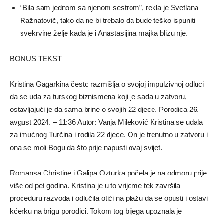
“Bila sam jednom sa njenom sestrom”, rekla je Svetlana
Ražnatovič, tako da ne bi trebalo da bude teško ispuniti
svekrvine želje kada je i Anastasijina majka blizu nje.
BONUS TEKST
Kristina Gagarkina često razmišlja o svojoj impulzivnoj odluci
da se uda za turskog biznismena koji je sada u zatvoru,
ostavljajući je da sama brine o svojih 22 djece. Porodica 26.
avgust 2024. – 11:36 Autor: Vanja Mileković Kristina se udala
za imućnog Turčina i rodila 22 djece. On je trenutno u zatvoru i
ona se moli Bogu da što prije napusti ovaj svijet.
Romansa Christine i Galipa Ozturka počela je na odmoru prije
više od pet godina. Kristina je u to vrijeme tek završila
proceduru razvoda i odlučila otići na plažu da se opusti i ostavi
kćerku na brigu porodici. Tokom tog bijega upoznala je