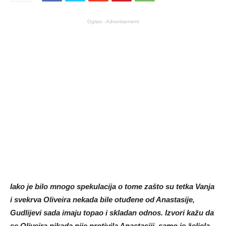
Oglasi - Advertisement
Iako je bilo mnogo spekulacija o tome zašto su tetka Vanja
i svekrva Oliveira nekada bile otuđene od Anastasije,
Gudlijevi sada imaju topao i skladan odnos. Izvori kažu da
se Oliveira nikada nije protivila Anastasiji, samo je željela