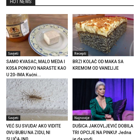
HOT NEWS
Savjeti
Recepti
SAMO KVASAC, MALO MEDA I
BRZI KOLAČ OD MAKA SA
K0SA PONOVO NARASTE KAO
KREMOM OD VANELIJE
U 20-IMA:Kućni...
Savjeti
Najnovije
VEĆ SU SVUDA! AKO VIDITE
DUŠICA JAKOVLJEVIĆ DOBILA
0VU BUBU NA ZIDU, NI
TRI OPCIJE NA PINKU! Jedna
SLUČAJN0...
je da vodi...