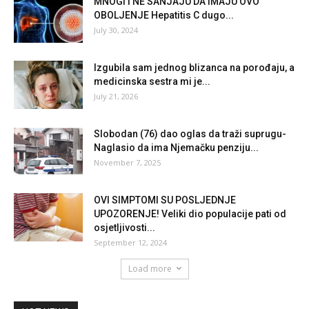
MNOGI I NE SANJAJU DA IMAJU OVO
OBOLJENJE Hepatitis C dugo...
July 30, 2024
Izgubila sam jednog blizanca na porođaju, a
medicinska sestra mi je...
July 21, 2026
Slobodan (76) dao oglas da traži suprugu-
Naglasio da ima Njemačku penziju...
November 7, 2025
OVI SIMPTOMI SU POSLJEDNJE
UPOZORENJE! Veliki dio populacije pati od
osjetljivosti...
September 12, 2024
Load more