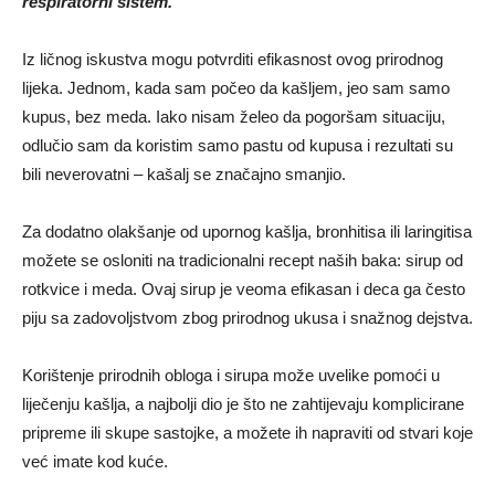
respiratorni sistem.
Iz ličnog iskustva mogu potvrditi efikasnost ovog prirodnog
lijeka. Jednom, kada sam počeo da kašljem, jeo sam samo
kupus, bez meda. Iako nisam želeo da pogoršam situaciju,
odlučio sam da koristim samo pastu od kupusa i rezultati su
bili neverovatni – kašalj se značajno smanjio.
Za dodatno olakšanje od upornog kašlja, bronhitisa ili laringitisa
možete se osloniti na tradicionalni recept naših baka: sirup od
rotkvice i meda. Ovaj sirup je veoma efikasan i deca ga često
piju sa zadovoljstvom zbog prirodnog ukusa i snažnog dejstva.
Korištenje prirodnih obloga i sirupa može uvelike pomoći u
liječenju kašlja, a najbolji dio je što ne zahtijevaju komplicirane
pripreme ili skupe sastojke, a možete ih napraviti od stvari koje
već imate kod kuće.