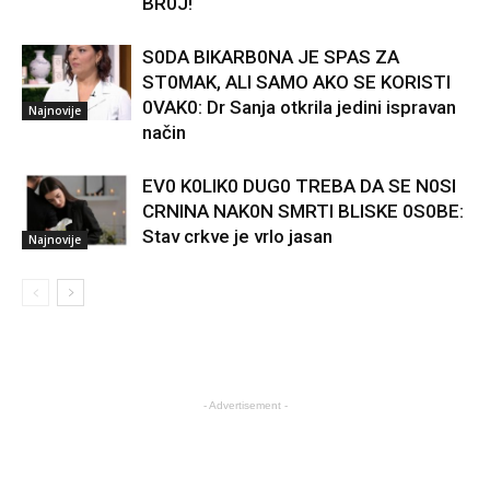
BR0J!
S0DA BIKARB0NA JE SPAS ZA
ST0MAK, ALI SAMO AKO SE KORISTI
0VAK0: Dr Sanja otkrila jedini ispravan
Najnovije
način
EV0 K0LIK0 DUG0 TREBA DA SE N0SI
CRNINA NAK0N SMRTI BLISKE 0S0BE:
Stav crkve je vrlo jasan
Najnovije
- Advertisement -