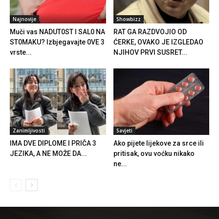
Najnovije
Showbizz
Muči vas NADUT0ST l SAL0 NA
RAT GA RAZDVOJIO OD
ST0MAKU? Izbjegavajte 0VE 3
ĆERKE, OVAKO JE IZGLEDAO
vrste...
NJIHOV PRVI SUSRET...
Zanimljivosti
Savjeti
IMA DVE DIPLOME I PRIČA 3
Ako pijete lijekove za srce ili
JEZIKA, A NE MOŽE DA...
pritisak, ovu voćku nikako
ne...