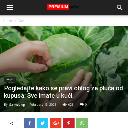
Home
Savjeti
Savjeti
Pogledajte kako se pravi oblog za pluća od
kupusa. Sve imate u kući.
By
Samsung
-
February 13, 2025
608
0