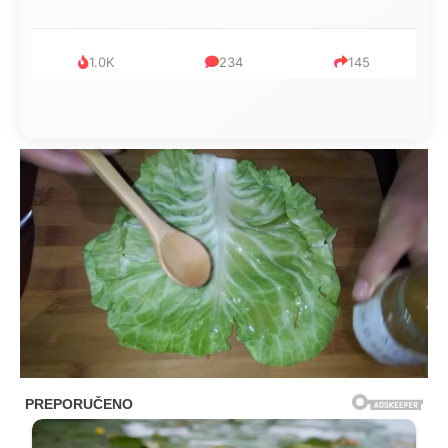
1.0K
234
145