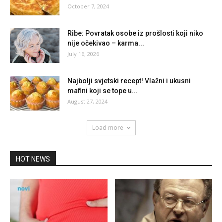
October 7, 2024
Ribe: Povratak osobe iz prošlosti koji niko
nije očekivao – karma...
July 16, 2026
Najbolji svjetski recept! Vlažni i ukusni
mafini koji se tope u...
August 27, 2024
Load more
HOT NEWS