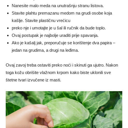
Nanesite malo meda na unutrašnju stranu listova.
Stavite plahtu premazanu medom na grudi osobe koja
kašlje. Stavite plastičnu vrećicu
preko nje i umotajte je u šal ili ručnik da bude toplo.
Ovaj postupak je najbolje uraditi prije spavanja.
Ako je kašalj jak, preporučuje se korištenje dva papira –
jedan na grudima, a drugi na leđima.
Ovaj zavoj treba ostaviti preko noći i skinuti ga ujutro. Nakon
toga kožu obrišite vlažnom krpom kako biste uklonili sve
štetne tvari izvučene iz masti.