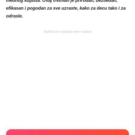
mednog kupusa. Ovaj tretman je prirodan, bezbedan,
efikasan i pogodan za sve uzraste, kako za decu tako i za
odrasle.
Sadržaj se nastavlja nakon oglasa