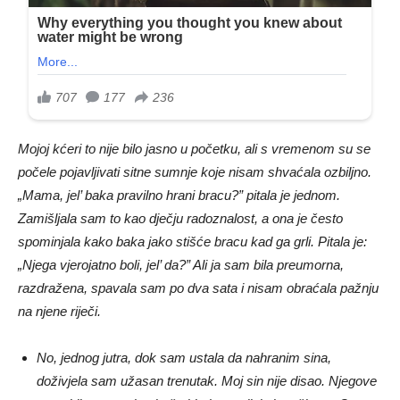
Mojoj kćeri to nije bilo jasno u početku, ali s vremenom su se
počele pojavljivati sitne sumnje koje nisam shvaćala ozbiljno.
„Mama, jel’ baka pravilno hrani bracu?” pitala je jednom.
Zamišljala sam to kao dječju radoznalost, a ona je često
spominjala kako baka jako stišće bracu kad ga grli. Pitala je:
„Njega vjerojatno boli, jel’ da?” Ali ja sam bila preumorna,
razdražena, spavala sam po dva sata i nisam obraćala pažnju
na njene riječi.
No, jednog jutra, dok sam ustala da nahranim sina,
doživjela sam užasan trenutak. Moj sin nije disao. Njegove