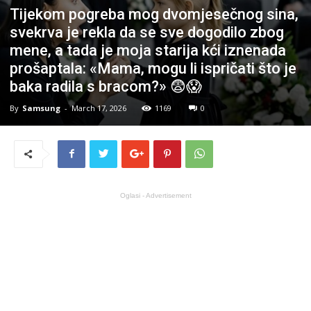
Tijekom pogreba mog dvomjesečnog sina,
svekrva je rekla da se sve dogodilo zbog
mene, a tada je moja starija kći iznenada
prošaptala: «Mama, mogu li ispričati što je
baka radila s bracom?» 😨😱
By
Samsung
-
March 17, 2026
1169
0
Oglasi - Advertisement