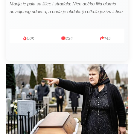
Marija je pala sa litice i stradala: Njen dečko Ilija glumio
ucveljenog udovca, a onda je obdukcija otkrila jezivu istinu
1.0K
234
145