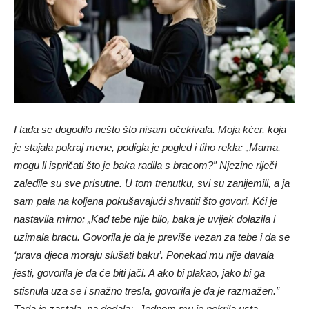
I tada se dogodilo nešto što nisam očekivala. Moja kćer, koja
je stajala pokraj mene, podigla je pogled i tiho rekla: „Mama,
mogu li ispričati što je baka radila s bracom?” Njezine riječi
zaledile su sve prisutne. U tom trenutku, svi su zanijemili, a ja
sam pala na koljena pokušavajući shvatiti što govori. Kći je
nastavila mirno: „Kad tebe nije bilo, baka je uvijek dolazila i
uzimala bracu. Govorila je da je previše vezan za tebe i da se
‘prava djeca moraju slušati baku’. Ponekad mu nije davala
jesti, govorila je da će biti jači. A ako bi plakao, jako bi ga
stisnula uza se i snažno tresla, govorila je da je razmažen.”
Tada je zastala, pa dodala: „Jednom mu je pokrila usta