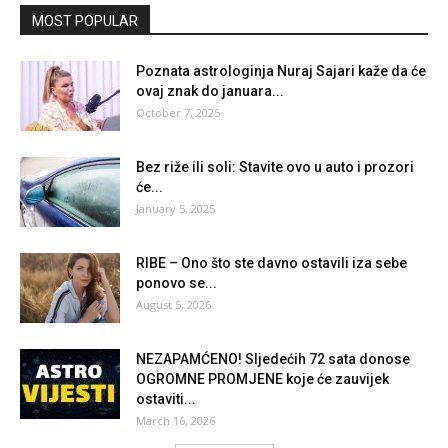
MOST POPULAR
Poznata astrologinja Nuraj Sajari kaže da će
ovaj znak do januara...
October 7, 2025
Bez riže ili soli: Stavite ovo u auto i prozori
će...
January 5, 2025
RIBE – Ono što ste davno ostavili iza sebe
ponovo se...
August 5, 2026
NEZAPAMĆENO! Sljedećih 72 sata donose
OGROMNE PROMJENE koje će zauvijek
ostaviti...
March 16, 2026