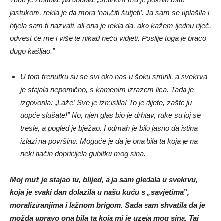
jastukom, rekla je da mora ‘naučiti šutjeti’. Ja sam se uplašila i
htjela sam ti nazvati, ali ona je rekla da, ako kažem ijednu riječ,
odvest će me i više te nikad neću vidjeti. Poslije toga je braco
dugo kašljao.”
U tom trenutku su se svi oko nas u šoku smirili, a svekrva
je stajala nepomično, s kamenim izrazom lica. Tada je
izgovorila: „Laže! Sve je izmislila! To je dijete, zašto ju
uopće slušate!” No, njen glas bio je drhtav, ruke su joj se
tresle, a pogled je bježao. I odmah je bilo jasno da istina
izlazi na površinu. Moguće je da je ona bila ta koja je na
neki način doprinijela gubitku mog sina.
Moj muž je stajao tu, blijed, a ja sam gledala u svekrvu,
koja je svaki dan dolazila u našu kuću s „savjetima”,
moraliziranjima i lažnom brigom. Sada sam shvatila da je
možda upravo ona bila ta koja mi je uzela mog sina. Taj