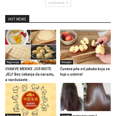
Load more
HOT NEWS
Najnovije
Recepti
OVAKVE MEKIKE JOŠ NISTE
Čuvena pita od jabuka koja se
JELI! Bez čekanja da narastu,
topi u ustima!
a vazdušaste...
Najnovije
Savjeti