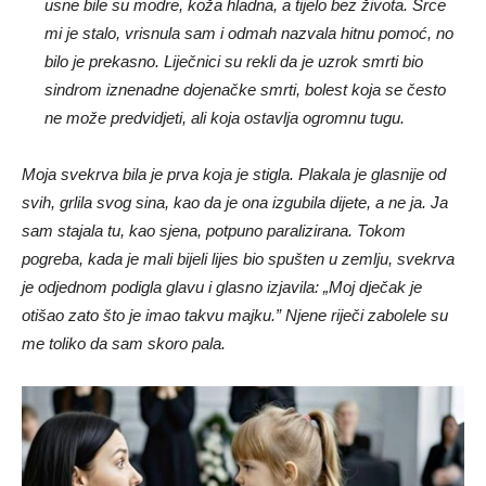
usne bile su modre, koža hladna, a tijelo bez života. Srce
mi je stalo, vrisnula sam i odmah nazvala hitnu pomoć, no
bilo je prekasno. Liječnici su rekli da je uzrok smrti bio
sindrom iznenadne dojenačke smrti, bolest koja se često
ne može predvidjeti, ali koja ostavlja ogromnu tugu.
Moja svekrva bila je prva koja je stigla. Plakala je glasnije od
svih, grlila svog sina, kao da je ona izgubila dijete, a ne ja. Ja
sam stajala tu, kao sjena, potpuno paralizirana. Tokom
pogreba, kada je mali bijeli lijes bio spušten u zemlju, svekrva
je odjednom podigla glavu i glasno izjavila: „Moj dječak je
otišao zato što je imao takvu majku.” Njene riječi zabolele su
me toliko da sam skoro pala.