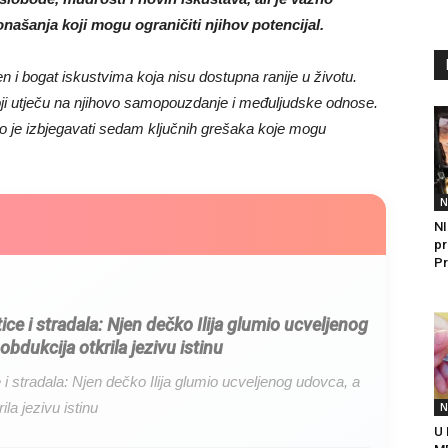
našanja koji mogu ograničiti njihov potencijal.
 i bogat iskustvima koja nisu dostupna ranije u životu.
i utječu na njihovo samopouzdanje i međuljudske odnose.
o je izbjegavati sedam ključnih grešaka koje mogu
N
NI
pr
Pr
itice i stradala: Njen dečko Ilija glumio ucveljenog
obdukcija otkrila jezivu istinu
ce i stradala: Njen dečko Ilija glumio ucveljenog udovca, a
ila jezivu istinu
N
U 