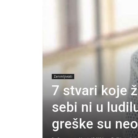
Zanimljivosti
7 stvari koje 
sebi ni u ludi
greške su neo