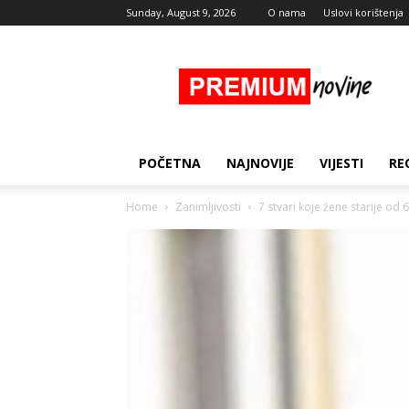
Sunday, August 9, 2026
O nama
Uslovi korištenja
Premium
Novine
POČETNA
NAJNOVIJE
VIJESTI
RE
Home
Zanimljivosti
7 stvari koje žene starije od 6