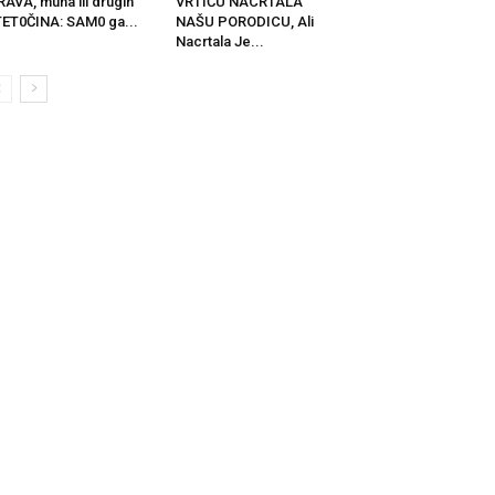
AVA, muha ili drugih
VRTIĆU NACRTALA
ET0ČINA: SAM0 ga...
NAŠU PORODICU, Ali
Nacrtala Je...