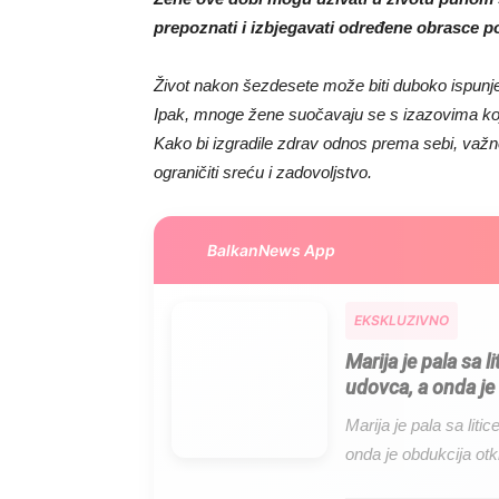
prepoznati i izbjegavati određene obrasce po
Život nakon šezdesete može biti duboko ispunjen
Ipak, mnoge žene suočavaju se s izazovima koj
Kako bi izgradile zdrav odnos prema sebi, važn
ograničiti sreću i zadovoljstvo.
BalkanNews App
EKSKLUZIVNO
Marija je pala sa l
udovca, a onda je 
Marija je pala sa liti
onda je obdukcija otkr