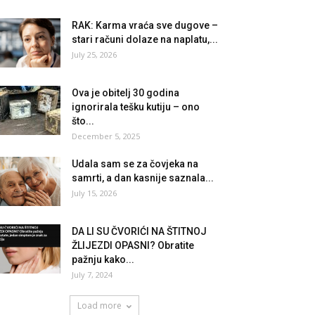
RAK: Karma vraća sve dugove –
stari računi dolaze na naplatu,...
July 25, 2026
Ova je obitelj 30 godina
ignorirala tešku kutiju – ono
što...
December 5, 2025
Udala sam se za čovjeka na
samrti, a dan kasnije saznala...
July 15, 2026
DA LI SU ČVORIĆI NA ŠTITNOJ
ŽLIJEZDI OPASNI? Obratite
pažnju kako...
July 7, 2024
Load more