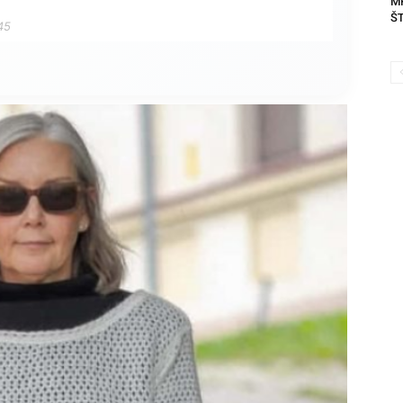
MR
ŠT
45