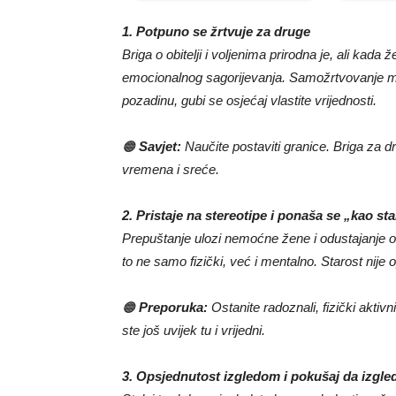
1. Potpuno se žrtvuje za druge
Briga o obitelji i voljenima prirodna je, ali ka
emocionalnog sagorijevanja. Samožrtvovanje može
pozadinu, gubi se osjećaj vlastite vrijednosti.
🟠
Savjet:
Naučite postaviti granice. Briga za dr
vremena i sreće.
2. Pristaje na stereotipe i ponaša se „kao sta
Prepuštanje ulozi nemoćne žene i odustajanje od
to ne samo fizički, već i mentalno. Starost nije
🟠
Preporuka:
Ostanite radoznali, fizički aktiv
ste još uvijek tu i vrijedni.
3. Opsjednutost izgledom i pokušaj da izgl