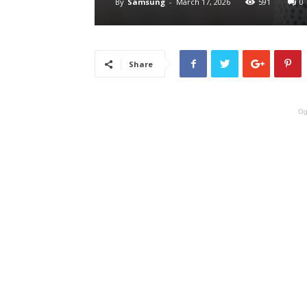
By
Samsung
-
March 17, 2026
591
0
Share
Og