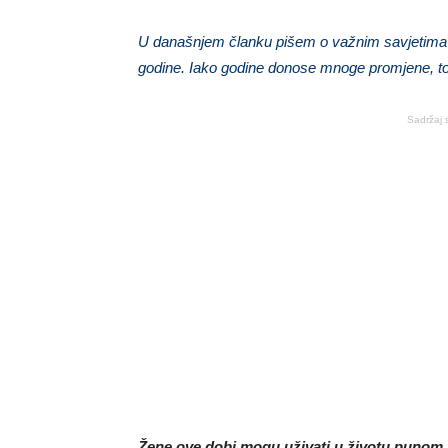
U današnjem članku pišem o važnim savjetima 
godine. Iako godine donose mnoge promjene, to 
Sadržaj 
Žene ove dobi mogu uživati u životu punom s