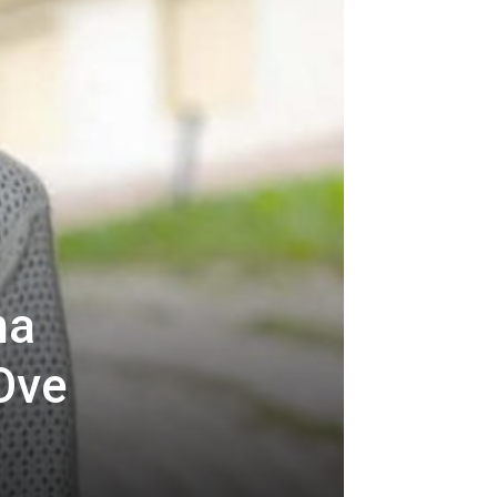
na
 Ove