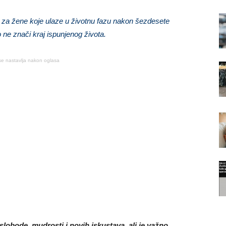
za žene koje ulaze u životnu fazu nakon šezdesete
ne znači kraj ispunjenog života.
se nastavlja nakon oglasa
lobode, mudrosti i novih iskustava, ali je važno