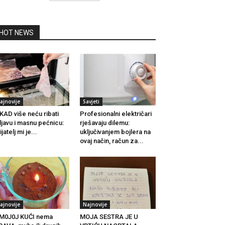
HOT NEWS
ajnovije
Savjeti
KAD više neću ribati
Profesionalni električari
ljavu i masnu pećnicu:
rješavaju dilemu:
ijatelj mi je...
uključivanjem bojlera na
ovaj način, račun za...
ajnovije
Najnovije
M0J0J KUĆI nema
MOJA SESTRA JE U