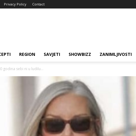
Privacy Policy
Contact
CEPTI
REGION
SAVJETI
SHOWBIZZ
ZANIMLJIVOSTI
0 godina sebi ni u ludilu...