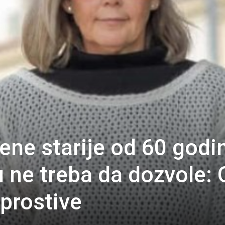
žene starije od 60 godi
lu ne treba da dozvole:
prostive