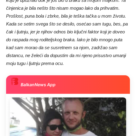
koju je upoznao dok je još bio u braku sa mojom majkom. Ta
činjenica je bila nešto što nisam mogao lako da prihvatim.
Prošlost, puna bola i zbrke, bila je teška tačka u mom životu.
Kada se setim svega što se desilo, osećao sam tugu, bes, pa
čak i ljutnju, jer je njihov odnos bio ključni faktor koji je doveo
do raspada mog roditeljskog braka. Iako je bilo mnogo puta
kad sam morao da se susretnem sa njom, zadržao sam
distancu, ne želeći da dopustim da mi njeno prisustvo umanji
moju tugu i ljutnju prema ocu.
BalkanNews App