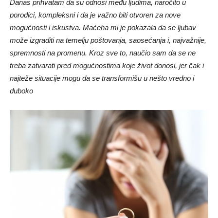
porodici, kompleksni i da je važno biti otvoren za nove
mogućnosti i iskustva. Maćeha mi je pokazala da se ljubav
može izgraditi na temelju poštovanja, saosećanja i, najvažnije,
spremnosti na promenu. Kroz sve to, naučio sam da se ne
treba zatvarati pred mogućnostima koje život donosi, jer čak i
najteže situacije mogu da se transformišu u nešto vredno i
duboko