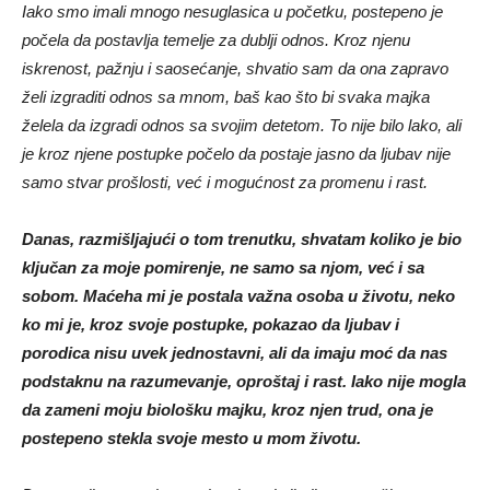
počela da postavlja temelje za dublji odnos. Kroz njenu
iskrenost, pažnju i saosećanje, shvatio sam da ona zapravo
želi izgraditi odnos sa mnom, baš kao što bi svaka majka
želela da izgradi odnos sa svojim detetom. To nije bilo lako, ali
je kroz njene postupke počelo da postaje jasno da ljubav nije
samo stvar prošlosti, već i mogućnost za promenu i rast.
Danas, razmišljajući o tom trenutku, shvatam koliko je bio
ključan za moje pomirenje, ne samo sa njom, već i sa
sobom. Maćeha mi je postala važna osoba u životu, neko
ko mi je, kroz svoje postupke, pokazao da ljubav i
porodica nisu uvek jednostavni, ali da imaju moć da nas
podstaknu na razumevanje, oproštaj i rast. Iako nije mogla
da zameni moju biološku majku, kroz njen trud, ona je
postepeno stekla svoje mesto u mom životu.
Danas prihvatam da su odnosi među ljudima, naročito u