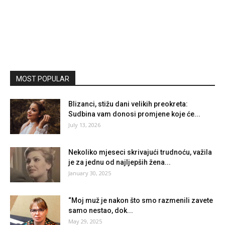
MOST POPULAR
Blizanci, stižu dani velikih preokreta:
Sudbina vam donosi promjene koje će...
July 13, 2026
Nekoliko mjeseci skrivajući trudnoću, važila
je za jednu od najljepših žena...
January 30, 2025
“Moj muž je nakon što smo razmenili zavete
samo nestao, dok...
May 29, 2025