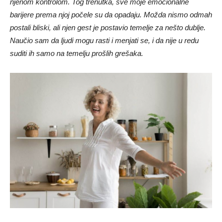
barijere prema njoj počele su da opadaju. Možda nismo odmah
postali bliski, ali njen gest je postavio temelje za nešto dublje.
Naučio sam da ljudi mogu rasti i menjati se, i da nije u redu
suditi ih samo na temelju prošlih grešaka.
Iako smo imali mnogo nesuglasica u početku, postepeno je