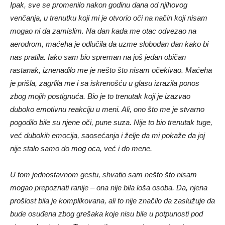
venčanja, u trenutku koji mi je otvorio oči na način koji nisam
mogao ni da zamislim. Na dan kada me otac odvezao na
aerodrom, maćeha je odlučila da uzme slobodan dan kako bi
nas pratila. Iako sam bio spreman na još jedan običan
rastanak, iznenadilo me je nešto što nisam očekivao. Maćeha
je prišla, zagrlila me i sa iskrenošću u glasu izrazila ponos
zbog mojih postignuća. Bio je to trenutak koji je izazvao
duboko emotivnu reakciju u meni. Ali, ono što me je stvarno
pogodilo bile su njene oči, pune suza. Nije to bio trenutak tuge,
već dubokih emocija, saosećanja i želje da mi pokaže da joj
nije stalo samo do mog oca, već i do mene.
U tom jednostavnom gestu, shvatio sam nešto što nisam
mogao prepoznati ranije – ona nije bila loša osoba. Da, njena
prošlost bila je komplikovana, ali to nije značilo da zaslužuje da
bude osuđena zbog grešaka koje nisu bile u potpunosti pod
njenom kontrolom. Tog trenutka, sve moje emocionalne