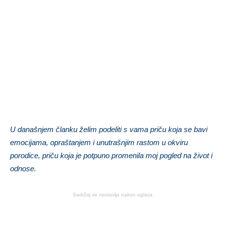
U današnjem članku želim podeliti s vama priču koja se bavi
emocijama, opraštanjem i unutrašnjim rastom u okviru
porodice, priču koja je potpuno promenila moj pogled na život i
odnose.
Sadržaj se nastavlja nakon oglasa