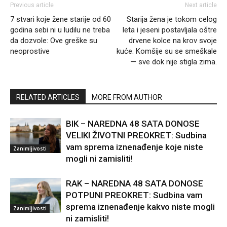
7 stvari koje žene starije od 60
Starija žena je tokom celog
godina sebi ni u ludilu ne treba
leta i jeseni postavljala oštre
da dozvole: Ove greške su
drvene kolce na krov svoje
neoprostive
kuće. Komšije su se smeškale
— sve dok nije stigla zima.
RELATED ARTICLES
MORE FROM AUTHOR
BIK – NAREDNA 48 SATA DONOSE
VELIKI ŽIVOTNI PREOKRET: Sudbina
vam sprema iznenađenje koje niste
Zanimljivosti
mogli ni zamisliti!
RAK – NAREDNA 48 SATA DONOSE
POTPUNI PREOKRET: Sudbina vam
sprema iznenađenje kakvo niste mogli
Zanimljivosti
ni zamisliti!