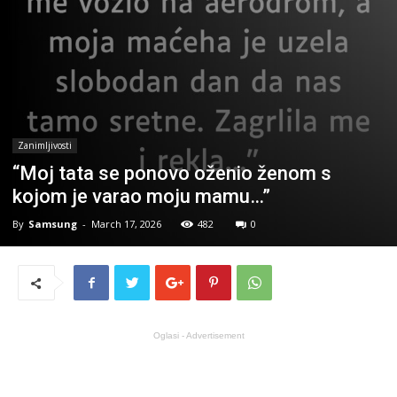
Zanimljivosti
“Moj tata se ponovo oženio ženom s
kojom je varao moju mamu…”
By
Samsung
-
March 17, 2026
482
0
Oglasi - Advertisement