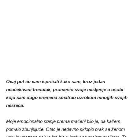
Ovaj put ću vam ispričati kako sam, kroz jedan
neočekivani trenutak, promenio svoje mišljenje o osobi
koju sam dugo vremena smatrao uzrokom mnogih svojih
nesreća.
Moje emocionalno stanje prema maćehi bilo je, da kažem,
pomalo zbunjujuće. Otac je nedavno sklopio brak sa ženom