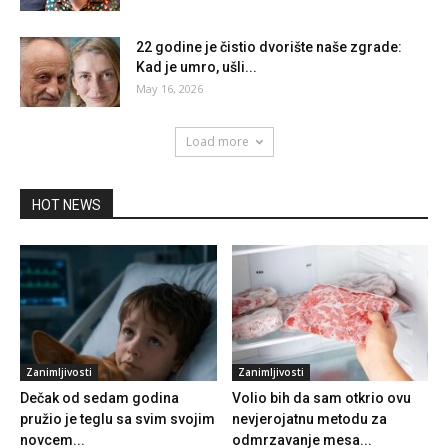
22 godine je čistio dvorište naše zgrade:
Kad je umro, ušli...
May 16, 2026
Load more
HOT NEWS
Zanimljivosti
Zanimljivosti
Dečak od sedam godina
Volio bih da sam otkrio ovu
pružio je teglu sa svim svojim
nevjerojatnu metodu za
novcem...
odmrzavanje mesa...