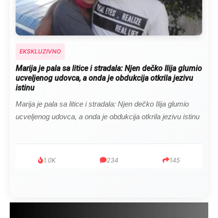
EKSKLUZIVNO
Kad se Marin suprug razbolio ona ga kupala, pelene
mu mijenjala: Jedno jutro je poslao po čokoladu..
Kad se Marin suprug razbolio ona ga kupala, pelene mu
mijenjala: Jedno jutro je poslao po čokoladu..
999
321
234