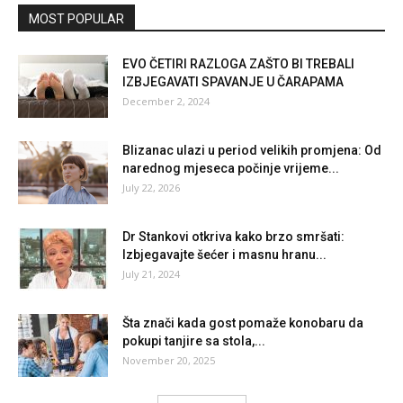
MOST POPULAR
EVO ČETIRI RAZLOGA ZAŠTO BI TREBALI
IZBJEGAVATI SPAVANJE U ČARAPAMA
December 2, 2024
Blizanac ulazi u period velikih promjena: Od
narednog mjeseca počinje vrijeme...
July 22, 2026
Dr Stankovi otkriva kako brzo smršati:
Izbjegavajte šećer i masnu hranu...
July 21, 2024
Šta znači kada gost pomaže konobaru da
pokupi tanjire sa stola,...
November 20, 2025