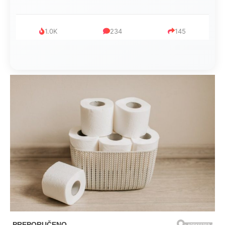
1.0K
234
145