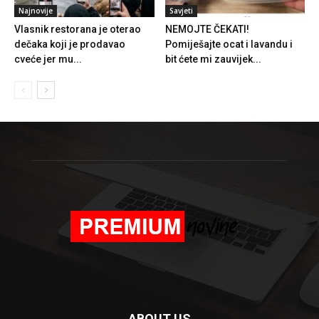
Najnovije
Savjeti
Vlasnik restorana je oterao
NEMOJTE ČEKATI!
dečaka koji je prodavao
Pomiješajte ocat i lavandu i
cveće jer mu...
bit ćete mi zauvijek...
ABOUT US