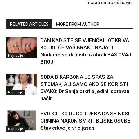
morati da trošiš novac
RELATED ARTICLES
MORE FROM AUTHOR
DAN KAD STE SE VJENČALI 0TKRIVA
K0LIK0 ĆE VAŠ BRAK TRAJATI:
Nadamo se da niste izabrali BAŠ 0VAJ
Najnovije
BR0J!
S0DA BIKARB0NA JE SPAS ZA
ST0MAK, ALI SAMO AKO SE KORISTI
0VAK0: Dr Sanja otkrila jedini ispravan
Najnovije
način
EV0 K0LIK0 DUG0 TREBA DA SE N0SI
CRNINA NAK0N SMRTI BLISKE 0S0BE:
Stav crkve je vrlo jasan
Najnovije