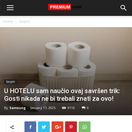
Home
Savjeti
Savjeti
U HOTELU sam naučio ovaj savršen trik:
Gosti nikada ne bi trebali znati za ovo!
By
Samsung
-
January 17, 2025
9116
0