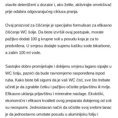
stavite deterdžent u dozator i, ako želite, aktivirajte omekšivač
prije odabira odgovarajućeg ciklusa pranja.
Ovaj proizvod za čišćenje je specijalno formulisan za efikasno
čišćenje WC šolje. Da biste izvršili ovaj postupak, morate
pažljivo dodati 100 g krupne soli u posudu koja je za to
predviđena. U smjesu dodajte supenu kašiku sode bikarbone,
a zatim 100 ml vode.
Sastojke dobro promiješajte i dobijenu smjesu lagano sipajte u
WC šolju, pazeći da bude ravnomjerno raspoređena ispod
ruba. Kako biste bili sigurni da je vaš WC čist, sve što trebate
učiniti je da zgrabite četku i pažljivo očistite prljavštinu ili mrlje.
Efikasno uklanja prljavštinu i mineralne naslage. Ekološki,
ekonomični i efikasni kvaliteti ovog preparata dobijenog od soli
su neosporni. Jednostavan način da očistite svoj srebrni lanac
je da jednostavno umotate posudu u aluminijsku foliju i