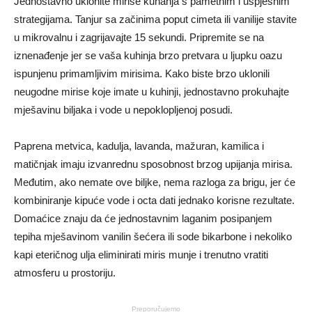
Jednostavno uklonite mirise kuhanja s pametnim i uspješnim
strategijama. Tanjur sa začinima poput cimeta ili vanilije stavite
u mikrovalnu i zagrijavajte 15 sekundi. Pripremite se na
iznenađenje jer se vaša kuhinja brzo pretvara u ljupku oazu
ispunjenu primamljivim mirisima. Kako biste brzo uklonili
neugodne mirise koje imate u kuhinji, jednostavno prokuhajte
mješavinu biljaka i vode u nepoklopljenoj posudi.
Paprena metvica, kadulja, lavanda, mažuran, kamilica i
matičnjak imaju izvanrednu sposobnost brzog upijanja mirisa.
Međutim, ako nemate ove biljke, nema razloga za brigu, jer će
kombiniranje kipuće vode i octa dati jednako korisne rezultate.
Domaćice znaju da će jednostavnim laganim posipanjem
tepiha mješavinom vanilin šećera ili sode bikarbone i nekoliko
kapi eteričnog ulja eliminirati miris munje i trenutno vratiti
atmosferu u prostoriju.
Preporučujemo