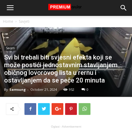
Home
Savjeti
Savjeti
Svi bi trebali biti svjesni efekta koji se
može postići jednostavnim stavljanjem
običnog lovorovog lista u rernu i
ostavljanjem da se peče 20 minuta
By
Samsung
-
October 21, 2024
952
0
Oglasi - Advertisement