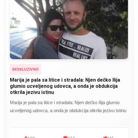
EKSKLUZIVNO
Kad se Marin suprug razbolio ona ga kupala,
pelene mu mijenjala: Jedno jutro je poslao po
čokoladu..
Kad se Marin suprug razbolio ona ga kupala, pelene mu
mijenjala: Jedno jutro je poslao po čokoladu..
999
321
234