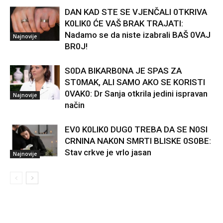
DAN KAD STE SE VJENČALI 0TKRIVA
K0LIK0 ĆE VAŠ BRAK TRAJATI:
Nadamo se da niste izabrali BAŠ 0VAJ
Najnovije
BR0J!
S0DA BIKARB0NA JE SPAS ZA
ST0MAK, ALI SAMO AKO SE KORISTI
0VAK0: Dr Sanja otkrila jedini ispravan
Najnovije
način
EV0 K0LIK0 DUG0 TREBA DA SE N0SI
CRNINA NAK0N SMRTI BLISKE 0S0BE:
Stav crkve je vrlo jasan
Najnovije