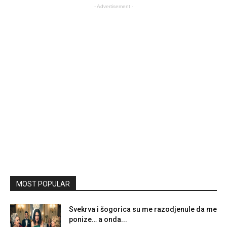
- Advertisement -
MOST POPULAR
Svekrva i šogorica su me razodjenule da me
ponize… a onda...