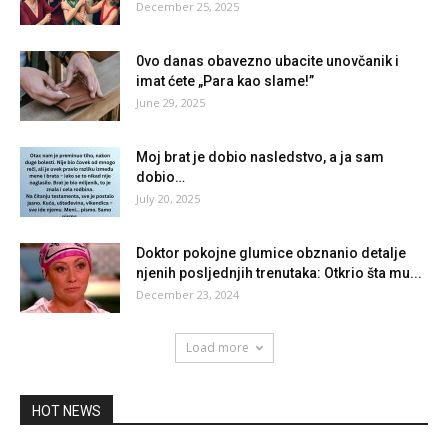
December 25, 2025
0vo danas obavezno ubacite unovčanik i
imat ćete „Para kao slame!”
June 29, 2025
Moj brat je dobio nasledstvo, a ja sam
dobio…
July 20, 2025
Doktor pokojne glumice obznanio detalje
njenih posljednjih trenutaka: Otkrio šta mu...
December 23, 2024
Load more
HOT NEWS