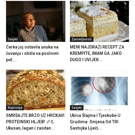
Savjeti
Zanimljivosti
Ćerka joj ostavila unuka na
MENI NAJDRAZI RECEPT ZA
čuvanju i otišla na poslovni
KREMPITE, IMAM GA JAKO
put:...
DUGO I UVIJEK...
Najnovije
Savjeti
SMRŠAJTE BRZO UZ HRCKAVI
Ubica Šlajma I Tjeskobe U
PROTEINSKI HLJEB! 🥖💪
Grudima: Smjesa Od TRI
Ukusan, lagan i zasitan...
Sastojka Liječi...