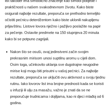
list također ima simbolično značenje kao simbol pobjede i
praktičnosti u našem svakodnevnom životu. Kako biste
osigurali najbolje rezultate, preporuča se prethodno temeljito
očistiti pećnicu deterdžentom kako biste uklonili nakupljenu
prljavštinu. Listove lovora nježno i pažljivo poslažite na papir
za pečenje. Ostavite predmete na 150 stupnjeva 20 minuta
kako bi se potpuno zagrijali.
Nakon što se osuši, ovaj jedinstveni začin svojim
prekrasnim mirisom unosi suptilnu aromu u cijeli dom.
Osim toga, učinkovito uklanja sve dugotrajne neugodne
mirise koji mogu biti prisutni u vašoj pećnici. Za najbolje
rezultate, preporuča se uključiti ovu aktivnost u svoju tjednu
rutinu. Iako lovorov list ima brojne prednosti kada se koristi
u infuziji ili ulju za masažu, važno je znati da se ne
preporučuje trudnicama i dojiljama, kao ni djeci mlađoj od 6
godina.