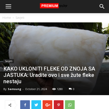
Home
Savjeti
Savjeti
KAKO UKLONITI FLEKE OD ZNOJA SA
JASTUKA: Uradite ovo i sve žute fleke
nestaju
By
Samsung
-
October 21, 2024
1280
0