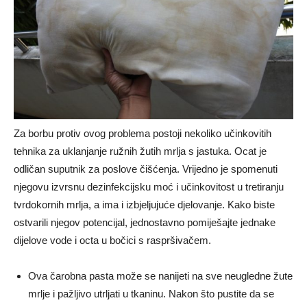
Za borbu protiv ovog problema postoji nekoliko učinkovitih
tehnika za uklanjanje ružnih žutih mrlja s jastuka. Ocat je
odličan suputnik za poslove čišćenja. Vrijedno je spomenuti
njegovu izvrsnu dezinfekcijsku moć i učinkovitost u tretiranju
tvrdokornih mrlja, a ima i izbjeljujuće djelovanje. Kako biste
ostvarili njegov potencijal, jednostavno pomiješajte jednake
dijelove vode i octa u bočici s raspršivačem.
Ova čarobna pasta može se nanijeti na sve neugledne žute
mrlje i pažljivo utrljati u tkaninu. Nakon što pustite da se