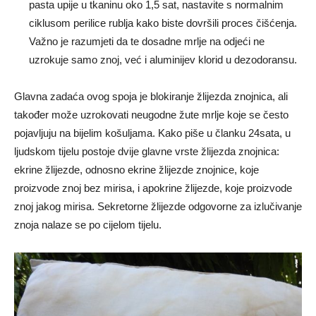
pasta upije u tkaninu oko 1,5 sat, nastavite s normalnim
ciklusom perilice rublja kako biste dovršili proces čišćenja.
Važno je razumjeti da te dosadne mrlje na odjeći ne
uzrokuje samo znoj, već i aluminijev klorid u dezodoransu.
Glavna zadaća ovog spoja je blokiranje žlijezda znojnica, ali
također može uzrokovati neugodne žute mrlje koje se često
pojavljuju na bijelim košuljama. Kako piše u članku 24sata, u
ljudskom tijelu postoje dvije glavne vrste žlijezda znojnica:
ekrine žlijezde, odnosno ekrine žlijezde znojnice, koje
proizvode znoj bez mirisa, i apokrine žlijezde, koje proizvode
znoj jakog mirisa. Sekretorne žlijezde odgovorne za izlučivanje
znoja nalaze se po cijelom tijelu.