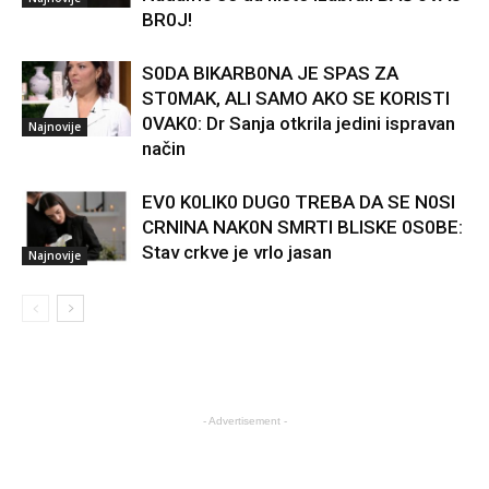
BR0J!
S0DA BIKARB0NA JE SPAS ZA
ST0MAK, ALI SAMO AKO SE KORISTI
0VAK0: Dr Sanja otkrila jedini ispravan
Najnovije
način
EV0 K0LIK0 DUG0 TREBA DA SE N0SI
CRNINA NAK0N SMRTI BLISKE 0S0BE:
Stav crkve je vrlo jasan
Najnovije
- Advertisement -