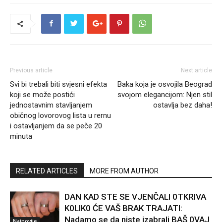
Previous article
Next article
Svi bi trebali biti svjesni efekta
Baka koja je osvojila Beograd
koji se može postići
svojom elegancijom: Njen stil
jednostavnim stavljanjem
ostavlja bez daha!
običnog lovorovog lista u rernu
i ostavljanjem da se peče 20
minuta
RELATED ARTICLES
MORE FROM AUTHOR
DAN KAD STE SE VJENČALI 0TKRIVA
K0LIK0 ĆE VAŠ BRAK TRAJATI:
Nadamo se da niste izabrali BAŠ 0VAJ
Najnovije