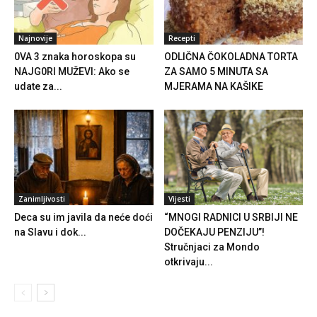
Najnovije
Recepti
0VA 3 znaka horoskopa su
ODLIČNA ČOKOLADNA TORTA
NAJG0Rl MUŽEVl: Ako se
ZA SAMO 5 MINUTA SA
udate za...
MJERAMA NA KAŠIKE
Zanimljivosti
Vijesti
Deca su im javila da neće doći
“MNOGI RADNICI U SRBIJI NE
na Slavu i dok...
DOČEKAJU PENZIJU”!
Stručnjaci za Mondo
otkrivaju...