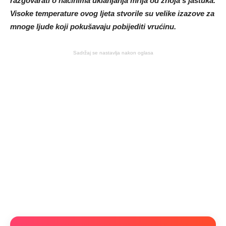
razgovarati o načinima uklanjanja mrlja od znoja s jastuka.
Visoke temperature ovog ljeta stvorile su velike izazove za
mnoge ljude koji pokušavaju pobijediti vrućinu.
Sadržaj se nastavlja nakon oglasa