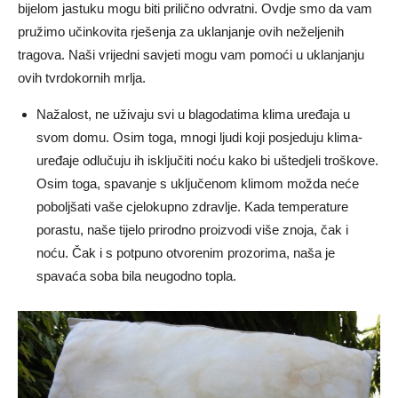
bijelom jastuku mogu biti prilično odvratni. Ovdje smo da vam
pružimo učinkovita rješenja za uklanjanje ovih neželjenih
tragova. Naši vrijedni savjeti mogu vam pomoći u uklanjanju
ovih tvrdokornih mrlja.
Nažalost, ne uživaju svi u blagodatima klima uređaja u
svom domu. Osim toga, mnogi ljudi koji posjeduju klima-
uređaje odlučuju ih isključiti noću kako bi uštedjeli troškove.
Osim toga, spavanje s uključenom klimom možda neće
poboljšati vaše cjelokupno zdravlje. Kada temperature
porastu, naše tijelo prirodno proizvodi više znoja, čak i
noću. Čak i s potpuno otvorenim prozorima, naša je
spavaća soba bila neugodno topla.