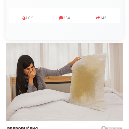
1.0K
234
145