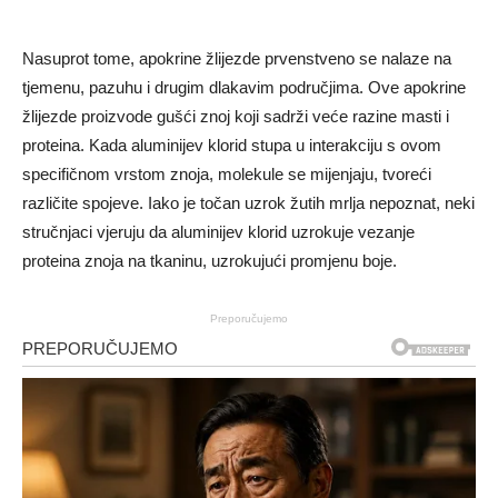
Nasuprot tome, apokrine žlijezde prvenstveno se nalaze na
tjemenu, pazuhu i drugim dlakavim područjima. Ove apokrine
žlijezde proizvode gušći znoj koji sadrži veće razine masti i
proteina. Kada aluminijev klorid stupa u interakciju s ovom
specifičnom vrstom znoja, molekule se mijenjaju, tvoreći
različite spojeve. Iako je točan uzrok žutih mrlja nepoznat, neki
stručnjaci vjeruju da aluminijev klorid uzrokuje vezanje
proteina znoja na tkaninu, uzrokujući promjenu boje.
Preporučujemo