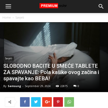
Home
Savjeti
Savjeti
SLOBODNO BACITE U SMEĆE TABLETE
ZA SPAVANJE: Pola kašike ovog začina i
spavajte kao BEBA!
By
Samsung
-
September 29, 2024
22875
0