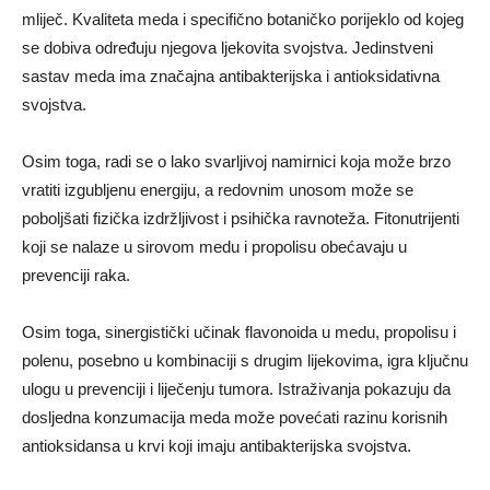
mliječ. Kvaliteta meda i specifično botaničko porijeklo od kojeg
se dobiva određuju njegova ljekovita svojstva. Jedinstveni
sastav meda ima značajna antibakterijska i antioksidativna
svojstva.
Osim toga, radi se o lako svarljivoj namirnici koja može brzo
vratiti izgubljenu energiju, a redovnim unosom može se
poboljšati fizička izdržljivost i psihička ravnoteža. Fitonutrijenti
koji se nalaze u sirovom medu i propolisu obećavaju u
prevenciji raka.
Osim toga, sinergistički učinak flavonoida u medu, propolisu i
polenu, posebno u kombinaciji s drugim lijekovima, igra ključnu
ulogu u prevenciji i liječenju tumora. Istraživanja pokazuju da
dosljedna konzumacija meda može povećati razinu korisnih
antioksidansa u krvi koji imaju antibakterijska svojstva.