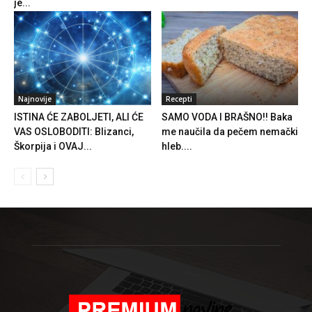
je...
Najnovije
Recepti
ISTINA ĆE ZABOLJETI, ALI ĆE
SAMO VODA I BRAŠNO!! Baka
VAS OSLOBODITI: Blizanci,
me naučila da pečem nemački
Škorpija i OVAJ...
hleb....