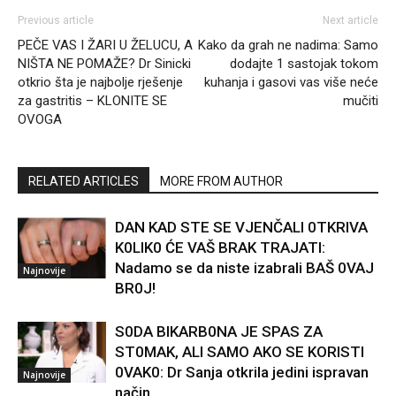
Previous article
Next article
PEČE VAS I ŽARI U ŽELUCU, A
Kako da grah ne nadima: Samo
NIŠTA NE POMAŽE? Dr Sinicki
dodajte 1 sastojak tokom
otkrio šta je najbolje rješenje
kuhanja i gasovi vas više neće
za gastritis – KLONITE SE
mučiti
OVOGA
RELATED ARTICLES
MORE FROM AUTHOR
DAN KAD STE SE VJENČALI 0TKRIVA
K0LIK0 ĆE VAŠ BRAK TRAJATI:
Nadamo se da niste izabrali BAŠ 0VAJ
Najnovije
BR0J!
S0DA BIKARB0NA JE SPAS ZA
ST0MAK, ALI SAMO AKO SE KORISTI
0VAK0: Dr Sanja otkrila jedini ispravan
Najnovije
način