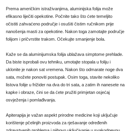
Prema američkim istraživanjima, aluminijska folija može
efikasno liječiti opekotine. Počnite tako što ćete temeljito
očistiti zahvaćeno područje i osušiti čistim ručnikom prije
nanošenja masti za opekotine. Nakon toga zamotajte područje
folijom i pričvrstite trakom. Očekujte smanjenje bola.
Kaže se da aluminijumska folija ublažava simptome prehlade.
Da biste isprobali ovu tehniku, umotajte stopala u foliju i
uklonite je nakon sat vremena. Nakon što odmarate noge dva
sata, možete ponoviti postupak. Osim toga, stavite nekoliko
listova folije u frižider na dva do tri sata, a zatim ih nanesete na
kapke i obraze, čini se da ćete pružiti primjetan osjećaj
osvježenja i pomlađivanja.
Apiterapija je važan aspekt prirodne medicine koji uključuje
korištenje pčelinjih proizvoda za rješavanje određenih
zdravstvenih problema i njihovo uključivanje u svakodnevnu