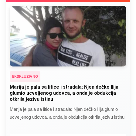
EKSKLUZIVNO
Kad se Marin suprug razbolio ona ga kupala,
pelene mu mijenjala: Jedno jutro je poslao po
čokoladu..
Kad se Marin suprug razbolio ona ga kupala, pelene mu
mijenjala: Jedno jutro je poslao po čokoladu..