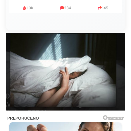
999
321
234