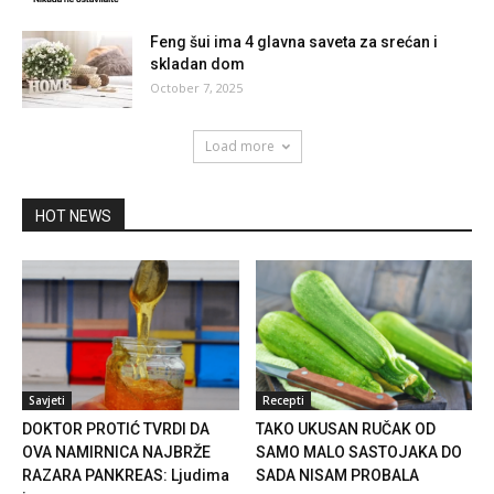
Feng šui ima 4 glavna saveta za srećan i
skladan dom
October 7, 2025
Load more
HOT NEWS
Savjeti
Recepti
DOKTOR PROTIĆ TVRDI DA
TAKO UKUSAN RUČAK OD
OVA NAMIRNICA NAJBRŽE
SAMO MALO SASTOJAKA DO
RAZARA PANKREAS: Ljudima
SADA NISAM PROBALA