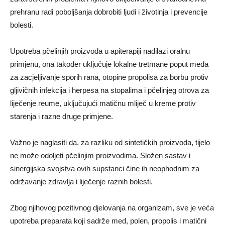
prehranu radi poboljšanja dobrobiti ljudi i životinja i prevencije
bolesti.
Upotreba pčelinjih proizvoda u apiterapiji nadilazi oralnu
primjenu, ona također uključuje lokalne tretmane poput meda
za zacjeljivanje sporih rana, otopine propolisa za borbu protiv
gljivičnih infekcija i herpesa na stopalima i pčelinjeg otrova za
liječenje reume, uključujući matičnu mliječ u kreme protiv
starenja i razne druge primjene.
Važno je naglasiti da, za razliku od sintetičkih proizvoda, tijelo
ne može odoljeti pčelinjim proizvodima. Složen sastav i
sinergijska svojstva ovih supstanci čine ih neophodnim za
održavanje zdravlja i liječenje raznih bolesti.
Zbog njihovog pozitivnog djelovanja na organizam, sve je veća
upotreba preparata koji sadrže med, polen, propolis i matični