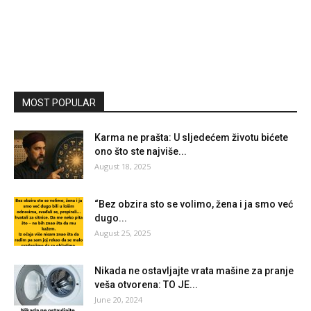
MOST POPULAR
Karma ne prašta: U sljedećem životu bićete
ono što ste najviše...
August 18, 2025
“Bez obzira sto se volimo, žena i ja smo već
dugo...
August 25, 2025
Nikada ne ostavljajte vrata mašine za pranje
veša otvorena: TO JE...
June 20, 2024