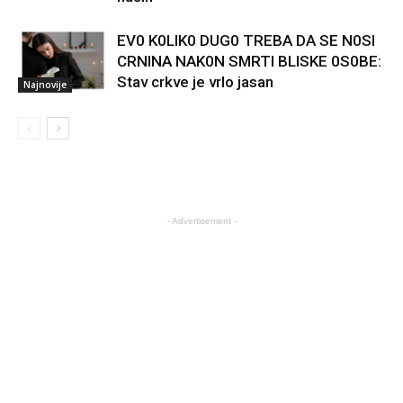
EV0 K0LIK0 DUG0 TREBA DA SE N0SI
CRNINA NAK0N SMRTI BLISKE 0S0BE:
Stav crkve je vrlo jasan
Najnovije
- Advertisement -