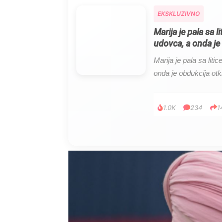
EKSKLUZIVNO
Marija je pala sa l
udovca, a onda je 
Marija je pala sa liti
onda je obdukcija otkr
1.0K
234
1