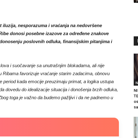
t iluzija, nesporazuma i vraćanja na nedovršene
 Ribe donosi posebne izazove za određene znakove
 donosenju poslovnih odluka, finansijskim pitanjima i
slova i suočavanje sa unutrašnjim blokadama, ali nije
r u Ribama favorizuje vraćanje starim zadacima, obnovu
 je period kada emocije preuzimaju primat, a logika ustupa
N
da dovedu do idealizacije situacija i donošenja brzih odluka,
NI
TE
Zbog toga je važno da budemo pažljivi i da ne padnemo u
os
sa