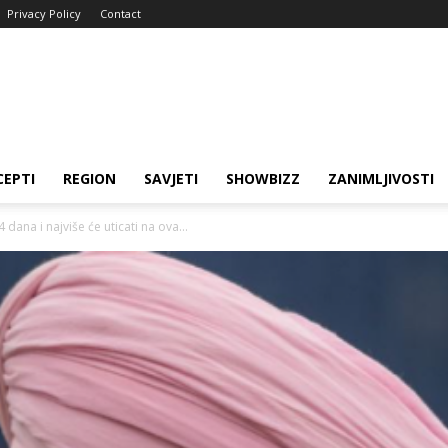
Privacy Policy
Contact
CEPTI
REGION
SAVJETI
SHOWBIZZ
ZANIMLJIVOSTI
 dana i najviše će uticati na ova...