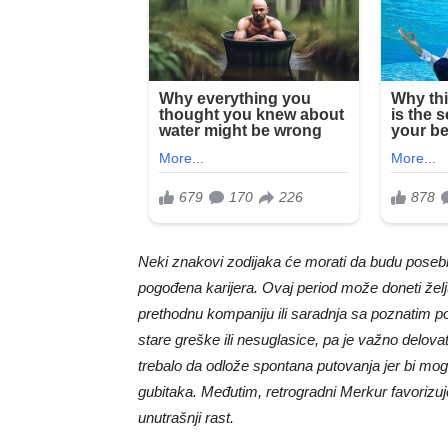
Neki znakovi zodijaka će morati da budu pose
pogođena karijera. Ovaj period može doneti želj
prethodnu kompaniju ili saradnja sa poznatim p
stare greške ili nesuglasice, pa je važno delova
trebalo da odlože spontana putovanja jer bi m
gubitaka. Međutim, retrogradni Merkur favorizuje
unutrašnji rast.