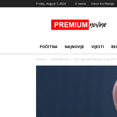
Friday, August 7, 2026
O nama
Uslovi korištenja
Premium
Novine
POČETNA
NAJNOVIJE
VIJESTI
RE
Home
Zanimljivosti
Retrogradni Merkur traje još 4