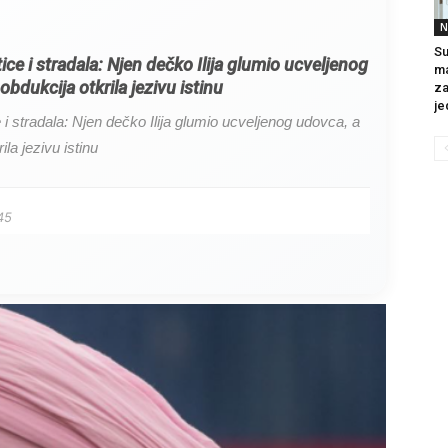
N
Su
itice i stradala: Njen dečko Ilija glumio ucveljenog
ma
obdukcija otkrila jezivu istinu
za
je
ce i stradala: Njen dečko Ilija glumio ucveljenog udovca, a
ila jezivu istinu
45