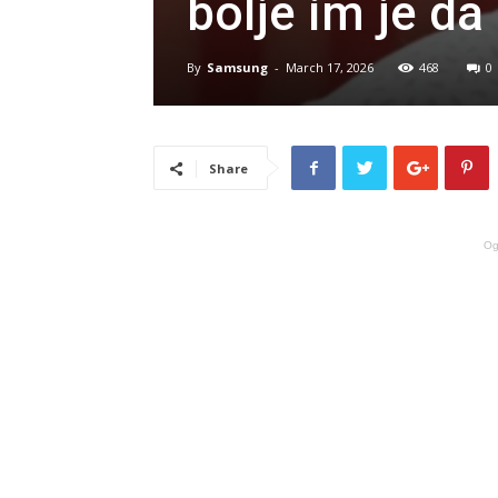
bolje im je d
By
Samsung
-
March 17, 2026
468
0
Share
Og