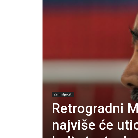
Zanimljivosti
Retrogradni Me
najviše će uti