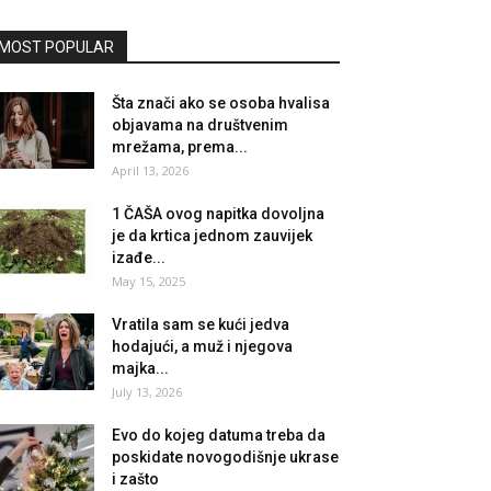
MOST POPULAR
Šta znači ako se osoba hvalisa
objavama na društvenim
mrežama, prema...
April 13, 2026
1 ČAŠA ovog napitka dovoljna
je da krtica jednom zauvijek
izađe...
May 15, 2025
Vratila sam se kući jedva
hodajući, a muž i njegova
majka...
July 13, 2026
Evo do kojeg datuma treba da
poskidate novogodišnje ukrase
i zašto