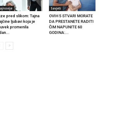
ajnovije
Savjeti
ze pred slikom: Tajna
OVIH 5 STVARI MORATE
jčine ljubavi koja je
DA PRESTANETE RADITI
uvek promenila
ČIM NAPUNITE 60
dan...
GODINA:...