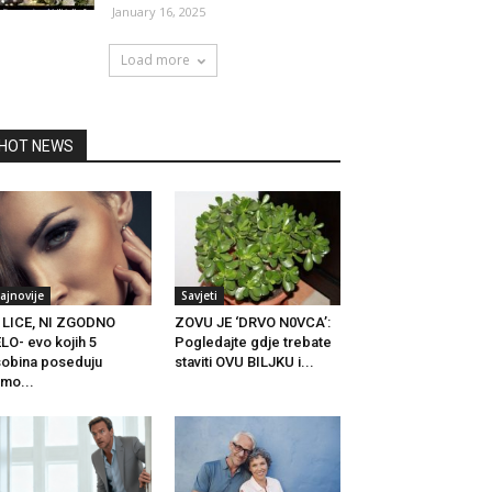
January 16, 2025
Load more
HOT NEWS
ajnovije
Savjeti
 LICE, NI ZGODNO
ZOVU JE ‘DRVO N0VCA’:
LO- evo kojih 5
Pogledajte gdje trebate
obina poseduju
staviti OVU BILJKU i...
mo...