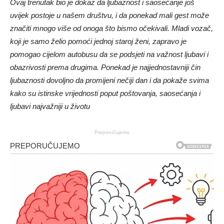
Ovaj trenutak bio je dokaz da ljubaznost i saosećanje još
uvijek postoje u našem društvu, i da ponekad mali gest može
značiti mnogo više od onoga što bismo očekivali. Mladi vozač,
koji je samo želio pomoći jednoj staroj ženi, zapravo je
pomogao cijelom autobusu da se podsjeti na važnost ljubavi i
obazrivosti prema drugima. Ponekad je najjednostavniji čin
ljubaznosti dovoljno da promijeni nečiji dan i da pokaže svima
kako su istinske vrijednosti poput poštovanja, saosećanja i
ljubavi najvažniji u životu
Preporučujemo