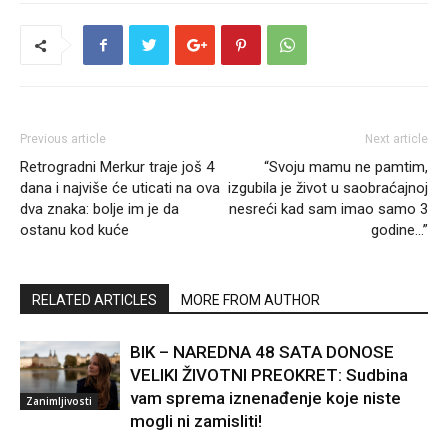
Previous article
Next article
Retrogradni Merkur traje još 4
“Svoju mamu ne pamtim,
dana i najviše će uticati na ova
izgubila je život u saobraćajnoj
dva znaka: bolje im je da
nesreći kad sam imao samo 3
ostanu kod kuće
godine…”
RELATED ARTICLES
MORE FROM AUTHOR
BIK – NAREDNA 48 SATA DONOSE
VELIKI ŽIVOTNI PREOKRET: Sudbina
vam sprema iznenađenje koje niste
Zanimljivosti
mogli ni zamisliti!