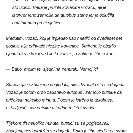
što učiniti. Baka je pružila kovanice vozaču, ali je
istovremeno zamolila da autobus stane jer je odlučila
ostatak puta proći pješice.
Međutim, vozač, koji je izgledao kao mladić od dvadeset pet
godina, nije prihvatio njezine kovanice. Smireno je obgrlio
njenu ruku u kojoj su bile kovanice, a zatim je tiho rekao:
— Bako, molim te, sjedni na trenutak. Nemoj ići.
Starica ga je zbunjeno pogledala, nije shvaćala što se događa.
Vozač je potom brzo zaustavio autobus i zamolio putnike da
pričekaju nekoliko minuta. Potom je istrčao iz autobusa,
ostavljajući sve putnike u čudnom iščekivanju.
Tijekom tih nekoliko minuta, putnici su se pogledavali,
zbunjeni, nesigurni što se događa. Baka je tiho sjedila na svom