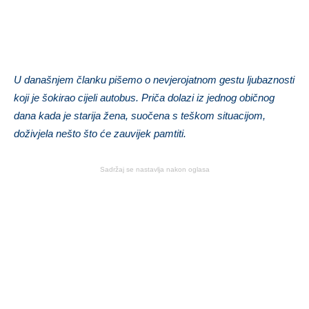
U današnjem članku pišemo o nevjerojatnom gestu ljubaznosti
koji je šokirao cijeli autobus. Priča dolazi iz jednog običnog
dana kada je starija žena, suočena s teškom situacijom,
doživjela nešto što će zauvijek pamtiti.
Sadržaj se nastavlja nakon oglasa