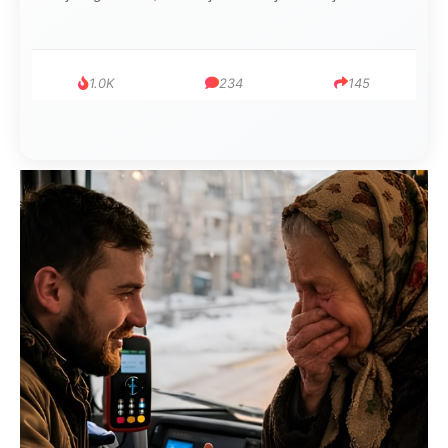
1.0K
234
145