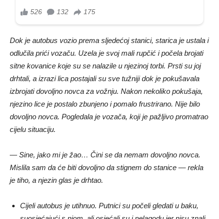
Dok je autobus vozio prema sljedećoj stanici, starica je ustala i
odlučila prići vozaču. Uzela je svoj mali rupčić i počela brojati
sitne kovanice koje su se nalazile u njezinoj torbi. Prsti su joj
drhtali, a izrazi lica postajali su sve tužniji dok je pokušavala
izbrojati dovoljno novca za vožnju. Nakon nekoliko pokušaja,
njezino lice je postalo zbunjeno i pomalo frustrirano. Nije bilo
dovoljno novca. Pogledala je vozača, koji je pažljivo promatrao
cijelu situaciju.
— Sine, jako mi je žao… Čini se da nemam dovoljno novca.
Mislila sam da će biti dovoljno da stignem do stanice — rekla
je tiho, a njezin glas je drhtao.
Cijeli autobus je utihnuo. Putnici su počeli gledati u baku,
suosjećajući s njom, ali osjećali su i nelagodu jer nisu znali