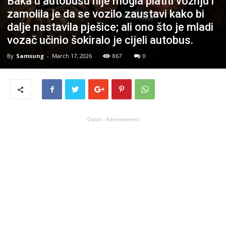
Baka u autobusu nije mogla platiti vožnju i
zamolila je da se vozilo zaustavi kako bi
dalje nastavila pješice; ali ono što je mladi
vozač učinio šokiralo je cijeli autobus.
By
Samsung
-
March 17, 2026
867
0
Oglasi - Advertisement