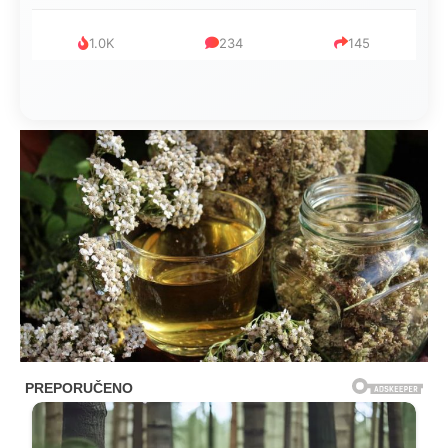
1.0K
234
145