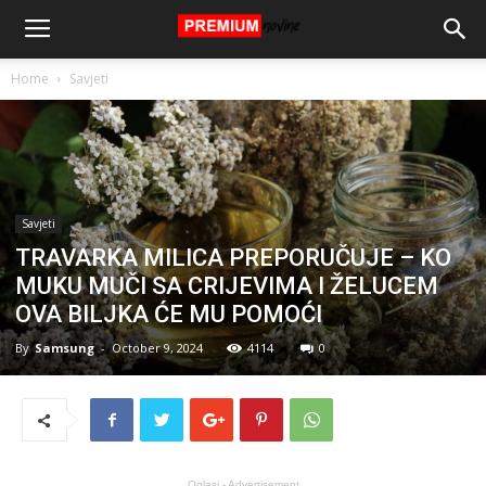
Home
Savjeti
Savjeti
TRAVARKA MILICA PREPORUČUJE – KO
MUKU MUČI SA CRIJEVIMA I ŽELUCEM
OVA BILJKA ĆE MU POMOĆI
By
Samsung
-
October 9, 2024
4114
0
Oglasi - Advertisement