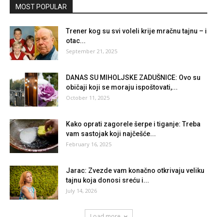
MOST POPULAR
Trener kog su svi voleli krije mračnu tajnu – i
otac...
September 21, 2025
DANAS SU MIHOLJSKE ZADUŠNICE: Ovo su
običaji koji se moraju ispoštovati,...
October 11, 2025
Kako oprati zagorele šerpe i tiganje: Treba
vam sastojak koji najčešće...
February 16, 2025
Jarac: Zvezde vam konačno otkrivaju veliku
tajnu koja donosi sreću i...
July 14, 2026
Load more