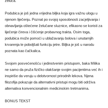
želuca.
Podubica je još jedna vrijedna biljka koja igra važnu ulogu u
njenom liječenju. Poznat po svojoj sposobnosti zacjeljivanja i
obnavljanja oštećene želučane sluznice, efikasno se koristi za
liječenje čireva i čišćenje probavnog trakta. Osim toga,
podubica može pomoći u ublažavanju bolova i unutarnjih
krvarenja te poboljšati funkciju jetre. Biljka je još u narodu
poznata kao čačkalica.
Svojom posvećenošću i jedinstvenim pristupom, baka Milika
ne samo da pruža fizičko olakšanje svojim pacijentima već ih i
inspiriše da veruju u delotvornost prirodnih lekova. Njena
filozofija pokazuje da alternativni pristupi mogu biti održiva
alternativa konvencionalnim medicinskim tretmanima.
BONUS TEKST