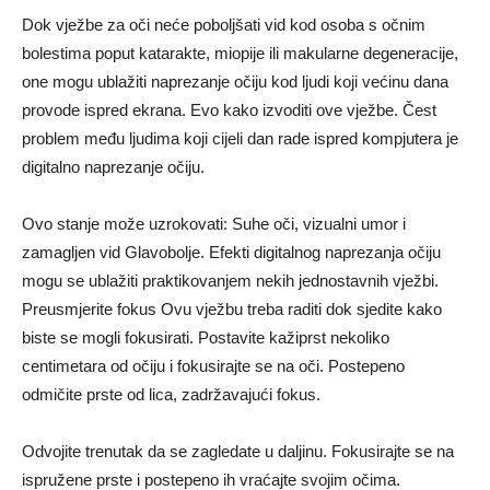
Dok vježbe za oči neće poboljšati vid kod osoba s očnim
bolestima poput katarakte, miopije ili makularne degeneracije,
one mogu ublažiti naprezanje očiju kod ljudi koji većinu dana
provode ispred ekrana. Evo kako izvoditi ove vježbe. Čest
problem među ljudima koji cijeli dan rade ispred kompjutera je
digitalno naprezanje očiju.
Ovo stanje može uzrokovati: Suhe oči, vizualni umor i
zamagljen vid Glavobolje. Efekti digitalnog naprezanja očiju
mogu se ublažiti praktikovanjem nekih jednostavnih vježbi.
Preusmjerite fokus Ovu vježbu treba raditi dok sjedite kako
biste se mogli fokusirati. Postavite kažiprst nekoliko
centimetara od očiju i fokusirajte se na oči. Postepeno
odmičite prste od lica, zadržavajući fokus.
Odvojite trenutak da se zagledate u daljinu. Fokusirajte se na
ispružene prste i postepeno ih vraćajte svojim očima.