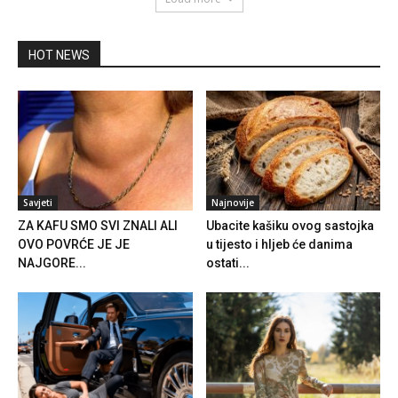
HOT NEWS
Savjeti
Najnovije
ZA KAFU SMO SVI ZNALI ALI
Ubacite kašiku ovog sastojka
OVO POVRĆE JE JE
u tijesto i hljeb će danima
NAJGORE...
ostati...