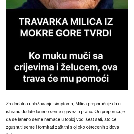
Za dodatno ublažavanje simptoma, Milica preporučuje da u
ishranu dodate laneno seme i gavez u prahu. On preporučuje
da se laneno seme namače u toploj vodi šest sati, što će
zgusnuti seme i formirati zaštitni sloj oko oštećenih zidova