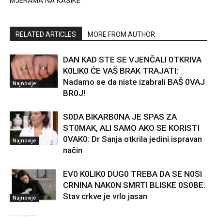
MJERAMA NA KAŠIKE
RELATED ARTICLES
MORE FROM AUTHOR
DAN KAD STE SE VJENČALI 0TKRIVA
K0LIK0 ĆE VAŠ BRAK TRAJATI:
Nadamo se da niste izabrali BAŠ 0VAJ
Najnovije
BR0J!
S0DA BIKARB0NA JE SPAS ZA
ST0MAK, ALI SAMO AKO SE KORISTI
0VAK0: Dr Sanja otkrila jedini ispravan
Najnovije
način
EV0 K0LIK0 DUG0 TREBA DA SE N0SI
CRNINA NAK0N SMRTI BLISKE 0S0BE:
Stav crkve je vrlo jasan
Najnovije