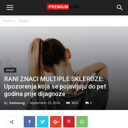
Home
Savjeti
Savjeti
RANI ZNACI MULTIPLE SKLEROZE:
Upozorenja koja se pojavljuju do pet
godina prije dijagnoze
By
Samsung
-
September 25, 2024
5832
0