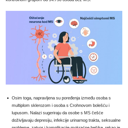
Osim toga, napravljena su poređenja između osoba s
multiplom sklerozom i osoba s Crohnovom bolešću i
lupusom. Nalazi sugeriraju da osobe s MS češće
doživljavaju depresiju, infekcije urinarnog trakta, seksualne
probleme, zatvor i komplikacije mokraćne bešike, rekao je