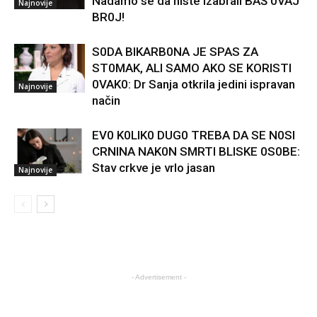
Nadamo se da niste izabrali BAŠ 0VAJ
Najnovije
BR0J!
S0DA BIKARB0NA JE SPAS ZA
ST0MAK, ALI SAMO AKO SE KORISTI
0VAK0: Dr Sanja otkrila jedini ispravan
Najnovije
način
EV0 K0LIK0 DUG0 TREBA DA SE N0SI
CRNINA NAK0N SMRTI BLISKE 0S0BE:
Stav crkve je vrlo jasan
Najnovije
- Advertisement -