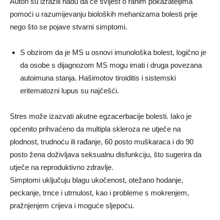
Autori su izrazili nadu da će svijest o ranim pokazateljima
pomoći u razumijevanju bioloških mehanizama bolesti prije
nego što se pojave stvarni simptomi.
S obzirom da je MS u osnovi imunološka bolest, logično je
da osobe s dijagnozom MS mogu imati i druga povezana
autoimuna stanja. Hašimotov tiroiditis i sistemski
eritematozni lupus su najčešći.
Stres može izazvati akutne egzacerbacije bolesti. Iako je
općenito prihvaćeno da multipla skleroza ne utječe na
plodnost, trudnoću ili rađanje, 60 posto muškaraca i do 90
posto žena doživljava seksualnu disfunkciju, što sugerira da
utječe na reproduktivno zdravlje.
Simptomi uključuju blagu ukočenost, otežano hodanje,
peckanje, trnce i utrnulost, kao i probleme s mokrenjem,
pražnjenjem crijeva i moguće sljepoću.