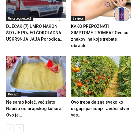
Uncategorized
Savjeti
DJEČAK (7) UMRO NAKON
KAKO PREPOZNATI
ŠTO JE POJEO ČOKOLADNA
SIMPTOME TROMBA? Ovo su
USKRŠNJA JAJA Porodica...
znakovi na koje trebate
obratiti...
Recepti
Ne samo kolač, već zlato!
Ovo treba da zna svako ko
Naučio od arapskog kuhara!
uzgaja paradajz: Jedna stvar
Ovo je...
vas...