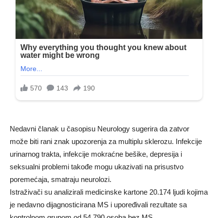
Nedavni članak u časopisu Neurology sugerira da zatvor
može biti rani znak upozorenja za multiplu sklerozu. Infekcije
urinarnog trakta, infekcije mokraćne bešike, depresija i
seksualni problemi takođe mogu ukazivati ​​na prisustvo
poremećaja, smatraju neurolozi.
Istraživači su analizirali medicinske kartone 20.174 ljudi kojima
je nedavno dijagnosticirana MS i upoređivali rezultate sa
kontrolnom grupom od 54.790 osoba bez MS.