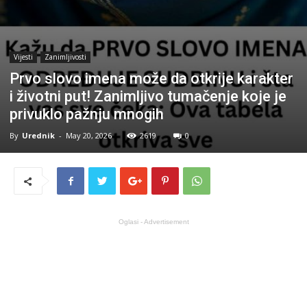
Vijesti
Zanimljivosti
Prvo slovo imena može da otkrije karakter
i životni put! Zanimljivo tumačenje koje je
privuklo pažnju mnogih
By
Urednik
-
May 20, 2026
2619
0
Oglasi - Advertisement