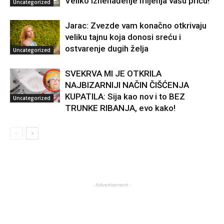
Veliko iznenađenje mijenja vašu priču!
Uncategorized
Jarac: Zvezde vam konačno otkrivaju
veliku tajnu koja donosi sreću i
ostvarenje dugih želja
Uncategorized
SVEKRVA MI JE OTKRILA
NAJBIZARNIJI NAČIN ČIŠĆENJA
KUPATILA: Sija kao nov i to BEZ
Uncategorized
TRUNKE RIBANJA, evo kako!
- Advertisement -