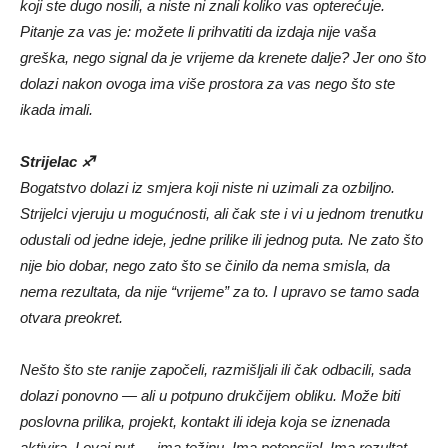
koji ste dugo nosili, a niste ni znali koliko vas opterećuje.
Pitanje za vas je: možete li prihvatiti da izdaja nije vaša
greška, nego signal da je vrijeme da krenete dalje? Jer ono što
dolazi nakon ovoga ima više prostora za vas nego što ste
ikada imali.
Strijelac ♐
Bogatstvo dolazi iz smjera koji niste ni uzimali za ozbiljno.
Strijelci vjeruju u mogućnosti, ali čak ste i vi u jednom trenutku
odustali od jedne ideje, jedne prilike ili jednog puta. Ne zato što
nije bio dobar, nego zato što se činilo da nema smisla, da
nema rezultata, da nije “vrijeme” za to. I upravo se tamo sada
otvara preokret.
Nešto što ste ranije započeli, razmišljali ili čak odbacili, sada
dolazi ponovno — ali u potpuno drukčijem obliku. Može biti
poslovna prilika, projekt, kontakt ili ideja koja se iznenada
aktivira. I ovaj put — ima težinu. Ima potencijal. Ima rezultat.