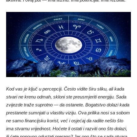
Kod vas je ključ u percepciji. Često vidite širu sliku, ali kada
stvari ne krenu odmah, skloni ste preusmjeriti energiju. Sada
zvijezde traže suprotno — da ostanete. Bogatstvo dolazi kada
prestanete sumnjati u vlastitu viziju. Ova prilika nosi sa sobom
ne samo financijsku korist, već i osjećaj da radite nešto što
ima stvarnu vrijednost. Hoćete li ostati i razviti ono što dolazi,
ili ćete ponovno odustati prerano? Jer ono što se sada otvara