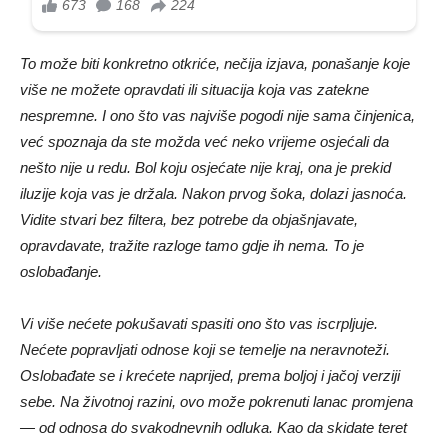
To može biti konkretno otkriće, nečija izjava, ponašanje koje
više ne možete opravdati ili situacija koja vas zatekne
nespremne. I ono što vas najviše pogodi nije sama činjenica,
već spoznaja da ste možda već neko vrijeme osjećali da
nešto nije u redu. Bol koju osjećate nije kraj, ona je prekid
iluzije koja vas je držala. Nakon prvog šoka, dolazi jasnoća.
Vidite stvari bez filtera, bez potrebe da objašnjavate,
opravdavate, tražite razloge tamo gdje ih nema. To je
oslobađanje.
Vi više nećete pokušavati spasiti ono što vas iscrpljuje.
Nećete popravljati odnose koji se temelje na neravnoteži.
Oslobađate se i krećete naprijed, prema boljoj i jačoj verziji
sebe. Na životnoj razini, ovo može pokrenuti lanac promjena
— od odnosa do svakodnevnih odluka. Kao da skidate teret