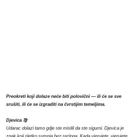
Preokreti koji dolaze neće biti polovični — ili će se sve
srušiti, ili će se izgraditi na čvrstijim temeljima.
Djevica ♍
Udarac dolazi tamo gdje ste mislili da ste sigurni. Djevica je
znak koji rijetko sumnja bez razloga. Kada vjerujete, vjerujete