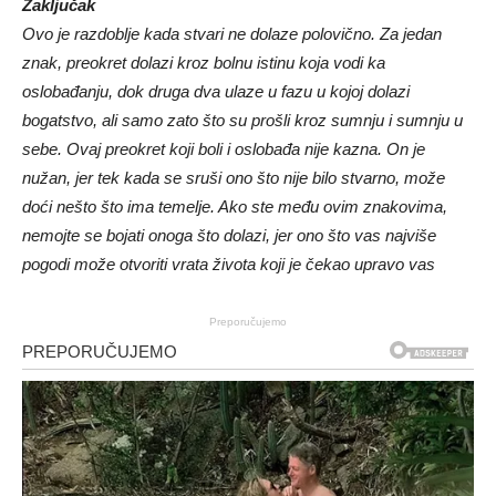
Zaključak
Ovo je razdoblje kada stvari ne dolaze polovično. Za jedan
znak, preokret dolazi kroz bolnu istinu koja vodi ka
oslobađanju, dok druga dva ulaze u fazu u kojoj dolazi
bogatstvo, ali samo zato što su prošli kroz sumnju i sumnju u
sebe. Ovaj preokret koji boli i oslobađa nije kazna. On je
nužan, jer tek kada se sruši ono što nije bilo stvarno, može
doći nešto što ima temelje. Ako ste među ovim znakovima,
nemojte se bojati onoga što dolazi, jer ono što vas najviše
pogodi može otvoriti vrata života koji je čekao upravo vas
Preporučujemo