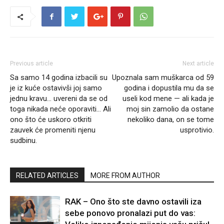
Previous article
Next article
Sa samo 14 godina izbacili su
Upoznala sam muškarca od 59
je iz kuće ostavivši joj samo
godina i dopustila mu da se
jednu kravu… uvereni da se od
useli kod mene — ali kada je
toga nikada neće oporaviti… Ali
moj sin zamolio da ostane
ono što će uskoro otkriti
nekoliko dana, on se tome
zauvek će promeniti njenu
usprotivio.
sudbinu.
RELATED ARTICLES
MORE FROM AUTHOR
RAK – Ono što ste davno ostavili iza
sebe ponovo pronalazi put do vas: