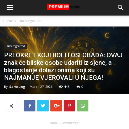
Home
Uncategorized
Uncategorized
PREOKRET KOJI BOLI I OSLOBAĐA: OVAJ
znak će bliske osobe udariti iz sjene, a
blagostanje dolazi onima koji su
NAJMANJE VJEROVALI U NJEGA!
By
Samsung
-
March 27, 2026
445
0
Oglasi - Advertisement