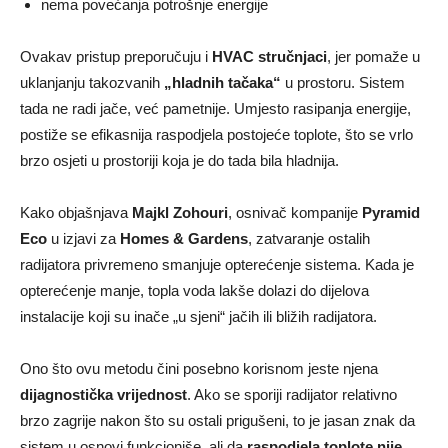
nema povećanja potrošnje energije
Ovakav pristup preporučuju i
HVAC stručnjaci
, jer pomaže u
uklanjanju takozvanih
„hladnih tačaka“
u prostoru. Sistem
tada ne radi jače, već pametnije. Umjesto rasipanja energije,
postiže se efikasnija raspodjela postojeće toplote, što se vrlo
brzo osjeti u prostoriji koja je do tada bila hladnija.
Kako objašnjava
Majkl Zohouri
, osnivač kompanije
Pyramid
Eco
u izjavi za
Homes & Gardens
, zatvaranje ostalih
radijatora privremeno smanjuje opterećenje sistema. Kada je
opterećenje manje, topla voda lakše dolazi do dijelova
instalacije koji su inače „u sjeni“ jačih ili bližih radijatora.
Ono što ovu metodu čini posebno korisnom jeste njena
dijagnostička vrijednost
. Ako se sporiji radijator relativno
brzo zagrije nakon što su ostali prigušeni, to je jasan znak da
sistem u osnovi funkcioniše, ali da
raspodjela toplote nije