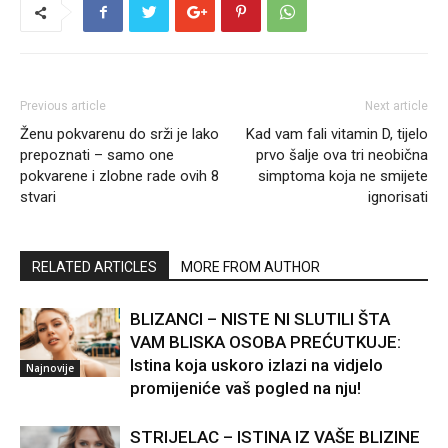
Previous article
Next article
Ženu pokvarenu do srži je lako
Kad vam fali vitamin D, tijelo
prepoznati – samo one
prvo šalje ova tri neobična
pokvarene i zlobne rade ovih 8
simptoma koja ne smijete
stvari
ignorisati
RELATED ARTICLES
MORE FROM AUTHOR
BLIZANCI – NISTE NI SLUTILI ŠTA
VAM BLISKA OSOBA PREĆUTKUJE:
Istina koja uskoro izlazi na vidjelo
Najnovije
promijeniće vaš pogled na nju!
STRIJELAC – ISTINA IZ VAŠE BLIZINE