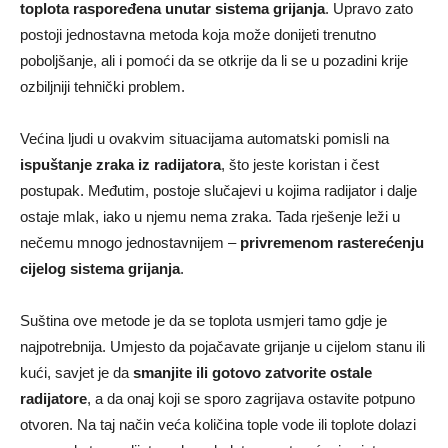
toplota raspoređena unutar sistema grijanja
. Upravo zato
postoji jednostavna metoda koja može donijeti trenutno
poboljšanje, ali i pomoći da se otkrije da li se u pozadini krije
ozbiljniji tehnički problem.
Većina ljudi u ovakvim situacijama automatski pomisli na
ispuštanje zraka iz radijatora
, što jeste koristan i čest
postupak. Međutim, postoje slučajevi u kojima radijator i dalje
ostaje mlak, iako u njemu nema zraka. Tada rješenje leži u
nečemu mnogo jednostavnijem –
privremenom rasterećenju
cijelog sistema grijanja
.
Suština ove metode je da se toplota usmjeri tamo gdje je
najpotrebnija. Umjesto da pojačavate grijanje u cijelom stanu ili
kući, savjet je da
smanjite ili gotovo zatvorite ostale
radijatore
, a da onaj koji se sporo zagrijava ostavite potpuno
otvoren. Na taj način veća količina tople vode ili toplote dolazi