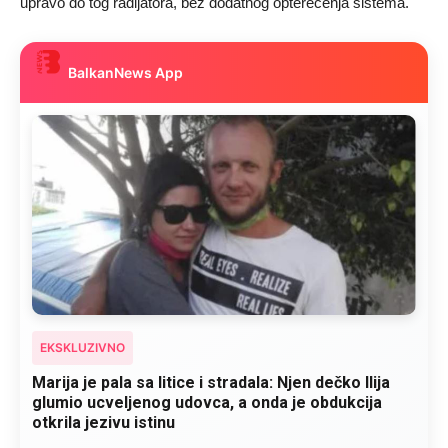
upravo do tog radijatora, bez dodatnog opterećenja sistema.
BalkanNews App
EKSKLUZIVNO
Kad se Marin suprug razbolio ona ga kupala,
pelene mu mijenjala: Jedno jutro je poslao po
čokoladu..