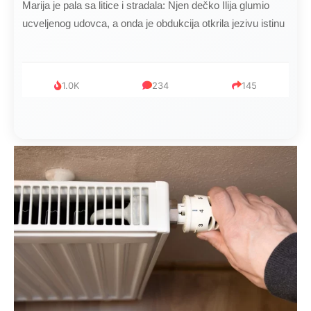
Kad se Marin suprug razbolio ona ga kupala, pelene mu
mijenjala: Jedno jutro je poslao po čokoladu..
999
321
234