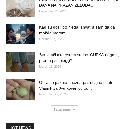
DANA NA PRAZAN ŽELUDAC
December 11, 2024
Kad su došli po njega, shvatila sam da ga
možda moram...
October 22, 2025
Šta znači ako osoba stalno ‘CUPKA’ nogom,
prema psihologiji?
March 16, 2026
Obratite pažnju, možda je slučajno imate:
Vlasnik za 0vu kovanicu od...
November 25, 2025
Load more
HOT NEWS