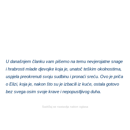
U današnjem članku vam pišemo na temu nevjerojatne snage
i hrabrosti mlade djevojke koja je, unatoč teškim okolnostima,
uspjela preokrenuti svoju sudbinu i pronaći sreću. Ovo je priča
o Elizi, koja je, nakon što su je izbacili iz kuće, ostala gotovo
bez svega osim svoje krave i nepopustljivog duha.
Sadržaj se nastavlja nakon oglasa