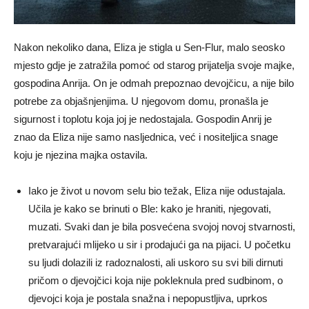
Nakon nekoliko dana, Eliza je stigla u Sen-Flur, malo seosko
mjesto gdje je zatražila pomoć od starog prijatelja svoje majke,
gospodina Anrija. On je odmah prepoznao devojčicu, a nije bilo
potrebe za objašnjenjima. U njegovom domu, pronašla je
sigurnost i toplotu koja joj je nedostajala. Gospodin Anrij je
znao da Eliza nije samo nasljednica, već i nositeljica snage
koju je njezina majka ostavila.
Iako je život u novom selu bio težak, Eliza nije odustajala.
Učila je kako se brinuti o Ble: kako je hraniti, njegovati,
muzati. Svaki dan je bila posvećena svojoj novoj stvarnosti,
pretvarajući mlijeko u sir i prodajući ga na pijaci. U početku
su ljudi dolazili iz radoznalosti, ali uskoro su svi bili dirnuti
pričom o djevojčici koja nije pokleknula pred sudbinom, o
djevojci koja je postala snažna i nepopustljiva, uprkos