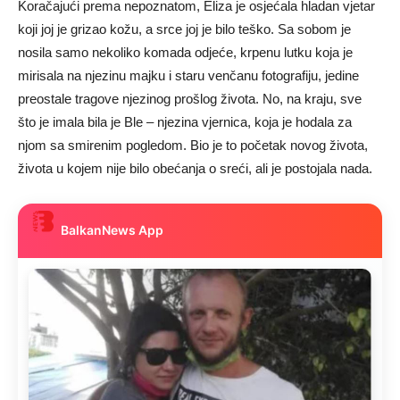
Koračajući prema nepoznatom, Eliza je osjećala hladan vjetar
koji joj je grizao kožu, a srce joj je bilo teško. Sa sobom je
nosila samo nekoliko komada odjeće, krpenu lutku koja je
mirisala na njezinu majku i staru venčanu fotografiju, jedine
preostale tragove njezinog prošlog života. No, na kraju, sve
što je imala bila je Ble – njezina vjernica, koja je hodala za
njom sa smirenim pogledom. Bio je to početak novog života,
života u kojem nije bilo obećanja o sreći, ali je postojala nada.
BalkanNews App