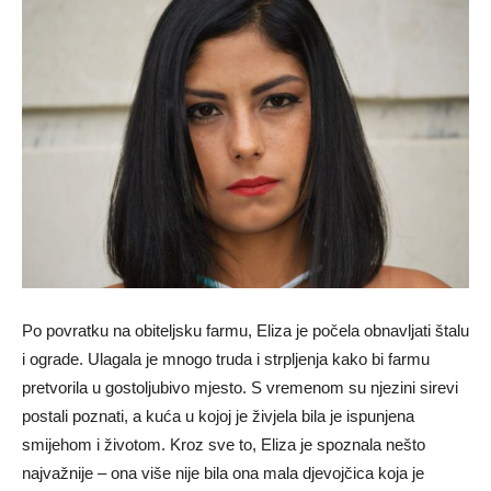
Po povratku na obiteljsku farmu, Eliza je počela obnavljati štalu
i ograde. Ulagala je mnogo truda i strpljenja kako bi farmu
pretvorila u gostoljubivo mjesto. S vremenom su njezini sirevi
postali poznati, a kuća u kojoj je živjela bila je ispunjena
smijehom i životom. Kroz sve to, Eliza je spoznala nešto
najvažnije – ona više nije bila ona mala djevojčica koja je