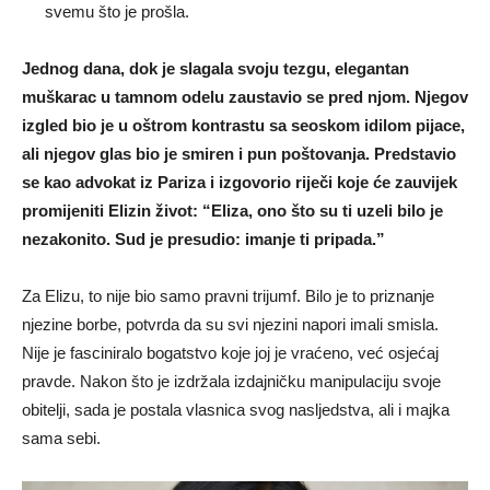
svemu što je prošla.
Jednog dana, dok je slagala svoju tezgu, elegantan
muškarac u tamnom odelu zaustavio se pred njom. Njegov
izgled bio je u oštrom kontrastu sa seoskom idilom pijace,
ali njegov glas bio je smiren i pun poštovanja. Predstavio
se kao advokat iz Pariza i izgovorio riječi koje će zauvijek
promijeniti Elizin život: “Eliza, ono što su ti uzeli bilo je
nezakonito. Sud je presudio: imanje ti pripada.”
Za Elizu, to nije bio samo pravni trijumf. Bilo je to priznanje
njezine borbe, potvrda da su svi njezini napori imali smisla.
Nije je fasciniralo bogatstvo koje joj je vraćeno, već osjećaj
pravde. Nakon što je izdržala izdajničku manipulaciju svoje
obitelji, sada je postala vlasnica svog nasljedstva, ali i majka
sama sebi.