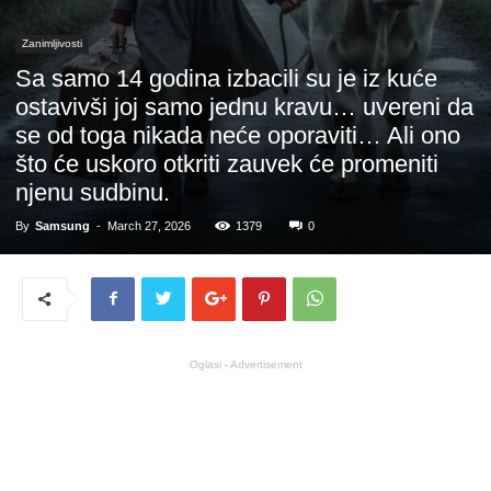
Zanimljivosti
Sa samo 14 godina izbacili su je iz kuće
ostavivši joj samo jednu kravu… uvereni da
se od toga nikada neće oporaviti… Ali ono
što će uskoro otkriti zauvek će promeniti
njenu sudbinu.
By
Samsung
-
March 27, 2026
1379
0
Oglasi - Advertisement