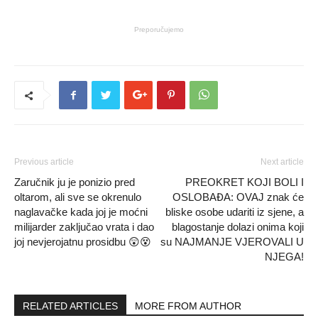
Preporučujemo
Previous article
Next article
Zaručnik ju je ponizio pred
PREOKRET KOJI BOLI I
oltarom, ali sve se okrenulo
OSLOBAĐA: OVAJ znak će
naglavačke kada joj je moćni
bliske osobe udariti iz sjene, a
milijarder zaključao vrata i dao
blagostanje dolazi onima koji
joj nevjerojatnu prosidbu 😲😵
su NAJMANJE VJEROVALI U
NJEGA!
RELATED ARTICLES
MORE FROM AUTHOR