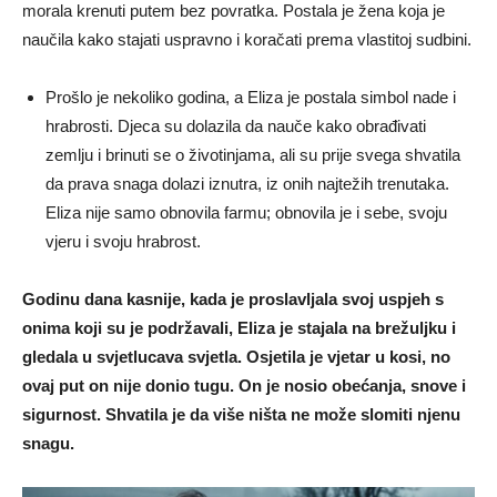
morala krenuti putem bez povratka. Postala je žena koja je
naučila kako stajati uspravno i koračati prema vlastitoj sudbini.
Prošlo je nekoliko godina, a Eliza je postala simbol nade i
hrabrosti. Djeca su dolazila da nauče kako obrađivati
zemlju i brinuti se o životinjama, ali su prije svega shvatila
da prava snaga dolazi iznutra, iz onih najtežih trenutaka.
Eliza nije samo obnovila farmu; obnovila je i sebe, svoju
vjeru i svoju hrabrost.
Godinu dana kasnije, kada je proslavljala svoj uspjeh s
onima koji su je podržavali, Eliza je stajala na brežuljku i
gledala u svjetlucava svjetla. Osjetila je vjetar u kosi, no
ovaj put on nije donio tugu. On je nosio obećanja, snove i
sigurnost. Shvatila je da više ništa ne može slomiti njenu
snagu.