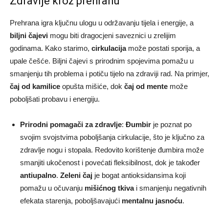
Zdravlje kroz prehranu
Prehrana igra ključnu ulogu u održavanju tijela i energije, a
biljni čajevi
mogu biti dragocjeni saveznici u zrelijim
godinama. Kako starimo,
cirkulacija
može postati sporija, a
upale češće. Biljni čajevi s prirodnim spojevima pomažu u
smanjenju tih problema i potiču tijelo na zdraviji rad. Na primjer,
čaj od kamilice
opušta mišiće, dok
čaj od mente
može
poboljšati probavu i energiju.
Prirodni pomagači za zdravlje
:
Đumbir
je poznat po
svojim svojstvima poboljšanja cirkulacije, što je ključno za
zdravlje nogu i stopala. Redovito korištenje đumbira može
smanjiti ukočenost i povećati fleksibilnost, dok je također
antiupalno
.
Zeleni čaj
je bogat antioksidansima koji
pomažu u očuvanju
mišićnog tkiva
i smanjenju negativnih
efekata starenja, poboljšavajući
mentalnu jasnoću
.