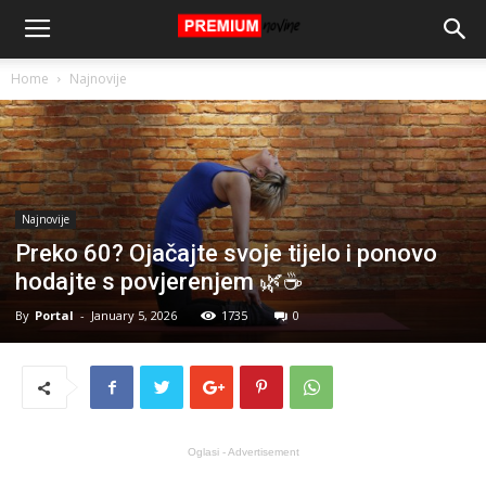
Home
Najnovije
Najnovije
Preko 60? Ojačajte svoje tijelo i ponovo
hodajte s povjerenjem 🌿☕
By
Portal
-
January 5, 2026
1735
0
Oglasi - Advertisement