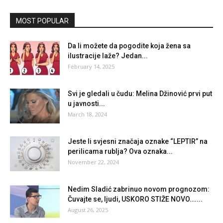
MOST POPULAR
Da li možete da pogodite koja žena sa
ilustracije laže? Jedan...
February 14, 2025
Svi je gledali u čudu: Melina Džinović prvi put
u javnosti...
March 18, 2024
Jeste li svjesni značaja oznake “LEPTIR” na
perilicama rublja? Ova oznaka...
November 22, 2024
Nedim Sladić zabrinuo novom prognozom:
Čuvajte se, ljudi, USKORO STIŽE NOVO…....
August 26, 2025