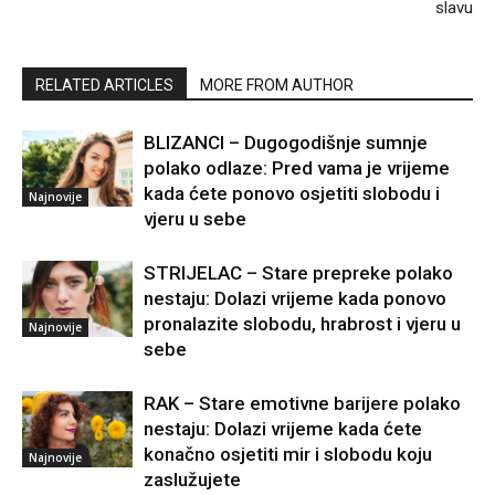
slavu
RELATED ARTICLES
MORE FROM AUTHOR
BLIZANCI – Dugogodišnje sumnje
polako odlaze: Pred vama je vrijeme
kada ćete ponovo osjetiti slobodu i
Najnovije
vjeru u sebe
STRIJELAC – Stare prepreke polako
nestaju: Dolazi vrijeme kada ponovo
pronalazite slobodu, hrabrost i vjeru u
Najnovije
sebe
RAK – Stare emotivne barijere polako
nestaju: Dolazi vrijeme kada ćete
konačno osjetiti mir i slobodu koju
Najnovije
zaslužujete