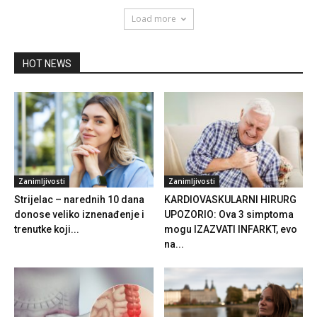
Load more
HOT NEWS
Zanimljivosti
Zanimljivosti
Strijelac – narednih 10 dana
KARDIOVASKULARNI HIRURG
donose veliko iznenađenje i
UPOZORIO: Ova 3 simptoma
trenutke koji...
mogu IZAZVATI INFARKT, evo
na...