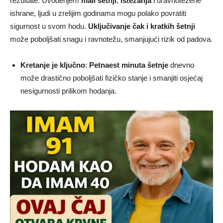
rezultate. Uvođenjem
mali šetnji
,
istezanja
i uravnotežene
ishrane, ljudi u zrelijim godinama mogu polako povratiti
sigurnost u svom hodu.
Uključivanje čak i kratkih šetnji
može poboljšati snagu i ravnotežu, smanjujući rizik od padova.
Kretanje je ključno
:
Petnaest minuta šetnje
dnevno
može drastično poboljšati fizičko stanje i smanjiti osjećaj
nesigurnosti prilikom hodanja.