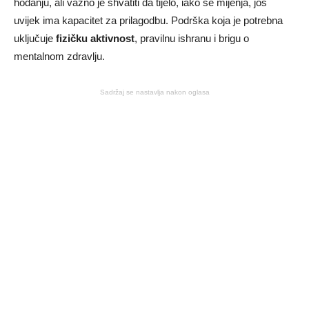
hodanju, ali važno je shvatiti da tijelo, iako se mijenja, još
uvijek ima kapacitet za prilagodbu. Podrška koja je potrebna
uključuje
fizičku aktivnost
, pravilnu ishranu i brigu o
mentalnom zdravlju.
Sadržaj se nastavlja nakon oglasa