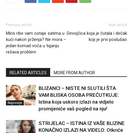
Previous article
Next article
Miris ribe vam ostaje satima u
Devojčica koja je ćutala i dečak
kući nakon prženja? Ne mora –
koji je prvi poslušao
jedan komad voća u tiganju
rešava problem
RELATED ARTICLES
MORE FROM AUTHOR
BLIZANCI – NISTE NI SLUTILI ŠTA
VAM BLISKA OSOBA PREĆUTKUJE:
Istina koja uskoro izlazi na vidjelo
Najnovije
promijeniće vaš pogled na nju!
STRIJELAC – ISTINA IZ VAŠE BLIZINE
KONAČNO IZLAZI NA VIDELO: Otkriće