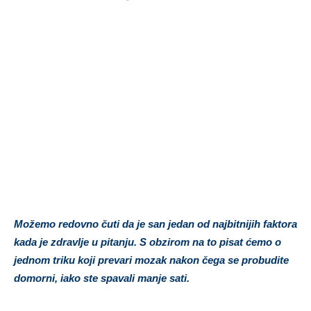
Možemo redovno čuti da je san jedan od najbitnijih faktora
kada je zdravlje u pitanju. S obzirom na to pisat ćemo o
jednom triku koji prevari mozak nakon čega se probudite
domorni, iako ste spavali manje sati.