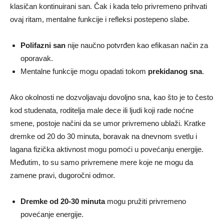
klasičan kontinuirani san. Čak i kada telo privremeno prihvati
ovaj ritam, mentalne funkcije i refleksi postepeno slabe.
Polifazni san
nije naučno potvrđen kao efikasan način za
oporavak.
Mentalne funkcije mogu opadati tokom
prekidanog sna
.
Ako okolnosti ne dozvoljavaju dovoljno sna, kao što je to često
kod studenata, roditelja male dece ili ljudi koji rade noćne
smene, postoje načini da se umor privremeno ublaži. Kratke
dremke od 20 do 30 minuta, boravak na dnevnom svetlu i
lagana fizička aktivnost mogu pomoći u povećanju energije.
Međutim, to su samo privremene mere koje ne mogu da
zamene pravi, dugoročni odmor.
Dremke od 20-30 minuta
mogu pružiti privremeno
povećanje energije.