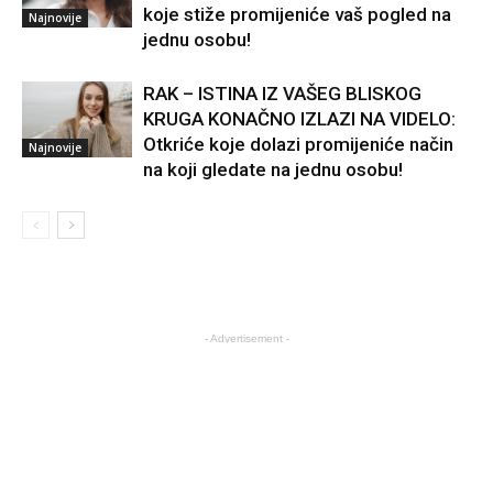
koje stiže promijeniće vaš pogled na
Najnovije
jednu osobu!
RAK – ISTINA IZ VAŠEG BLISKOG
KRUGA KONAČNO IZLAZI NA VIDELO:
Otkriće koje dolazi promijeniće način
Najnovije
na koji gledate na jednu osobu!
- Advertisement -