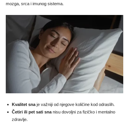
mozga, srca i imunog sistema.
Kvalitet sna
je važniji od njegove količine kod odraslih.
Četiri ili pet sati sna
nisu dovoljni za fizičko i mentalno
zdravlje.