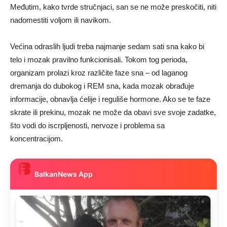
Međutim, kako tvrde stručnjaci, san se ne može preskočiti, niti
nadomestiti voljom ili navikom.
Većina odraslih ljudi treba najmanje sedam sati sna kako bi
telo i mozak pravilno funkcionisali. Tokom tog perioda,
organizam prolazi kroz različite faze sna – od laganog
dremanja do dubokog i REM sna, kada mozak obrađuje
informacije, obnavlja ćelije i reguliše hormone. Ako se te faze
skrate ili prekinu, mozak ne može da obavi sve svoje zadatke,
što vodi do iscrpljenosti, nervoze i problema sa
koncentracijom.
BalkanNews App