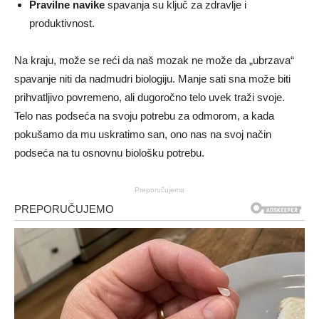
Pravilne navike
spavanja su ključ za zdravlje i
produktivnost.
Na kraju, može se reći da naš mozak ne može da „ubrzava“
spavanje niti da nadmudri biologiju. Manje sati sna može biti
prihvatljivo povremeno, ali dugoročno telo uvek traži svoje.
Telo nas podseća na svoju potrebu za odmorom, a kada
pokušamo da mu uskratimo san, ono nas na svoj način
podseća na tu osnovnu biološku potrebu.
Preporučujemo