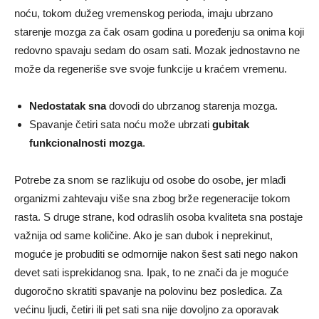
noću, tokom dužeg vremenskog perioda, imaju ubrzano
starenje mozga za čak osam godina u poređenju sa onima koji
redovno spavaju sedam do osam sati. Mozak jednostavno ne
može da regeneriše sve svoje funkcije u kraćem vremenu.
Nedostatak sna
dovodi do ubrzanog starenja mozga.
Spavanje četiri sata noću može ubrzati
gubitak
funkcionalnosti mozga
.
Potrebe za snom se razlikuju od osobe do osobe, jer mlađi
organizmi zahtevaju više sna zbog brže regeneracije tokom
rasta. S druge strane, kod odraslih osoba kvaliteta sna postaje
važnija od same količine. Ako je san dubok i neprekinut,
moguće je probuditi se odmornije nakon šest sati nego nakon
devet sati isprekidanog sna. Ipak, to ne znači da je moguće
dugoročno skratiti spavanje na polovinu bez posledica. Za
većinu ljudi, četiri ili pet sati sna nije dovoljno za oporavak