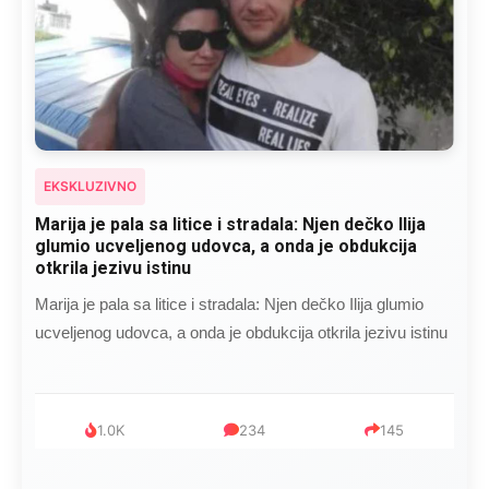
EKSKLUZIVNO
Kad se Marin suprug razbolio ona ga kupala,
pelene mu mijenjala: Jedno jutro je poslao po
čokoladu..
Kad se Marin suprug razbolio ona ga kupala, pelene mu
mijenjala: Jedno jutro je poslao po čokoladu..
999
321
234