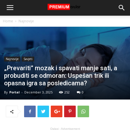
Home
Najnovije
Najnovije
Savjeti
„Prevariti” mozak i spavati manje sati, a
probuditi se odmoran: Uspešan trik ili
opasna igra sa posledicama?
By
Portal
-
December 3, 2025
252
0
Oglasi - Advertisement