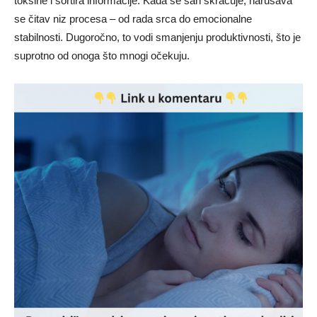
toksine i sortira informacije. Kada se san skraćuje, narušava
se čitav niz procesa – od rada srca do emocionalne
stabilnosti. Dugoročno, to vodi smanjenju produktivnosti, što je
suprotno od onoga što mnogi očekuju.