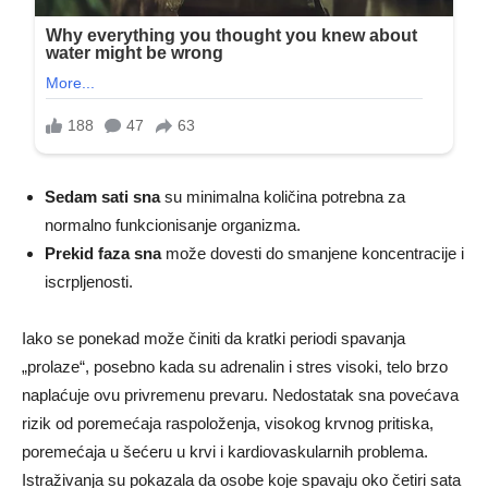
Sedam sati sna
su minimalna količina potrebna za
normalno funkcionisanje organizma.
Prekid faza sna
može dovesti do smanjene koncentracije i
iscrpljenosti.
Iako se ponekad može činiti da kratki periodi spavanja
„prolaze“, posebno kada su adrenalin i stres visoki, telo brzo
naplaćuje ovu privremenu prevaru. Nedostatak sna povećava
rizik od poremećaja raspoloženja, visokog krvnog pritiska,
poremećaja u šećeru u krvi i kardiovaskularnih problema.
Istraživanja su pokazala da osobe koje spavaju oko četiri sata