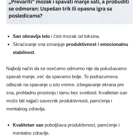
San obnavlja telo
i čisti mozak od toksina.
Skraćivanje sna smanjuje
produktivnost i emocionalnu
stabilnost
.
Najbolji način da se osećamo odmorno nije da pokušavamo
spavati manje, već da spavamo bolje. To podrazumeva
odlazak na spavanje u isto vreme, izbegavanje ekrana pre
sna, prohladnu prostoriju i tamu bez svetlosti. Kvalitetan san
može biti najjači saveznik produktivnosti, pamćenja i
mentalnog zdravlja.
Kvalitetan san
poboljšava produktivnost, pamćenje i
mentalno zdravlje.