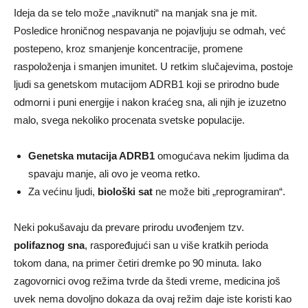
Ideja da se telo može „naviknuti“ na manjak sna je mit.
Posledice hroničnog nespavanja ne pojavljuju se odmah, već
postepeno, kroz smanjenje koncentracije, promene
raspoloženja i smanjen imunitet. U retkim slučajevima, postoje
ljudi sa genetskom mutacijom ADRB1 koji se prirodno bude
odmorni i puni energije i nakon kraćeg sna, ali njih je izuzetno
malo, svega nekoliko procenata svetske populacije.
Genetska mutacija ADRB1
omogućava nekim ljudima da
spavaju manje, ali ovo je veoma retko.
Za većinu ljudi,
biološki sat
ne može biti „reprogramiran“.
Neki pokušavaju da prevare prirodu uvođenjem tzv.
polifaznog sna
, raspoređujući san u više kratkih perioda
tokom dana, na primer četiri dremke po 90 minuta. Iako
zagovornici ovog režima tvrde da štedi vreme, medicina još
uvek nema dovoljno dokaza da ovaj režim daje iste koristi kao