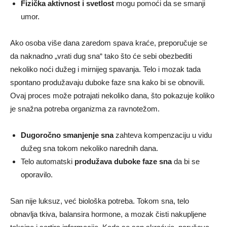
Fizička aktivnost i svetlost
mogu pomoći da se smanji
umor.
Ako osoba više dana zaredom spava kraće, preporučuje se
da naknadno „vrati dug sna“ tako što će sebi obezbediti
nekoliko noći dužeg i mirnijeg spavanja. Telo i mozak tada
spontano produžavaju duboke faze sna kako bi se obnovili.
Ovaj proces može potrajati nekoliko dana, što pokazuje koliko
je snažna potreba organizma za ravnotežom.
Dugoročno smanjenje sna
zahteva kompenzaciju u vidu
dužeg sna tokom nekoliko narednih dana.
Telo automatski
produžava duboke faze sna
da bi se
oporavilo.
San nije luksuz, već biološka potreba. Tokom sna, telo
obnavlja tkiva, balansira hormone, a mozak čisti nakupljene