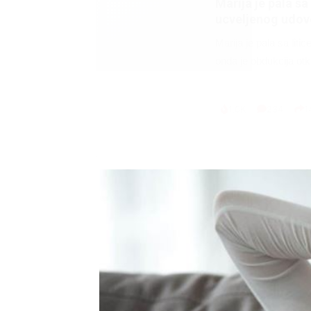
Marija je pala sa 
ucveljenog udovc
Marija je pala sa liti
onda je obdukcija otkr
1.0K
234
1