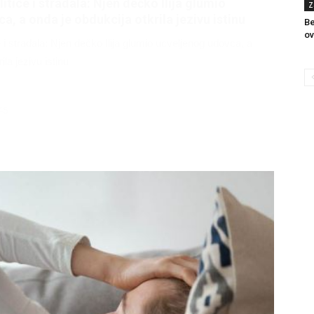
litice i stradala: Njen dečko Ilija glumio
Z
a, a onda je obdukcija otkrila jezivu istinu
Be
ov
ce i stradala: Njen dečko Ilija glumio ucveljenog udovca, a
ila jezivu istinu
45