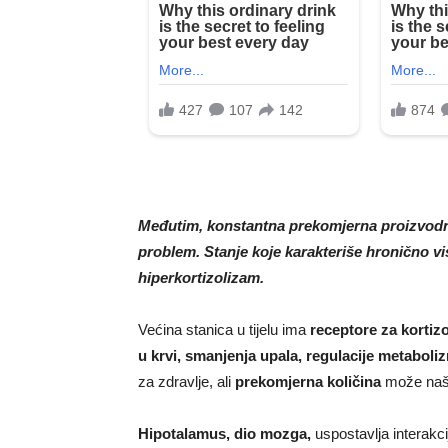
Međutim, konstantna prekomjerna proizvodnj
problem. Stanje koje karakteriše hronično vi
hiperkortizolizam.
Većina stanica u tijelu ima
receptore za kortizo
u krvi, smanjenja upala, regulacije metaboli
za zdravlje, ali
prekomjerna količina
može našte
Hipotalamus, dio mozga,
uspostavlja interakcij