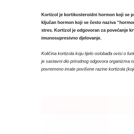
Kortizol je kortikosteroidni hormon koji se 
ključan hormon koji se često naziva “hormo
stres. Kortizol je odgovoran za povećanje krv
imunosupresivno djelovanje.
Količina kortizola koju tijelo oslobađa ovisi o fu
je sastavni dio prirodnog odgovora organizma na 
povremeno imate povišene razine kortizola (koje
BalkanNews App
EKSKLUZIVNO