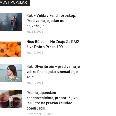
MOST POPULAR
Rak – Veliki vikend horoskop:
Pred vama je jedan od
najvažnijih...
July 31, 2026
Nisu B0lesni I Ne Znaju Za RAK!
Žive Dobro Preko 100...
July 19, 2024
Rak: Otvorite oči – pred vama je
veliko finansijsko iznenađenje
koje...
July 14, 2026
Prema japanskim
znanstvenicima, preporučljivo
je ujutro na prazan želudac
popiti četiri...
December 12, 2024