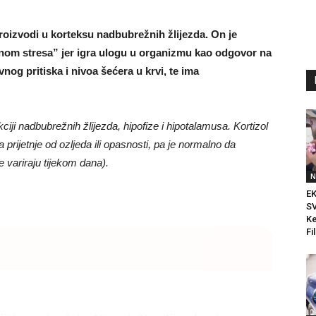
proizvodi u korteksu nadbubrežnih žlijezda. On je
nom stresa” jer igra ulogu u organizmu kao odgovor na
nog pritiska i nivoa šećera u krvi, te ima
nkciji nadbubrežnih žlijezda, hipofize i hipotalamusa. Kortizol
prijetnje od ozljeda ili opasnosti, pa je normalno da
 variraju tijekom dana).
N
E
SV
Ke
Fi