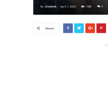
By
Urednik
-
April 1, 2024
1188
0
Share
Og