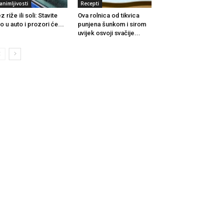
animljivosti
Recepti
z riže ili soli: Stavite
Ova rolnica od tikvica
o u auto i prozori će...
punjena šunkom i sirom
uvijek osvoji svačije...