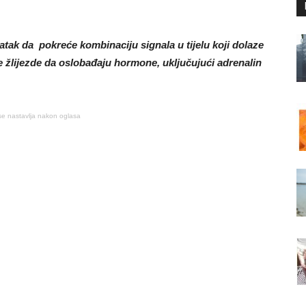
tak da pokreće kombinaciju signala u tijelu koji dolaze
 žlijezde da oslobađaju hormone, uključujući adrenalin
se nastavlja nakon oglasa