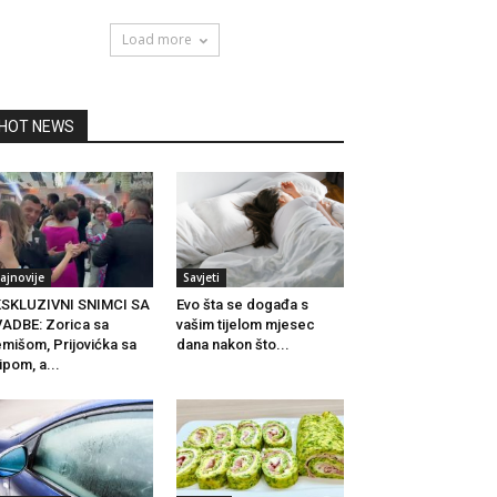
Load more
HOT NEWS
ajnovije
Savjeti
KSKLUZIVNI SNIMCI SA
Evo šta se događa s
ADBE: Zorica sa
vašim tijelom mjesec
mišom, Prijovićka sa
dana nakon što...
lipom, a...