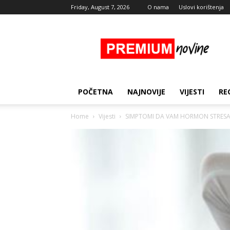
Friday, August 7, 2026
O nama
Uslovi korištenja
Premium
Novine
POČETNA
NAJNOVIJE
VIJESTI
RE
Home
Vijesti
SIMPTOMI DA VAM HORMON STRESA 