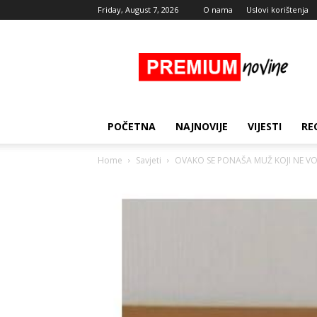
Friday, August 7, 2026
O nama
Uslovi korištenja
Premium
Novine
POČETNA
NAJNOVIJE
VIJESTI
RE
Home
Savjeti
OVAKO SE PONAŠA MUŽ KOJI NE VO