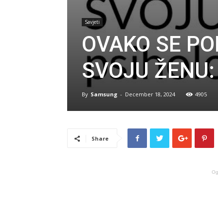
Savjeti
OVAKO SE PO
SVOJU ŽENU:
By
Samsung
-
December 18, 2024
4905
Share
Og