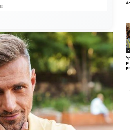
do
45
Z
Vj
pr
po