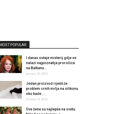
MOST POPULAR
I danas ostaje misterij gdje se
nalazi najpoznatija proročica
na Balkanu...
January 30, 2025
Jedan proizvod riješit će
problem crnih mrlja na silikonu
oko kade...
October 8, 2025
Ove žene su najlepše na svetu: