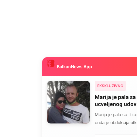
BalkanNews App
EKSKLUZIVNO
Marija je pala sa 
ucveljenog udovc
Marija je pala sa liti
onda je obdukcija otkr