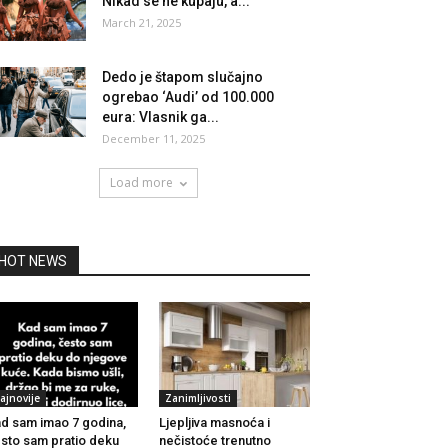
Nikad se ne kupaju, a...
March 21, 2025
Dedo je štapom slučajno
ogrebao ‘Audi’ od 100.000
eura: Vlasnik ga...
December 11, 2025
Load more
HOT NEWS
ajnovije
Zanimljivosti
d sam imao 7 godina,
Ljepljiva masnoća i
sto sam pratio deku
nečistoće trenutno