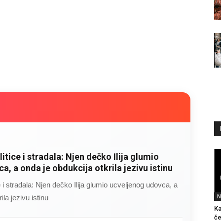
litice i stradala: Njen dečko Ilija glumio
a, a onda je obdukcija otkrila jezivu istinu
ce i stradala: Njen dečko Ilija glumio ucveljenog udovca, a
N
ila jezivu istinu
Ka
če