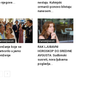
 njegove...
nestaju. Kuhinjski
ormarići ponovo blistaju:
nanesem...
animljivosti
Zanimljivosti
enčanje koje se
RAK LJUBAVNI
etvorilo u javno
HOROSKOP DO SREDINE
niženje
AVGUSTA: Sudbinski
susreti, nova ljubavna
poglavlja...