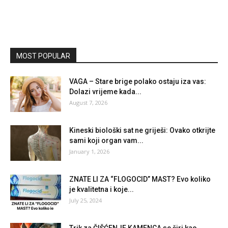
MOST POPULAR
VAGA – Stare brige polako ostaju iza vas:
Dolazi vrijeme kada...
August 7, 2026
Kineski biološki sat ne griješi: Ovako otkrijte
sami koji organ vam...
January 1, 2026
ZNATE LI ZA “FLOGOCID” MAST? Evo koliko
je kvalitetna i koje...
July 25, 2024
Trik za ČIŠĆENJE KAMENCA se širi kao