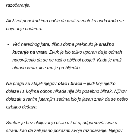
razočaranja.
Ali život ponekad ima način da vrati ravnotežu onda kada se
najmanje nadamo.
Već narednog jutra, tišinu doma prekinulo je
snažno
kucanje na vrata
. Zvuk je bio toliko uporan da je odmah
nagovijestio da se ne radi o običnoj posjeti. Kada je muž
otvorio vrata, lice mu je problijedilo.
Na pragu su stajali njegov
otac i braća
– ljudi koji rijetko
dolaze i s kojima odnos nikada nije bio posebno blizak. Njihov
dolazak u ranim jutarnjim satima bio je jasan znak da se nešto
ozbiljno dešava.
Svekar je bez oklijevanja ušao u kuću, odgurnuvši sina u
stranu kao da želi jasno pokazati svoje razočaranje. Njegov