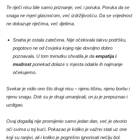
Te riječi nisu bile samo priznanje, već i poruka. Poruka da se
snaga ne mjeri glasnoćom, već izdržljivošću. Da se vrijednost
ne dokazuje riječima, već djelima.
Snaha je ostala zatečena. Nije očekivala takvu podršku,
pogotovo ne od čovjeka kojeg nije dovoljno dobro
poznavala. U tom trenutku shvatila je da
empatija i
mudrost
ponekad dolaze s mjesta odakle ih najmanje
očekujemo.
Svekar je vidio ono što drugi nisu – njenu tišinu, njenu borbu i
njenu snagu. Dok su je drugi umanjivali, on ju je prepoznao i
uzdigao.
Ovaj događaj nije promijenio samo jedan dan, već je otvorio
oči svima u toj kući. Pokazao je koliko je važno stati uz one
koji su ranjivi, ali i koliko je pogrešno ignorisati nečiju bol.