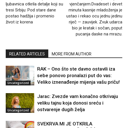
ljubavnica otkrila detalje koji su
vjenčanjem.Dvadeset i devet
tresi Srbiju: Pod stare dane
minuta kasnije mladoženja je
postao hadžija i promenio
ustao i rekao ocu jednu jedinu
život iz korena
riječ — zauvijek. Zvuk udarca
bio je kratak i sočan, poput
pucanja daske na mrazu.
RELATED ARTICLES
MORE FROM AUTHOR
RAK – Ono što ste davno ostavili iza
sebe ponovo pronalazi put do vas:
Veliko iznenađenje mijenja vašu priču!
Uncategorized
Jarac: Zvezde vam konačno otkrivaju
veliku tajnu koja donosi sreću i
ostvarenje dugih želja
Uncategorized
SVEKRVA MI JE OTKRILA