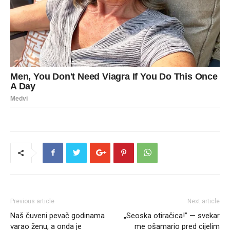
Previous article
Next article
Naš čuveni pevač godinama
„Seoska otiračica!” — svekar
varao ženu, a onda je
me ošamario pred cijelim