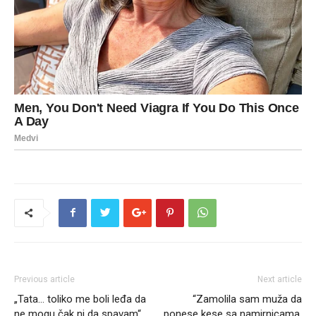
Previous article
Next article
„Tata… toliko me boli leđa da
“Zamolila sam muža da
ne mogu čak ni da spavam“,
ponese kese sa namirnicama.