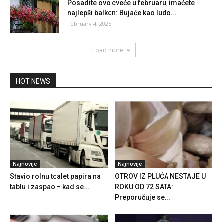
Posadite ovo cveće u februaru, imaćete
najlepši balkon: Bujaće kao ludo...
February 4, 2025
Load more
HOT NEWS
Najnovije
Najnovije
Stavio rolnu toalet papira na
OTROV IZ PLUĆA NESTAJE U
tablu i zaspao – kad se...
ROKU OD 72 SATA:
Preporučuje se...