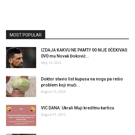
MOST POPULAR
lZDAJA KAKVU NE PAMTl! 00 NlJE 0ČEKlVA0:
0V0 mu Novak Đoković...
May 13, 2026
Doktor stavio list kupusa na nogu pa rešio
problem koji muči...
August 13, 2024
VIC DANA: Ukrali Muji kreditnu karticu
August 31, 2025