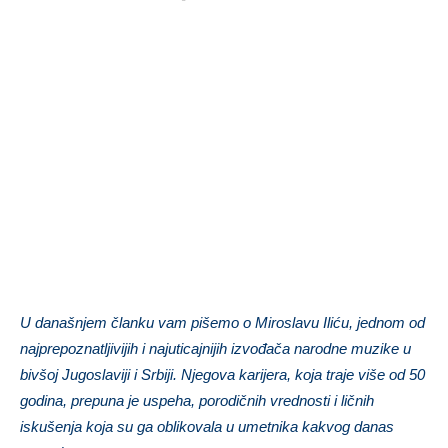
U današnjem članku vam pišemo o Miroslavu Iliću, jednom od
najprepoznatljivijih i najuticajnijih izvođača narodne muzike u
bivšoj Jugoslaviji i Srbiji. Njegova karijera, koja traje više od 50
godina, prepuna je uspeha, porodičnih vrednosti i ličnih
iskušenja koja su ga oblikovala u umetnika kakvog danas