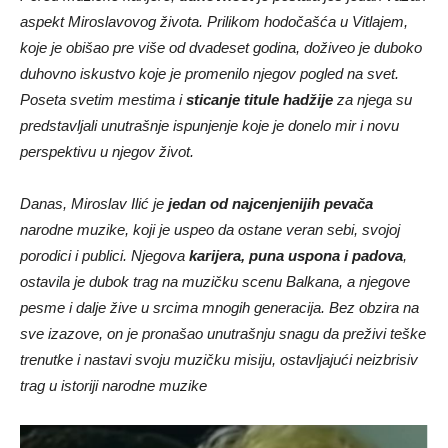
aspekt Miroslavovog života. Prilikom hodočašća u Vitlajem,
koje je obišao pre više od dvadeset godina, doživeo je duboko
duhovno iskustvo koje je promenilo njegov pogled na svet.
Poseta svetim mestima i
sticanje titule hadžije
za njega su
predstavljali unutrašnje ispunjenje koje je donelo mir i novu
perspektivu u njegov život.
Danas, Miroslav Ilić je
jedan od najcenjenijih pevača
narodne muzike, koji je uspeo da ostane veran sebi, svojoj
porodici i publici. Njegova
karijera, puna uspona i padova
,
ostavila je dubok trag na muzičku scenu Balkana, a njegove
pesme i dalje žive u srcima mnogih generacija. Bez obzira na
sve izazove, on je pronašao unutrašnju snagu da preživi teške
trenutke i nastavi svoju muzičku misiju, ostavljajući neizbrisiv
trag u istoriji narodne muzike