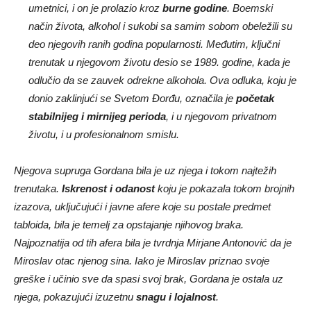
umetnici, i on je prolazio kroz
burne godine
. Boemski
način života, alkohol i sukobi sa samim sobom obeležili su
deo njegovih ranih godina popularnosti. Međutim, ključni
trenutak u njegovom životu desio se 1989. godine, kada je
odlučio da se zauvek odrekne alkohola. Ova odluka, koju je
donio zaklinjući se Svetom Đorđu, označila je
početak
stabilnijeg i mirnijeg perioda
, i u njegovom privatnom
životu, i u profesionalnom smislu.
Njegova supruga Gordana bila je uz njega i tokom najtežih
trenutaka.
Iskrenost i odanost
koju je pokazala tokom brojnih
izazova, uključujući i javne afere koje su postale predmet
tabloida, bila je temelj za opstajanje njihovog braka.
Najpoznatija od tih afera bila je tvrdnja Mirjane Antonović da je
Miroslav otac njenog sina. Iako je Miroslav priznao svoje
greške i učinio sve da spasi svoj brak, Gordana je ostala uz
njega, pokazujući izuzetnu
snagu i lojalnost
.