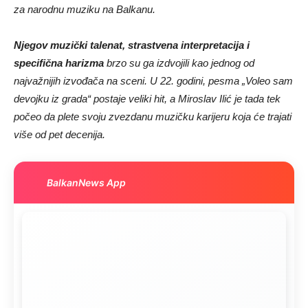
za narodnu muziku na Balkanu.
Njegov muzički talenat, strastvena interpretacija i
specifična harizma
brzo su ga izdvojili kao jednog od
najvažnijih izvođača na sceni. U 22. godini, pesma „Voleo sam
devojku iz grada“ postaje veliki hit, a Miroslav Ilić je tada tek
počeo da plete svoju zvezdanu muzičku karijeru koja će trajati
više od pet decenija.
BalkanNews App