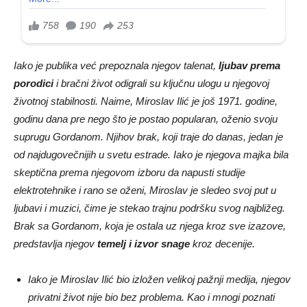
Iako je publika već prepoznala njegov talenat,
ljubav prema
porodici
i bračni život odigrali su ključnu ulogu u njegovoj
životnoj stabilnosti. Naime, Miroslav Ilić je još 1971. godine,
godinu dana pre nego što je postao popularan, oženio svoju
suprugu Gordanom. Njihov brak, koji traje do danas, jedan je
od najdugovečnijih u svetu estrade. Iako je njegova majka bila
skeptična prema njegovom izboru da napusti studije
elektrotehnike i rano se oženi, Miroslav je sledeo svoj put u
ljubavi i muzici, čime je stekao trajnu podršku svog najbližeg.
Brak sa Gordanom, koja je ostala uz njega kroz sve izazove,
predstavlja njegov
temelj i izvor snage
kroz decenije.
Iako je Miroslav Ilić bio izložen velikoj pažnji medija, njegov
privatni život nije bio bez problema. Kao i mnogi poznati