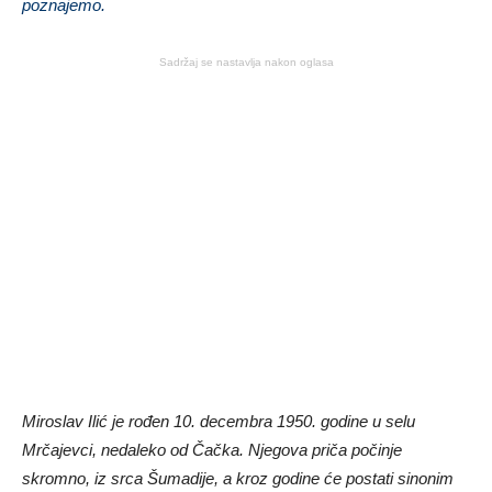
poznajemo.
Sadržaj se nastavlja nakon oglasa
Miroslav Ilić je rođen 10. decembra 1950. godine u selu
Mrčajevci, nedaleko od Čačka. Njegova priča počinje
skromno, iz srca Šumadije, a kroz godine će postati sinonim