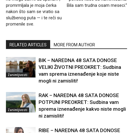
promrmljala je moja ćerka
Bila sam trudna osam meseci.”
nakon što sam se vratio sa
službenog puta — i te reči su
promenile sve.
RELATED ARTICLES
MORE FROM AUTHOR
BIK – NAREDNA 48 SATA DONOSE
VELIKI ŽIVOTNI PREOKRET: Sudbina
vam sprema iznenađenje koje niste
Zanimljivosti
mogli ni zamisliti!
RAK – NAREDNA 48 SATA DONOSE
POTPUNI PREOKRET: Sudbina vam
sprema iznenađenje kakvo niste mogli
Zanimljivosti
ni zamisliti!
RIBE – NAREDNA 48 SATA DONOSE