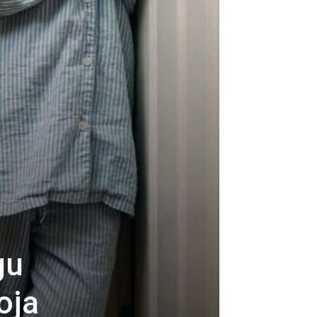
gu
oja