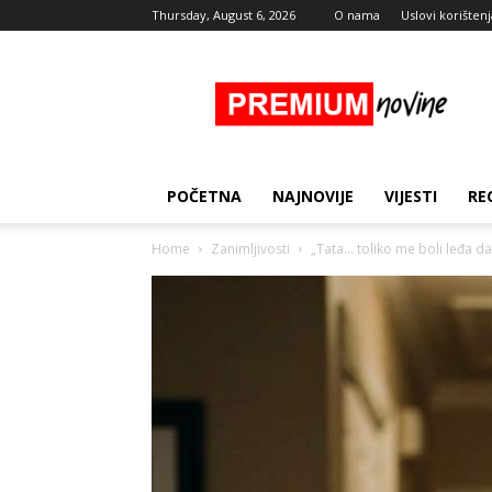
Thursday, August 6, 2026
O nama
Uslovi korištenj
Premium
Novine
POČETNA
NAJNOVIJE
VIJESTI
RE
Home
Zanimljivosti
„Tata… toliko me boli leđa da