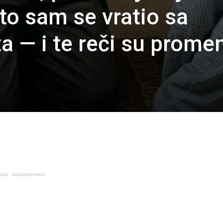
to sam se vratio sa
a — i te reči su promen
lasi - Advertisement