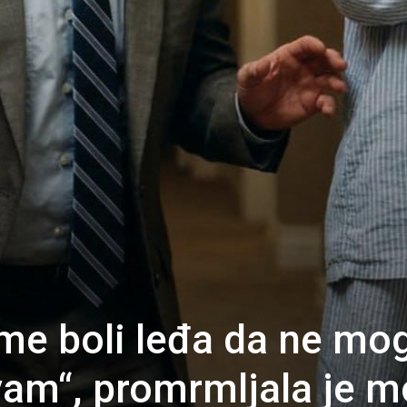
 me boli leđa da ne mo
vam“, promrmljala je m