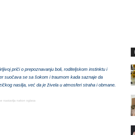
ivoj priči o prepoznavanju boli, roditeljskom instinktu i
rker suočava se sa šokom i traumom kada saznaje da
ičkog nasilja, već da je živela u atmosferi straha i obmane.
se nastavlja nakon oglasa