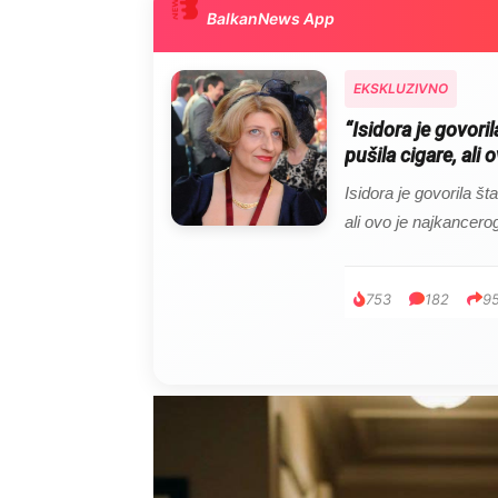
BalkanNews App
EKSKLUZIVNO
“Isidora je govoril
pušila cigare, ali
Isidora je govorila šta
ali ovo je najkancer
753
182
9