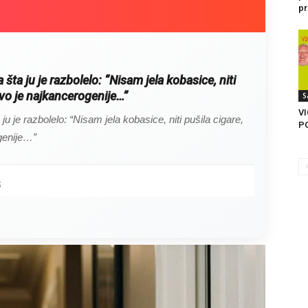
pr
a šta ju je razbolelo: “Nisam jela kobasice, niti
 ovo je najkancerogenije…”
S
V
 ju je razbolelo: “Nisam jela kobasice, niti pušila cigare,
P
ogenije…”
5