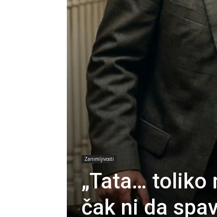
Zanimljivosti
„Tata… toliko
čak ni da spa