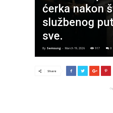
ćerka nakon š
službenog put
sve.
By
Samsung
-
March 19, 2026
917
0
Share
Og