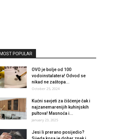
MOST POPULAR
OVO je bolje od 100
vodoinstalatera! Odvod se
nikad ne zaštopa...
October 25, 2024
Kućni savjeti za čišćenje čak i
najzanemarenijih kuhinjskih
pultova! Masnoća i...
January 23, 2025
Jesi li prerano posijedio?
Sijeda kosa je dobar znak i