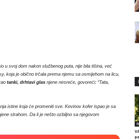
io u svoj dom nakon službenog puta, nije bila tišina, već
isy, koja je obično trčala prema njemu sa osmijehom na licu,
irao
tanki, drhtavi glas
njene nesreće, govoreći: “Tata,
nja istine koja će promeniti sve. Kevinov kofer ispao je sa
punjene strahom. Da li je nešto ozbiljno sa njegovom
N
VA
pe