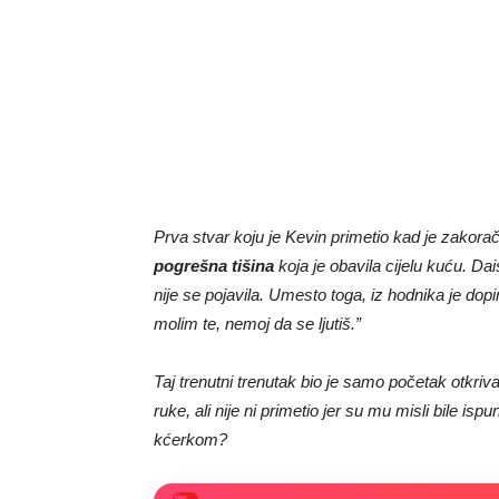
Prva stvar koju je Kevin primetio kad je zakorač
pogrešna tišina
koja je obavila cijelu kuću. Da
nije se pojavila. Umesto toga, iz hodnika je dop
molim te, nemoj da se ljutiš.”
Taj trenutni trenutak bio je samo početak otkriva
ruke, ali nije ni primetio jer su mu misli bile is
kćerkom?