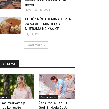
govori...
November 19, 2024
ODLIČNA ČOKOLADNA TORTA
ZA SAMO 5 MINUTA SA
MJERAMA NA KAŠIKE
July 12, 2024
Load more
HOT NEWS
ajnovije
Zanimljivosti
GA: Pred vama je
Žena Rodila Bebu U 38.
riod koji može
Godini I Htjela Da Je