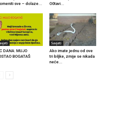
omeniti sve – dolaze...
O0tavi...
avjeti
Savjeti
IC DANA: MUJO
Ako imate jednu od ove
OSTAO BOGATAŠ
tri biljke, zmije se nikada
neće...