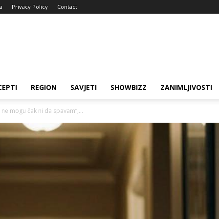
a
Privacy Policy
Contact
CEPTI
REGION
SAVJETI
SHOWBIZZ
ZANIMLJIVOSTI
 ne mogu čak ni da spavam“,...