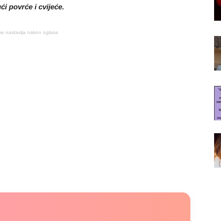
ći povrće i cvijeće.
se nastavlja nakon oglasa