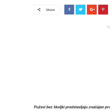
Share
Og
Puževi bez školjki predstavljaju značajan pr