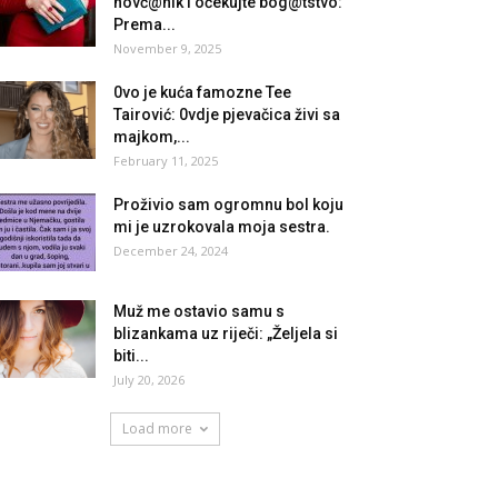
novč@nik i očekujte bog@tstvo:
Prema...
November 9, 2025
0vo je kuća famozne Tee
Tairović: 0vdje pjevačica živi sa
majkom,...
February 11, 2025
Proživio sam ogromnu bol koju
mi ​​je uzrokovala moja sestra.
December 24, 2024
Muž me ostavio samu s
blizankama uz riječi: „Željela si
biti...
July 20, 2026
Load more