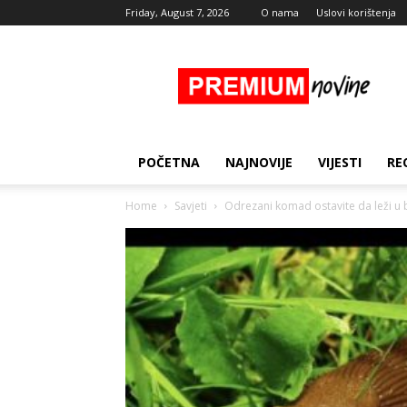
Friday, August 7, 2026
O nama
Uslovi korištenja
Premium
Novine
POČETNA
NAJNOVIJE
VIJESTI
RE
Home
Savjeti
Odrezani komad ostavite da leži u b