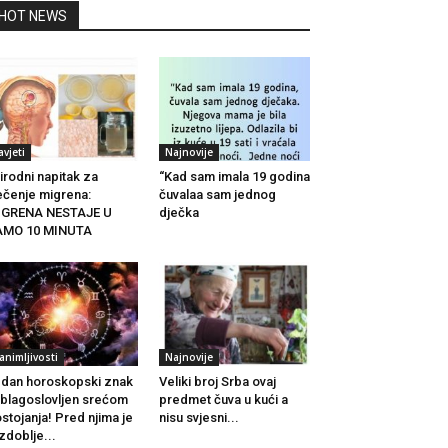
HOT NEWS
avjeti
Najnovije
irodni napitak za
“Kad sam imala 19 godina
ječenje migrena:
čuvalaa sam jednog
IGRENA NESTAJE U
dječka
AMO 10 MINUTA
animljivosti
Najnovije
dan horoskopski znak
Veliki broj Srba ovaj
 blagoslovljen srećom
predmet čuva u kući a
stojanja! Pred njima je
nisu svjesni...
zdoblje...