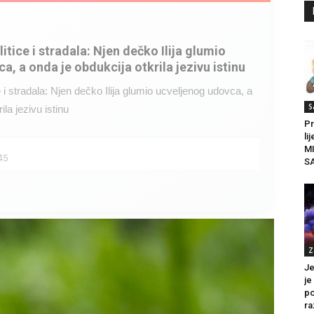
litice i stradala: Njen dečko Ilija glumio
a, a onda je obdukcija otkrila jezivu istinu
ce i stradala: Njen dečko Ilija glumio ucveljenog udovca, a
S
ila jezivu istinu
Pr
li
M
45
S
Z
Je
je
po
ra