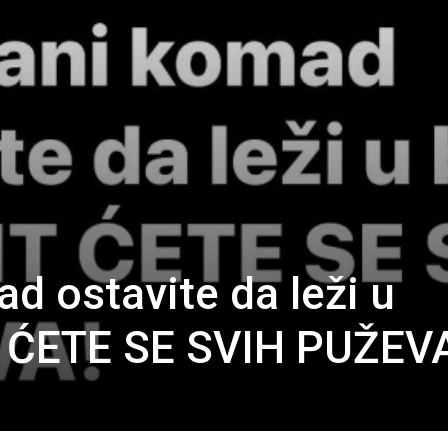
d ostavite da leži u
T ĆETE SE SVIH PUŽEV