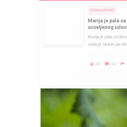
EKSKLUZIVNO
Marija je pala sa 
ucveljenog udovc
Marija je pala sa liti
onda je obdukcija otkr
1.0K
234
1