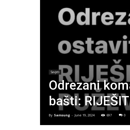
Savjeti
Odrezani koma
bašti: RIJEŠI
By
Samsung
-
June 19, 2024
697
0