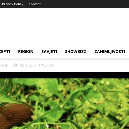
Privacy Policy
Contact
CEPTI
REGION
SAVJETI
SHOWBIZZ
ZANIMLJIVOSTI
ašti: RIJEŠIT ĆETE SE SVIH PUŽEVA!