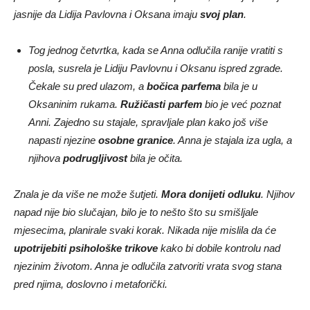
jasnije da Lidija Pavlovna i Oksana imaju
svoj plan
.
Tog jednog četvrtka, kada se Anna odlučila ranije vratiti s
posla, susrela je Lidiju Pavlovnu i Oksanu ispred zgrade.
Čekale su pred ulazom, a
bočica parfema
bila je u
Oksaninim rukama.
Ružičasti parfem
bio je već poznat
Anni. Zajedno su stajale, spravljale plan kako još više
napasti njezine
osobne granice
. Anna je stajala iza ugla, a
njihova
podrugljivost
bila je očita.
Znala je da više ne može šutjeti.
Mora donijeti odluku
. Njihov
napad nije bio slučajan, bilo je to nešto što su smišljale
mjesecima, planirale svaki korak. Nikada nije mislila da će
upotrijebiti psihološke trikove
kako bi dobile kontrolu nad
njezinim životom. Anna je odlučila zatvoriti vrata svog stana
pred njima, doslovno i metaforički.
Kada je kasnije razgovarala s Iljom, priznala mu je sve što je