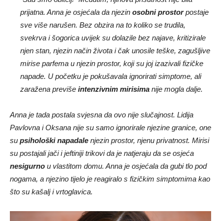
prijatna. Anna je osjećala da njezin
osobni prostor
postaje
sve više narušen. Bez obzira na to koliko se trudila,
svekrva i šogorica uvijek su dolazile bez najave, kritizirale
njen stan, njezin način života i čak unosile teške, zagušljive
mirise parfema u njezin prostor, koji su joj izazivali fizičke
napade. U početku je pokušavala ignorirati simptome, ali
zaražena previše
intenzivnim mirisima
nije mogla dalje.
Anna je tada postala svjesna da ovo nije slučajnost. Lidija
Pavlovna i Oksana nije su samo ignorirale njezine granice, one
su
psihološki napadale
njezin prostor, njenu privatnost. Mirisi
su postajali jači i jeftiniji trikovi da je natjeraju da se osjeća
nesigurno
u vlastitom domu. Anna je osjećala da gubi tlo pod
nogama, a njezino tijelo je reagiralo s fizičkim simptomima kao
što su kašalj i vrtoglavica.