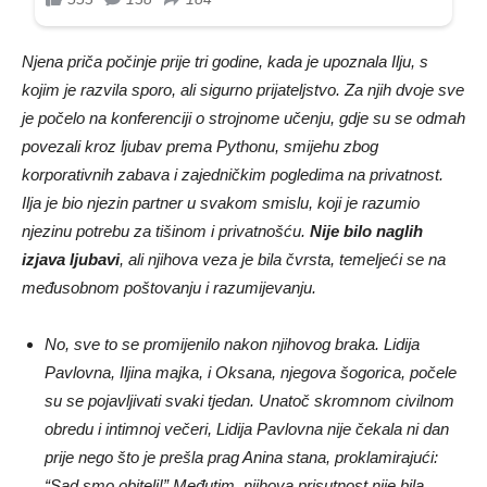
Njena priča počinje prije tri godine, kada je upoznala Ilju, s
kojim je razvila sporo, ali sigurno prijateljstvo. Za njih dvoje sve
je počelo na konferenciji o strojnome učenju, gdje su se odmah
povezali kroz ljubav prema Pythonu, smijehu zbog
korporativnih zabava i zajedničkim pogledima na privatnost.
Ilja je bio njezin partner u svakom smislu, koji je razumio
njezinu potrebu za tišinom i privatnošću.
Nije bilo naglih
izjava ljubavi
, ali njihova veza je bila čvrsta, temeljeći se na
međusobnom poštovanju i razumijevanju.
No, sve to se promijenilo nakon njihovog braka. Lidija
Pavlovna, Iljina majka, i Oksana, njegova šogorica, počele
su se pojavljivati svaki tjedan. Unatoč skromnom civilnom
obredu i intimnoj večeri, Lidija Pavlovna nije čekala ni dan
prije nego što je prešla prag Anina stana, proklamirajući:
“Sad smo obitelj!” Međutim, njihova prisutnost nije bila