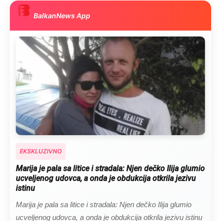
BalkanNews App
EKSKLUZIVNO
Kad se Marin suprug razbolio ona ga kupala, pelene
mu mijenjala: Jedno jutro je poslao po čokoladu..
Kad se Marin suprug razbolio ona ga kupala, pelene mu
mijenjala: Jedno jutro je poslao po čokoladu..