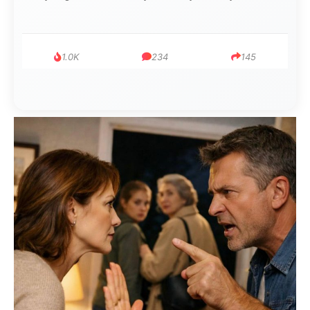
999
321
234