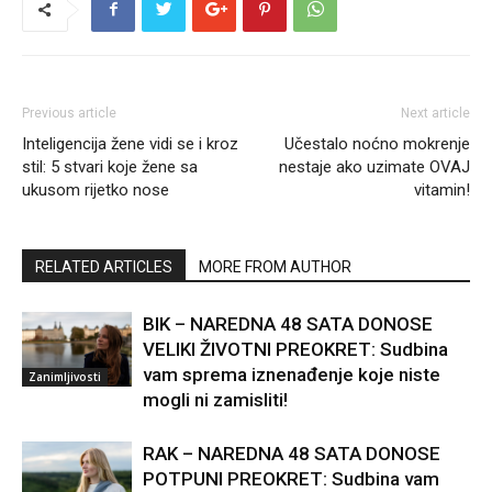
Previous article
Next article
Inteligencija žene vidi se i kroz
Učestalo noćno mokrenje
stil: 5 stvari koje žene sa
nestaje ako uzimate OVAJ
ukusom rijetko nose
vitamin!
RELATED ARTICLES
MORE FROM AUTHOR
BIK – NAREDNA 48 SATA DONOSE
VELIKI ŽIVOTNI PREOKRET: Sudbina
vam sprema iznenađenje koje niste
Zanimljivosti
mogli ni zamisliti!
RAK – NAREDNA 48 SATA DONOSE
POTPUNI PREOKRET: Sudbina vam
sprema iznenađenje kakvo niste mogli
Zanimljivosti