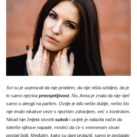
Svi su je uvjeravali da nije problem, da nije ništa ozbiljno, da je
to samo njezina
preosjetljivost
. No, Anna je znala da nije riječ
samo o alergiji na parfem. Ovdje je bilo nešto dublje, nešto što
nije imalo nikakve veze s njezinim zdravljem, već s kontrolom.
Nikad nije željela stvoriti
sukob
i uvijek je nalazila način da
toleriše njihove napade, misleći da će s vremenom stvari
postati bolji. Međutim, kako su dani prolazili, samo je postajalo