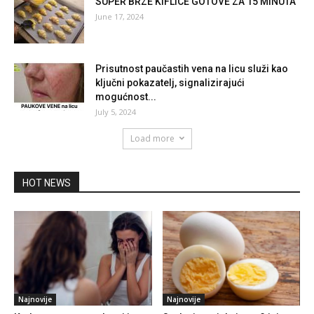
June 17, 2024
Prisutnost paučastih vena na licu služi kao
ključni pokazatelj, signalizirajući
mogućnost...
July 5, 2024
Load more
HOT NEWS
Najnovije
Najnovije
Kada sam saznao da mi je
Svako jutro jela je po 3 jaja za