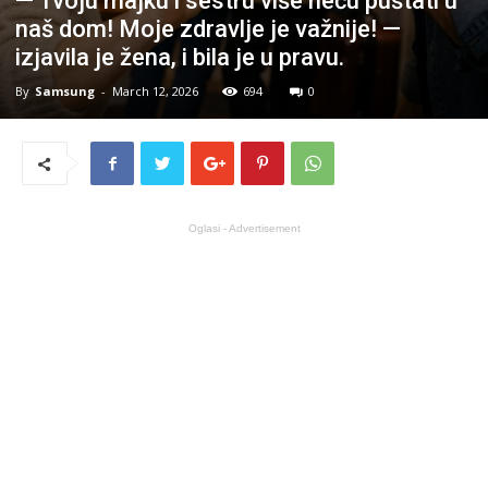
— Tvoju majku i sestru više neću puštati u
naš dom! Moje zdravlje je važnije! —
izjavila je žena, i bila je u pravu.
By
Samsung
-
March 12, 2026
694
0
Oglasi - Advertisement