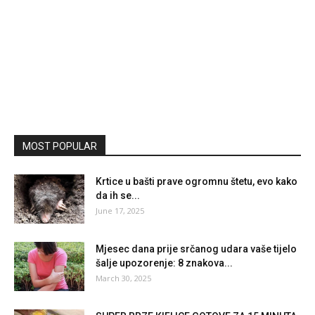
MOST POPULAR
Krtice u bašti prave ogromnu štetu, evo kako
da ih se...
June 17, 2025
Mjesec dana prije srčanog udara vaše tijelo
šalje upozorenje: 8 znakova...
March 30, 2025
SUPER BRZE KIFLICE GOTOVE ZA 15 MINUTA