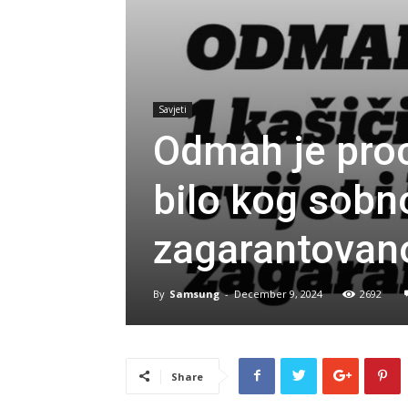
Savjeti
Odmah je proc
bilo kog sobn
zagarantovano
By
Samsung
-
December 9, 2024
2692
Share