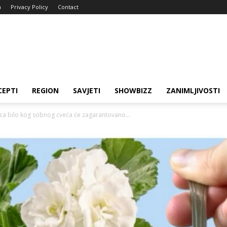
a
Privacy Policy
Contact
CEPTI
REGION
SAVJETI
SHOWBIZZ
ZANIMLJIVOSTI
ca bilo kog sobnog cveća će zagarantovano...