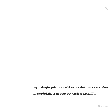
Og
Isprobajte jeftino i efikasno đubrivo za sobne
procvjetati, a druge će rasti u izobilju.
Sadržaj 