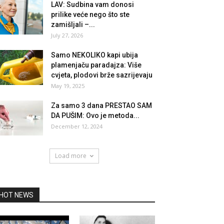
LAV: Sudbina vam donosi
prilike veće nego što ste
zamišljali –...
July 27, 2026
Samo NEKOLIKO kapi ubija
plamenjaču paradajza: Više
cvjeta, plodovi brže sazrijevaju
May 19, 2025
Za samo 3 dana PRESTAO SAM
DA PUŠIM: Ovo je metoda...
December 12, 2024
Load more
HOT NEWS