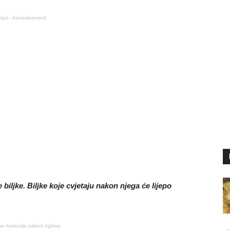
lasi - Advertisement
 biljke. Biljke koje cvjetaju nakon njega će lijepo
se nastavlja nakon oglasa