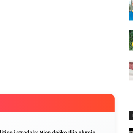
litice i stradala: Njen dečko Ilija glumio