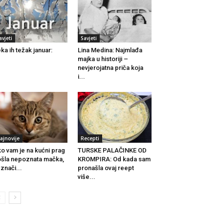
avjeti
Savjeti
ka ih težak januar:
Lina Medina: Najmlađa
majka u historiji –
nevjerojatna priča koja
i...
ajnovije
Recepti
o vam je na kućni prag
TURSKE PALAČINKE OD
šla nepoznata mačka,
KROMPIRA: Od kada sam
 znači...
pronašla ovaj reept
više...