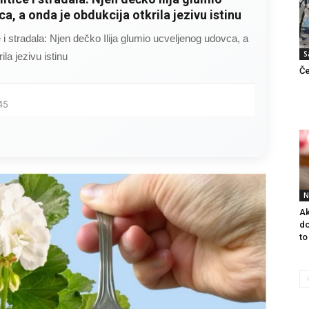
a, a onda je obdukcija otkrila jezivu istinu
ce i stradala: Njen dečko Ilija glumio ucveljenog udovca, a
S
ila jezivu istinu
Če
45
N
Ak
do
to