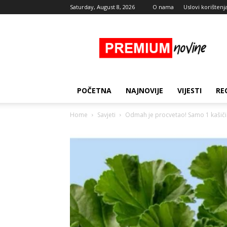
Saturday, August 8, 2026
O nama
Uslovi korištenj
Premium
Novine
POČETNA
NAJNOVIJE
VIJESTI
RE
Home
Savjeti
Odmah je procvetao! Samo 1 kašiči