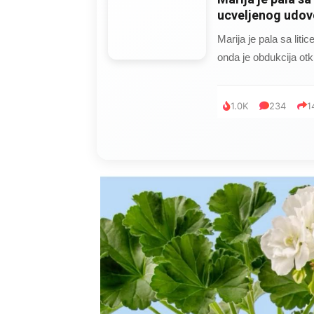
ucveljenog udovc
Marija je pala sa liti
onda je obdukcija otkr
1.0K
234
1