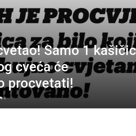
vetao! Samo 1 kašiči
og cveća će
 procvetati!
0