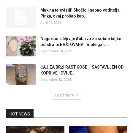
Muk na televiziji! Skočio i napao voditelja
Pinka, ovaj prošao kao...
April 17, 2025
Najpreporučljivije đubrivo za sobne biljke
od strane BAŠTOVARA: Imate ga u...
September 30, 2025
ČAJ ZA BRŽI RAST KOSE – SASTAVLJEN OD
KOPRIVE I DVIJE...
December 12, 2024
Load more
HOT NEWS