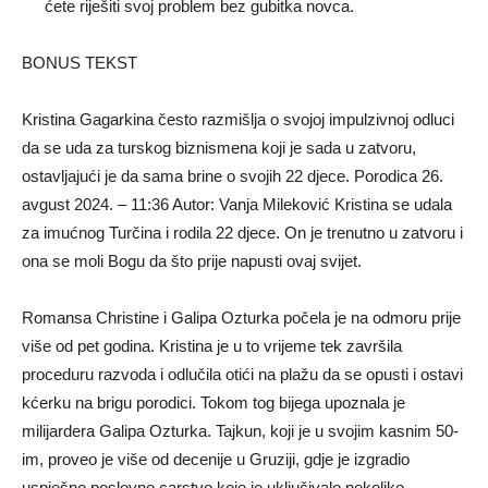
ćete riješiti svoj problem bez gubitka novca.
BONUS TEKST
Kristina Gagarkina često razmišlja o svojoj impulzivnoj odluci
da se uda za turskog biznismena koji je sada u zatvoru,
ostavljajući je da sama brine o svojih 22 djece. Porodica 26.
avgust 2024. – 11:36 Autor: Vanja Mileković Kristina se udala
za imućnog Turčina i rodila 22 djece. On je trenutno u zatvoru i
ona se moli Bogu da što prije napusti ovaj svijet.
Romansa Christine i Galipa Ozturka počela je na odmoru prije
više od pet godina. Kristina je u to vrijeme tek završila
proceduru razvoda i odlučila otići na plažu da se opusti i ostavi
kćerku na brigu porodici. Tokom tog bijega upoznala je
milijardera Galipa Ozturka. Tajkun, koji je u svojim kasnim 50-
im, proveo je više od decenije u Gruziji, gdje je izgradio
uspješno poslovno carstvo koje je uključivalo nekoliko