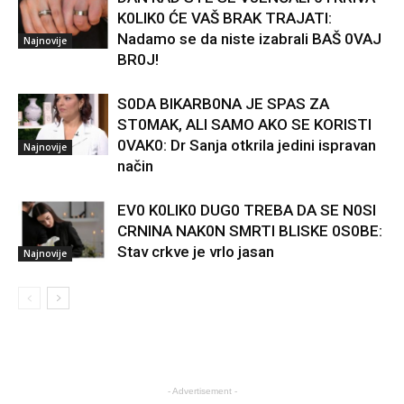
K0LIK0 ĆE VAŠ BRAK TRAJATI:
Nadamo se da niste izabrali BAŠ 0VAJ
Najnovije
BR0J!
S0DA BIKARB0NA JE SPAS ZA
ST0MAK, ALI SAMO AKO SE KORISTI
0VAK0: Dr Sanja otkrila jedini ispravan
Najnovije
način
EV0 K0LIK0 DUG0 TREBA DA SE N0SI
CRNINA NAK0N SMRTI BLISKE 0S0BE:
Stav crkve je vrlo jasan
Najnovije
- Advertisement -