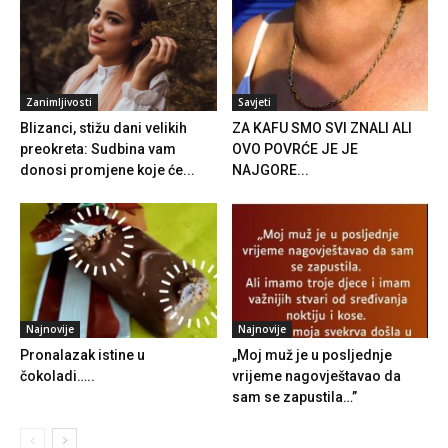
Zanimljivosti
Savjeti
Blizanci, stižu dani velikih
ZA KAFU SMO SVI ZNALI ALI
preokreta: Sudbina vam
OVO POVRĆE JE JE
donosi promjene koje će...
NAJGORE...
Najnovije
Najnovije
Pronalazak istine u
„Moj muž je u posljednje
čokoladi…..
vrijeme nagovještavao da
sam se zapustila…”