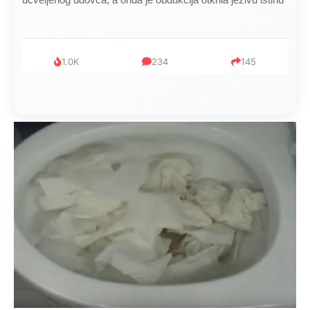
1.0K
234
145