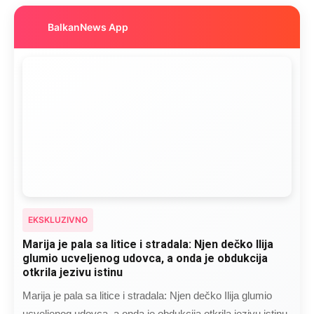
BalkanNews App
EKSKLUZIVNO
Marija je pala sa litice i stradala: Njen dečko Ilija
glumio ucveljenog udovca, a onda je obdukcija
otkrila jezivu istinu
Marija je pala sa litice i stradala: Njen dečko Ilija glumio
ucveljenog udovca, a onda je obdukcija otkrila jezivu istinu