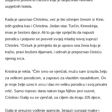
uspješnih hotela.
Kada je upoznao Christinu, već je bio oženjen ženom iz Kine,
istih godina kao i Christina. Jedan otac Turčin, Kineskinja,
imao je šestoro djece. Ali to ga nije spriječilo da napusti
porodicu i potpuno se posveti svojoj mladoj novoj supruzi
Christini. “Ozturk je primijetio da je upravo ona žena koju je
tražio, pravi brušeni dijamant, i odmah je prepoznao čistoću
njenog srca.
Kristina je rekla: “Čim smo se vjenčali, mužu sam izrazila želju
za velikom porodicom, a zapravo za vlastitim rasadnikom. On
je moje želje uzeo k srcu i dao mi veliku porodicu i svoj privatni
vrtić. Samo mjesec dana nakon toga Njihov prvi susret,
Cristina i Galip su se vjenčali, sa ciljem da imaju 105 djece.
Galip je preuzeo vođenje agencije, birajući surogat majke i