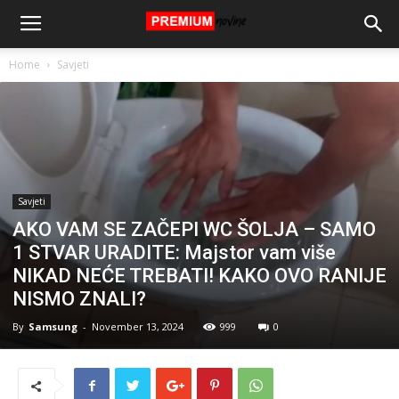
Home
Savjeti
Savjeti
AKO VAM SE ZAČEPI WC ŠOLJA – SAMO
1 STVAR URADITE: Majstor vam više
NIKAD NEĆE TREBATI! KAKO OVO RANIJE
NISMO ZNALI?
By
Samsung
-
November 13, 2024
999
0