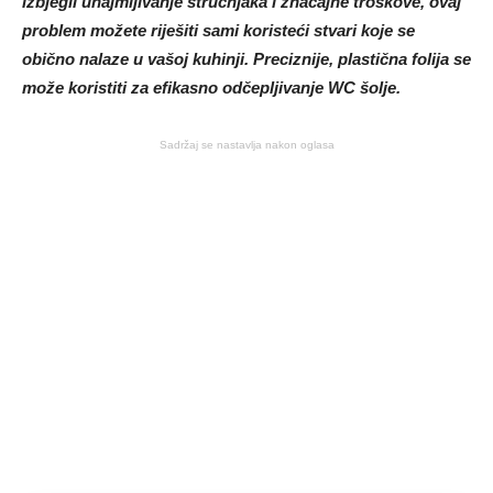
izbjegli unajmljivanje stručnjaka i značajne troškove, ovaj
problem možete riješiti sami koristeći stvari koje se
obično nalaze u vašoj kuhinji. Preciznije, plastična folija se
može koristiti za efikasno odčepljivanje WC šolje.
Sadržaj se nastavlja nakon oglasa