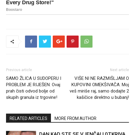
Previous article
Next article
SAMO ŽLICA U SUDOPERU I
VIŠE NI NE RAZMIŠLJAM O
PROBLEM JE RIJEŠEN: Ovaj
KUPOVINI OMEKŠIVAČA: Moj
prah čisti odvod bolje od
veš miriše raj, samo dodajte 2
skupih granula iz trgovine!
kašičice direktno u bubanj!
RELATED ARTICLES
MORE FROM AUTHOR
DAN KAD STE SE VJENČALI 0TKRIVA