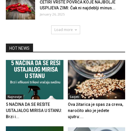
ČETIRI VRSTE POVRĆA KOJE NAJBOLJE
USPIJEVA ZIMI: Čak ni najdeblji minus...
January 26, 2025
Load more
HOT NEWS
Najnovije
Savjeti
5 NAČINA DA SE REŠITE
Ova žitarica je spas za creva,
USTAJALOG MIRISA U STANU:
naročito ako je jedete
Brzi i...
ujutru:...