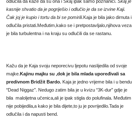
odlučila da kaže da su ona i Skaj ipak samo poznanici.
Skaj je
kasnije shvatio da je pogriješio i odlučio je da se izvine Kaji.
Čak joj je kupio i tortu da bi se pomirili.
Kaja je bila jako dirnuta i
odlučila pristati.Međutim,kako se i pretpostavljalo,njihova veza
je bila turbulentna i na kraju su odlučili da se rastanu.
Kažu da je Kaja svoju neporecivu ljepotu naslijedila od svoje
majke.
Kajinu majku su ,dok je bila mlada upoređivali sa
predivnom Bridžit Bardo.
Kaja je jedno vrijeme bila i u bendu
“Dead Niggaz”. Nedugo zatim bila je u kvizu “3K-dur” gdje je
bila maloljetna učenica,ali je ipak stigla do polufinala. Međutim
nije pobijedila,a kako je bila dijete,to ju je povrijedilo.Tada je
odlučila i da napusti bend.