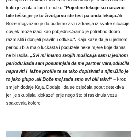
kako je znala u tom trenutku.
“Pojedine lekcije su naravno
bile teške,jer je to život,prvo ide test pa onda lekcija.
Ali
Bože moj,važno je da budemo živi i zdravi,a iz svake situacije
čovjek može izaći kao pobjednik.Samo je potrebno dobro
razmisliti i donijeti pravilnu odluku.“. Kaja kaže da je u jednom
periodu bila malo luckasta i poduzele neke mjere koje danas
ne bi radila.
„Svi mi imamo svojih mušica,ja sam u jednom
periodu,kada sam posumnjala da me partner vara,odlučila
napraviti i lažne profile te se tako dopisivati s njim.Bilo je
to jako glupo ,ali Bože moj,tada smo svi bili takvi“
– kroz
smijeh dodaje Kaja. Dodaje i da se osjećala poput detektiva
jer je skupljala „dokaze“ prije nego što bi raskinula vezu i
spakovala kofere.