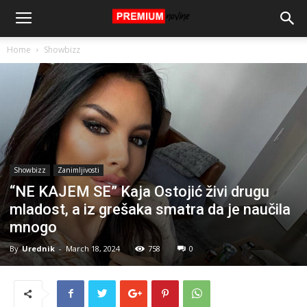
Home
Showbizz
Showbizz
Zanimljivosti
“NE KAJEM SE” Kaja Ostojić živi drugu
mladost, a iz grešaka smatra da je naučila
mnogo
By
Urednik
-
March 18, 2024
758
0