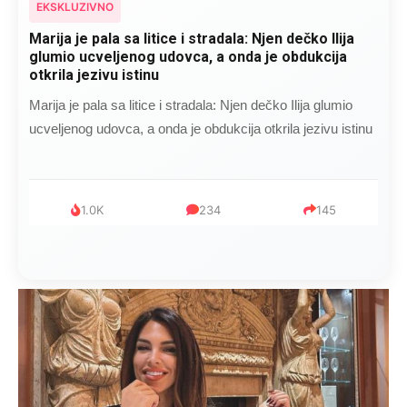
EKSKLUZIVNO
Marija je pala sa litice i stradala: Njen dečko Ilija
glumio ucveljenog udovca, a onda je obdukcija
otkrila jezivu istinu
Marija je pala sa litice i stradala: Njen dečko Ilija glumio
ucveljenog udovca, a onda je obdukcija otkrila jezivu istinu
1.0K
234
145