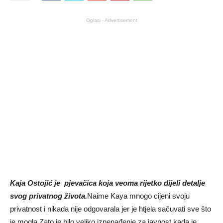
Oglasi - Advertisement
Kaja Ostojić je pjevačica koja veoma rijetko dijeli detalje
svog privatnog života.
Naime Kaya mnogo cijeni svoju
privatnost i nikada nije odgovarala jer je htjela sačuvati sve što
je mogla.Zato je bilo veliko iznenađenje za javnost kada je