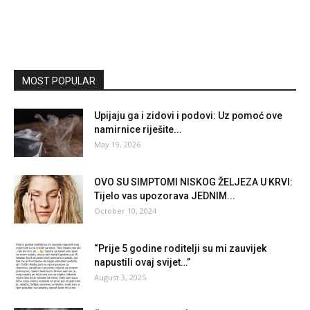
MOST POPULAR
Upijaju ga i zidovi i podovi: Uz pomoć ove
namirnice riješite...
May 19, 2026
OVO SU SIMPTOMI NISKOG ŽELJEZA U KRVI:
Tijelo vas upozorava JEDNIM...
October 10, 2024
“Prije 5 godine roditelji su mi zauvijek
napustili ovaj svijet…”
August 3, 2025