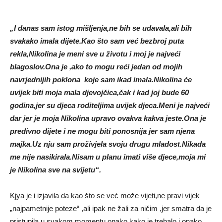
„I danas sam istog mišljenja,ne bih se udavala,ali bih
svakako imala dijete.Kao što sam već bezbroj puta
rekla,Nikolina je meni sve u životu i moj je najveći
blagoslov.Ona je ,ako to mogu reći jedan od mojih
navrjednijih poklona koje sam ikad imala.Nikolina će
uvijek biti moja mala djevojčica,čak i kad joj bude 60
godina,jer su djeca roditeljima uvijek djeca.Meni je najveći
dar jer je moja Nikolina upravo ovakva kakva jeste.Ona je
predivno dijete i ne mogu biti ponosnija jer sam njena
majka.Uz nju sam proživjela svoju drugu mladost.Nikada
me nije nasikirala.Nisam u planu imati više djece,moja mi
je Nikolina sve na svijetu“.
Kjya je i izjavila da kao što se već može vijeti,ne pravi vijek
„najpametnije poteze“ ,ali ipak ne žali za ničim ,jer smatra da je
pristupila u svakom momentu onako kako je trebalo i onako