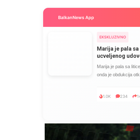
BalkanNews App
EKSKLUZIVNO
Marija je pala sa 
ucveljenog udovc
Marija je pala sa liti
onda je obdukcija otkr
1.0K
234
1