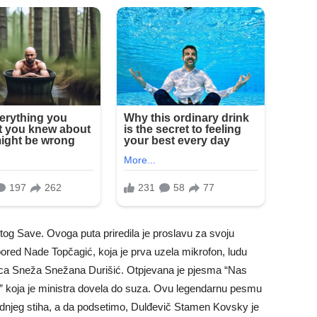
etog Save. Ovoga puta priredila je proslavu za svoju
 a pored Nade Topčagić, koja je prva uzela mikrofon, ludu
čica Sneža Snežana Durišić. Otpjevana je pjesma “Nas
e” koja je ministra dovela do suza. Ovu legendarnu pesmu
dnjeg stiha, a da podsetimo, Dulđevič Stamen Kovsky je