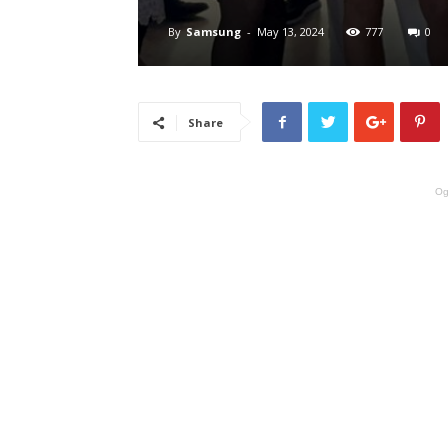
By
Samsung
-
May 13, 2024
777
0
Share
Og