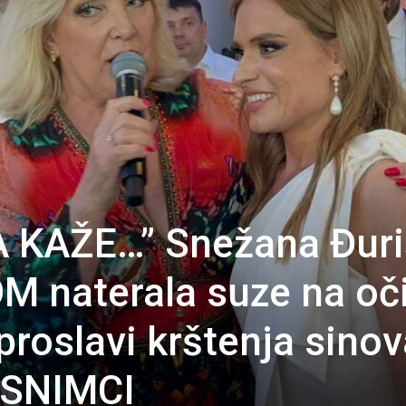
KAŽE…” Snežana Đuri
naterala suze na oč
proslavi krštenja sinov
 SNIMCI