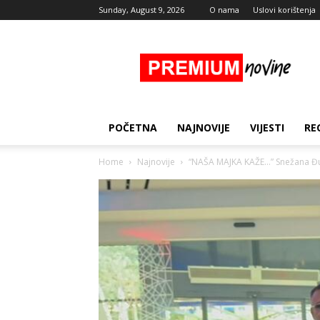
Sunday, August 9, 2026
O nama
Uslovi korištenja
Premium
Novine
POČETNA
NAJNOVIJE
VIJESTI
RE
Home
Najnovije
“NAŠA MAJKA KAŽE…” Snežana Đur