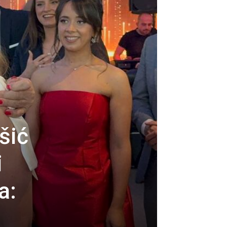
šić
i
a: