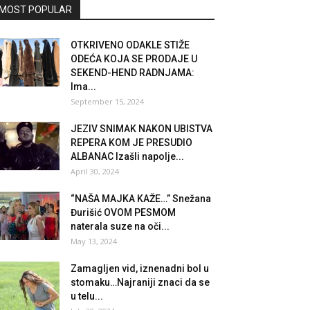
MOST POPULAR
OTKRIVENO ODAKLE STIŽE
ODEĆA KOJA SE PRODAJE U
SEKEND-HEND RADNJAMA:
Ima...
September 15, 2024
JEZIV SNIMAK NAKON UBISTVA
REPERA KOM JE PRESUDIO
ALBANAC Izašli napolje...
April 30, 2024
“NAŠA MAJKA KAŽE…” Snežana
Đurišić OVOM PESMOM
naterala suze na oči...
May 13, 2024
Zamagljen vid, iznenadni bol u
stomaku…Najraniji znaci da se
u telu...