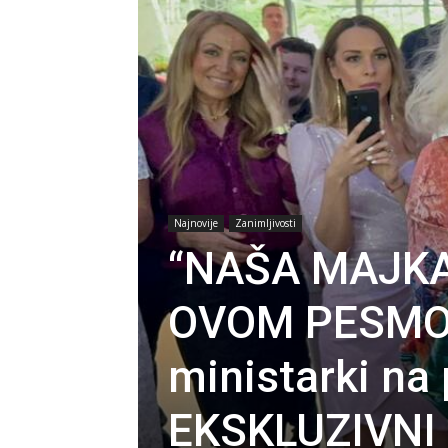
Najnovije
Zanimljivosti
“NAŠA MAJKA 
OVOM PESMOM 
ministarki na 
EKSKLUZIVNI