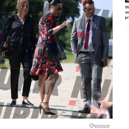
St
ov
pr