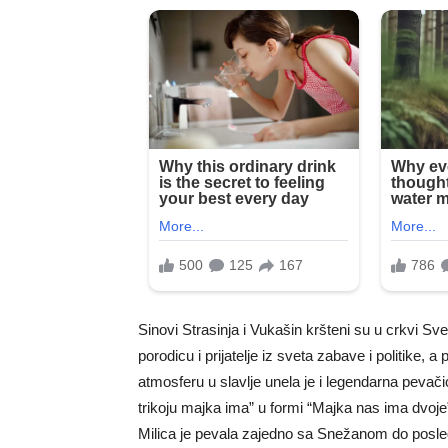
Sinovi Strasinja i Vukašin kršteni su u crkvi Sv
porodicu i prijatelje iz sveta zabave i politike,
atmosferu u slavlje unela je i legendarna peva
trikoju majka ima” u formi “Majka nas ima dvoj
Milica je pevala zajedno sa Snežanom do posle