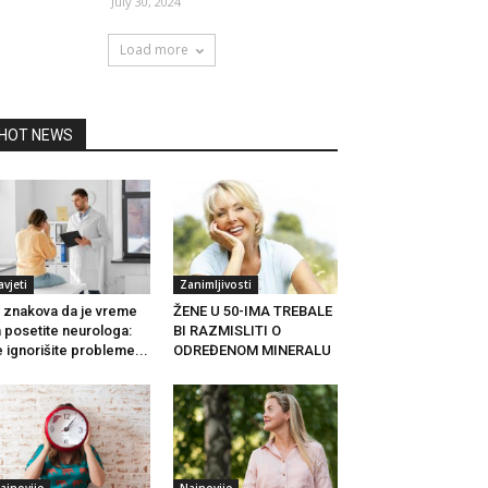
July 30, 2024
Load more
HOT NEWS
avjeti
Zanimljivosti
 znakova da je vreme
ŽENE U 50-IMA TREBALE
 posetite neurologa:
BI RAZMISLITI O
 ignorišite probleme...
ODREĐENOM MINERALU
ajnovije
Najnovije