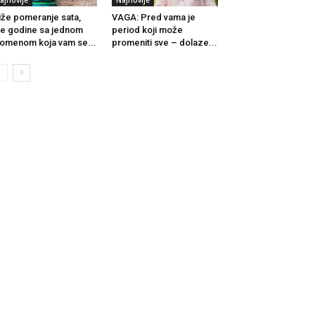
iže pomeranje sata,
VAGA: Pred vama je
e godine sa јednom
period koji može
omenom koјa vam se...
promeniti sve – dolaze...