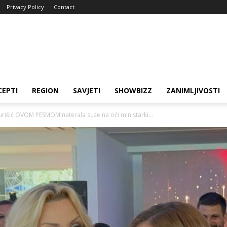
Privacy Policy
Contact
CEPTI
REGION
SAVJETI
SHOWBIZZ
ZANIMLJIVOSTI
išić OVOM PESMOM naterala suze na oči ministarki...