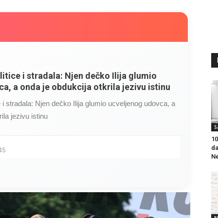
litice i stradala: Njen dečko Ilija glumio
a, a onda je obdukcija otkrila jezivu istinu
ce i stradala: Njen dečko Ilija glumio ucveljenog udovca, a
ila jezivu istinu
S
10
da
45
Ne
N