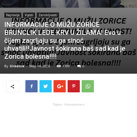
Najnovije
Vijesti
Zanimljivosti
INFORMACIJE O MUŽU ZORICE
BRUNCLIK LEDE KRV U ŽlLAMA! Evo u
čijem zagrljaju su ga sinoć
uhvatili!!Javnost šokirana baš sad kad je
Zorica bolesna!!!!
By
Urednik
-
May 14, 2026
1709
0
Oglasi - Advertisement