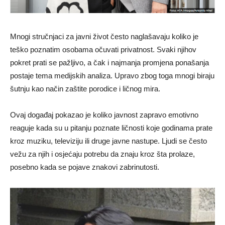
Mnogi stručnjaci za javni život često naglašavaju koliko je
teško poznatim osobama očuvati privatnost. Svaki njihov
pokret prati se pažljivo, a čak i najmanja promjena ponašanja
postaje tema medijskih analiza. Upravo zbog toga mnogi biraju
šutnju kao način zaštite porodice i ličnog mira.
Ovaj događaj pokazao je koliko javnost zapravo emotivno
reaguje kada su u pitanju poznate ličnosti koje godinama prate
kroz muziku, televiziju ili druge javne nastupe. Ljudi se često
vežu za njih i osjećaju potrebu da znaju kroz šta prolaze,
posebno kada se pojave znakovi zabrinutosti.