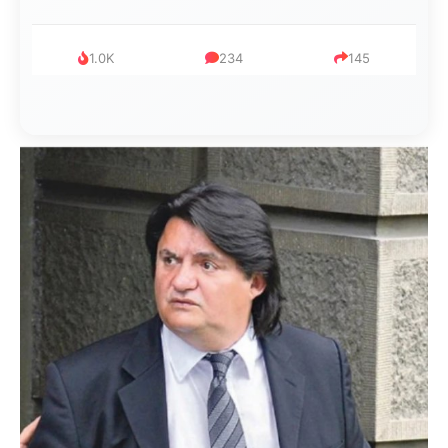
1.0K
234
145