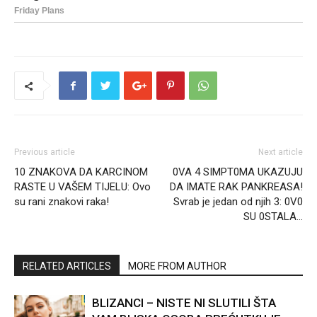
Previous article
Next article
10 ZNAKOVA DA KARCINOM
0VA 4 SIMPT0MA UKAZUJU
RASTE U VAŠEM TIJELU: Ovo
DA IMATE RAK PANKREASA!
su rani znakovi raka!
Svrab je jedan od njih 3: 0V0
SU 0STALA…
RELATED ARTICLES
MORE FROM AUTHOR
BLIZANCI – NISTE NI SLUTILI ŠTA