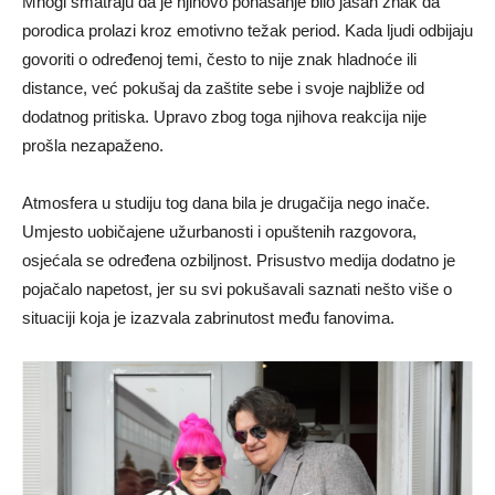
Mnogi smatraju da je njihovo ponašanje bilo jasan znak da
porodica prolazi kroz emotivno težak period. Kada ljudi odbijaju
govoriti o određenoj temi, često to nije znak hladnoće ili
distance, već pokušaj da zaštite sebe i svoje najbliže od
dodatnog pritiska. Upravo zbog toga njihova reakcija nije
prošla nezapaženo.
Atmosfera u studiju tog dana bila je drugačija nego inače.
Umjesto uobičajene užurbanosti i opuštenih razgovora,
osjećala se određena ozbiljnost. Prisustvo medija dodatno je
pojačalo napetost, jer su svi pokušavali saznati nešto više o
situaciji koja je izazvala zabrinutost među fanovima.