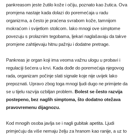
pankreasom jeste žutilo kože i očiju, poznato kao žutica. Ova
promjena nastaje kada dolazi do poremećaja u radu
organizma, a često je praćena svrabom kože, tamnijom
mokraćom i svijetlom stolicom. Iako mnogi ove simptome
povezuju s prolaznim tegobama, ljekari naglašavaju da takve
promjene zahtijevaju hitnu pažnju i dodatne pretrage.
Pankreas je organ koji ima veoma važnu ulogu u probavi i
regulaciji šećera u krvi. Kada dođe do poremećaja njegovog
rada, organizam počinje slati signale koje nije uvijek lako
prepoznati. Upravo zbog toga mnogi ljudi dugo ne primijete da
se u tijelu razvija ozbiljan problem.
Bolest se često razvija
postepeno, bez naglih simptoma, što dodatno otežava
pravovremenu dijagnozu.
Kod mnogih osoba javlja se i nagli gubitak apetita. Ljudi
primjećuju da više nemaju želju za hranom kao ranije, a uz to