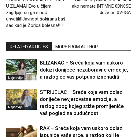
U ŽlLAMA! Evo u čijem
ako nemate lNTlMNE 0DN0SE
zagrljaju su ga sinoć
duže od 0V0GA
uhvatili!!Javnost šokirana baš
sad kad je Zorica bolesna!!!!
RELATED ARTICLES
MORE FROM AUTHOR
BLIZANAC – Sreća koja vam uskoro
dolazi donijeće nezaboravne emocije,
a razlog će vas potpuno iznenaditi
Najnovije
STRIJELAC – Sreća koja vam dolazi
donijeće nevjerovatne emocije, a
razlog zbog kojeg stiže promijeniće
Najnovije
vaš pogled na budućnost
RAK – Sreća koja vam uskoro dolazi
ispuniće vaše srce, a razlog koji je