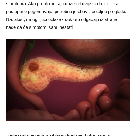
simptoma. Ako problemi traju duže od dvije sedmice ili se
postepeno pogoršavaju, potrebno je obaviti detaljne preglede.
Nažalost, mnogi ljudi odlazak doktoru odgađaju iz straha ili
nade da će simptomi sami nestati.
Jedan od najvećih problema kod ove bolesti jeste