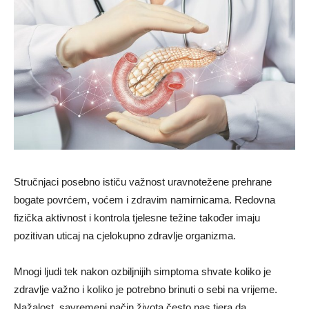
Stručnjaci posebno ističu važnost uravnotežene prehrane
bogate povrćem, voćem i zdravim namirnicama. Redovna
fizička aktivnost i kontrola tjelesne težine također imaju
pozitivan uticaj na cjelokupno zdravlje organizma.
Mnogi ljudi tek nakon ozbiljnijih simptoma shvate koliko je
zdravlje važno i koliko je potrebno brinuti o sebi na vrijeme.
Nažalost, savremeni način života često nas tjera da