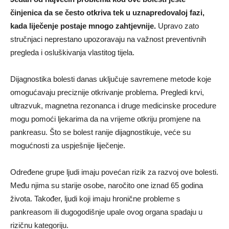
činjenica da se često otkriva tek u uznapredovaloj fazi,
kada liječenje postaje mnogo zahtjevnije.
Upravo zato
stručnjaci neprestano upozoravaju na važnost preventivnih
pregleda i osluškivanja vlastitog tijela.
Dijagnostika bolesti danas uključuje savremene metode koje
omogućavaju preciznije otkrivanje problema. Pregledi krvi,
ultrazvuk, magnetna rezonanca i druge medicinske procedure
mogu pomoći ljekarima da na vrijeme otkriju promjene na
pankreasu. Što se bolest ranije dijagnostikuje, veće su
mogućnosti za uspješnije liječenje.
Određene grupe ljudi imaju povećan rizik za razvoj ove bolesti.
Među njima su starije osobe, naročito one iznad 65 godina
života. Također, ljudi koji imaju hronične probleme s
pankreasom ili dugogodišnje upale ovog organa spadaju u
rizičnu kategoriju.