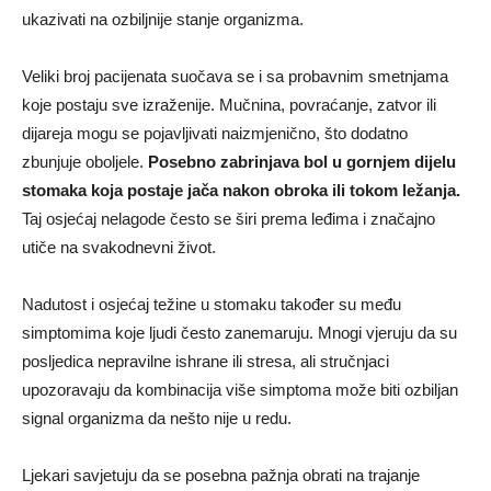
ukazivati na ozbiljnije stanje organizma.
Veliki broj pacijenata suočava se i sa probavnim smetnjama
koje postaju sve izraženije. Mučnina, povraćanje, zatvor ili
dijareja mogu se pojavljivati naizmjenično, što dodatno
zbunjuje oboljele.
Posebno zabrinjava bol u gornjem dijelu
stomaka koja postaje jača nakon obroka ili tokom ležanja.
Taj osjećaj nelagode često se širi prema leđima i značajno
utiče na svakodnevni život.
Nadutost i osjećaj težine u stomaku također su među
simptomima koje ljudi često zanemaruju. Mnogi vjeruju da su
posljedica nepravilne ishrane ili stresa, ali stručnjaci
upozoravaju da kombinacija više simptoma može biti ozbiljan
signal organizma da nešto nije u redu.
Ljekari savjetuju da se posebna pažnja obrati na trajanje