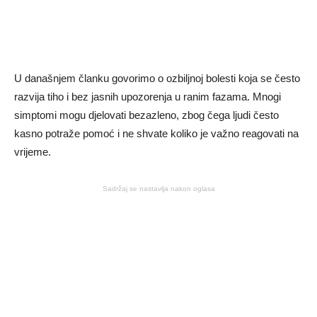
U današnjem članku govorimo o ozbiljnoj bolesti koja se često
razvija tiho i bez jasnih upozorenja u ranim fazama. Mnogi
simptomi mogu djelovati bezazleno, zbog čega ljudi često
kasno potraže pomoć i ne shvate koliko je važno reagovati na
vrijeme.
Sadržaj se nastavlja nakon oglasa