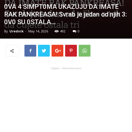
0VA 4 SIMPT0MA UKAZUJU DA IMATE
RAK PANKREASA! Svrab je jedan od njih 3:
0V0 SU 0STALA…
By
Urednik
-
May 14, 2026
492
0
Oglasi - Advertisement