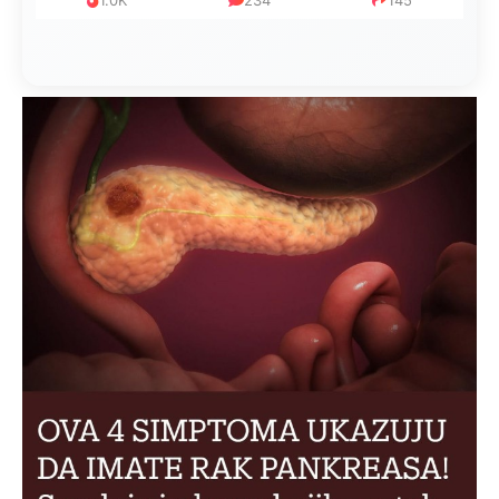
1.0K
234
145