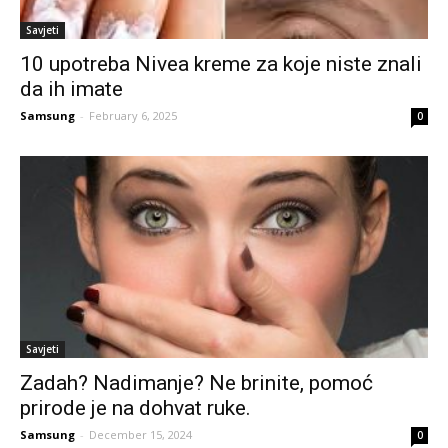
Savjeti
10 upotreba Nivea kreme za koje niste znali
da ih imate
Samsung
-
February 6, 2025
0
Savjeti
Zadah? Nadimanje? Ne brinite, pomoć
prirode je na dohvat ruke.
Samsung
-
December 15, 2024
0