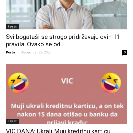
Savjeti
Svi bogataši se strogo pridržavaju ovih 11
pravila: Ovako se od...
Portal
-
December 28, 2025
0
Savjeti
VIC DANA: Ukrali Muji kreditnu karticu