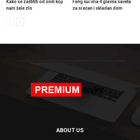
Kako se zaštititi od onih koji
Feng šui ima 4 glavna saveta
nam žele zlo
za srećan i skladan dom
ABOUT US