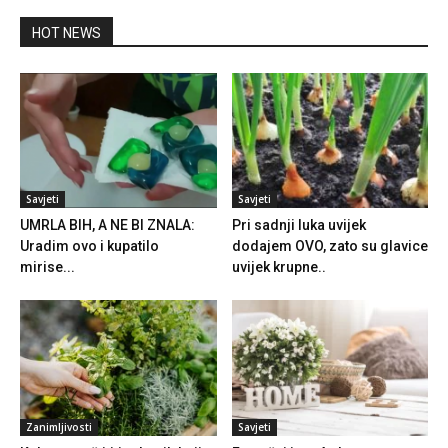
HOT NEWS
Savjeti
Savjeti
UMRLA BIH, A NE BI ZNALA:
Pri sadnji luka uvijek
Uradim ovo i kupatilo
dodajem OVO, zato su glavice
mirise...
uvijek krupne..
Zanimljivosti
Savjeti