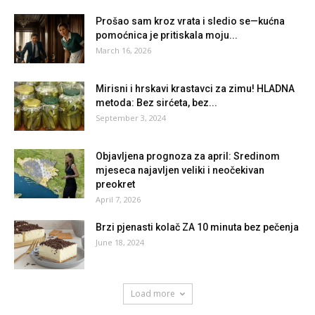
Prošao sam kroz vrata i sledio se—kućna
pomoćnica je pritiskala moju...
March 16, 2026
Mirisni i hrskavi krastavci za zimu! HLADNA
metoda: Bez sirćeta, bez...
September 3, 2024
Objavljena prognoza za april: Sredinom
mjeseca najavljen veliki i neočekivan
preokret
April 7, 2026
Brzi pjenasti kolač ZA 10 minuta bez pečenja
June 18, 2024
Load more