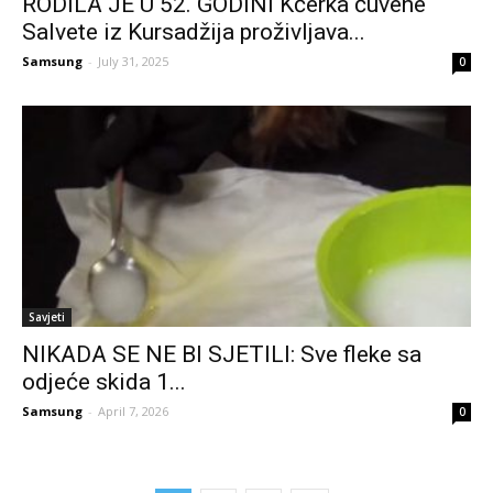
RODILA JE U 52. GODINI Kćerka čuvene
Salvete iz Kursadžija proživljava...
Samsung
-
July 31, 2025
0
Savjeti
NIKADA SE NE BI SJETILI: Sve fleke sa
odjeće skida 1...
Samsung
-
April 7, 2026
0