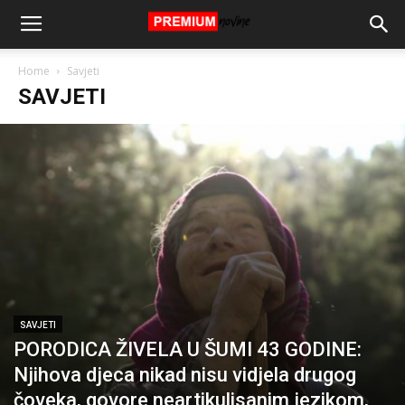
Home
Savjeti
SAVJETI
SAVJETI
PORODICA ŽIVELA U ŠUMI 43 GODINE:
Njihova djeca nikad nisu vidjela drugog
čoveka, govore neartikulisanim jezikom,