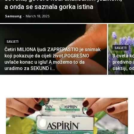
a onda se saznala gorka istina
Samsung
-
March 18, 2025
SAVJETI
SAVJETI
Četiri MILIONA ljudi ZAPREPASTIO je snimak
koji pokazuje da cijeli život POGREŠNO
3 cveta k
uvlače konac u iglu! A možemo to da
predivno 
uradimo za SEKUND i...
saksiji, o