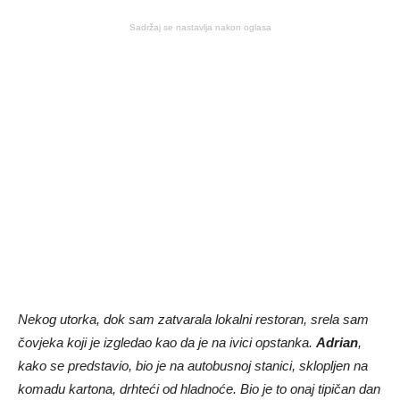
Sadržaj se nastavlja nakon oglasa
Nekog utorka, dok sam zatvarala lokalni restoran, srela sam
čovjeka koji je izgledao kao da je na ivici opstanka.
Adrian
,
kako se predstavio, bio je na autobusnoj stanici, sklopljen na
komadu kartona, drhteći od hladnoće. Bio je to onaj tipičan dan