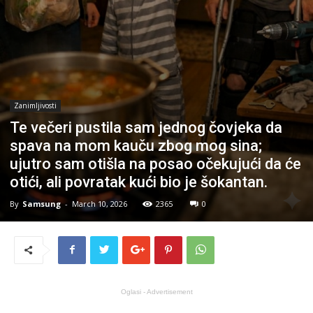
Zanimljivosti
Te večeri pustila sam jednog čovjeka da
spava na mom kauču zbog mog sina;
ujutro sam otišla na posao očekujući da će
otići, ali povratak kući bio je šokantan.
By
Samsung
-
March 10, 2026
2365
0
Oglasi - Advertisement