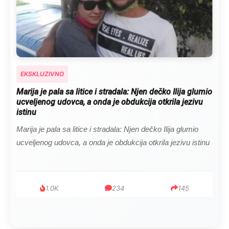
EKSKLUZIVNO
Kad se Marin suprug razbolio ona ga kupala, pelene
mu mijenjala: Jedno jutro je poslao po čokoladu..
Kad se Marin suprug razbolio ona ga kupala, pelene mu
mijenjala: Jedno jutro je poslao po čokoladu..
999
321
234