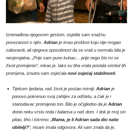
Iznenađena njegovom gestom, osjetila sam snažnu
povezanost s njim.
Adrian
je imao prošlost koju nije mogao
zaboraviti, ali njegova sposobnost da se vrati u normalu bila je
nevjerojatna. „Prije sam puno kuhao… prije nego što mi se
život promijenio“, rekao je. Iako su tiha vrata postala simbol tih
promjena, iznutra sam osjećala
novi osjećaj stabilnosti
.
Tijekom tjedana, naš život je postao mirniji.
Adrian
je
ponovo pokrenuo svoj zahtjev za odštetu, a čak je i
stanodavac promijenio ton. Bilo je očigledno da je
Adrian
donio neku vrstu reda i balansa u naš dom. I dok je moj sin
pitao, tiho i iskreno: „
Mama, je li Adrian sada dio naše
obitelji?
“, nisam imala odgovora. Ali sam znala da je,
barem za sada, tu siguran.