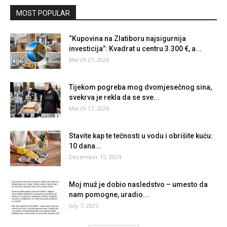
MOST POPULAR
“Kupovina na Zlatiboru najsigurnija
investicija”: Kvadrat u centru 3.300 €, a...
March 21, 2024
Tijekom pogreba mog dvomjesečnog sina,
svekrva je rekla da se sve...
March 17, 2026
Stavite kap te tečnosti u vodu i obrišite kuću:
10 dana...
December 15, 2024
Moj muž je dobio nasledstvo – umesto da
nam pomogne, uradio...
July 7, 2025
Load more