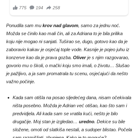
Ponudila sam mu
krov nad glavom
, samo za jednu noć.
Možda se činilo kao mali čin, ali za Adriana to je bila prilika
koju nije mogao ni sanjati. Tuširao se, dugo, gotovo kao da je
zaboravio kakav je osjećaj tople vode. Kasnije je pojeo juhu iz
konzerve kao da je prava gozba.
Oliver
je s njim razgovarao,
govorio mu o školi, o mački koju smo imali, o životu… Slušao
je pažljivo, a ja sam promatrala tu scenu, osjećajući da nešto
važno počinje.
Kada sam otišla na posao sljedećeg dana, nisam očekivala
ništa posebno. Možda je Adrian već otišao, kao što sam i
predvidjela. Ali kada sam se vratila kući, nešto je bilo
drugačije. Moj stan je izgledao…
uredno
. Dekice su bile
složene, omoti od slatkiša nestali, a sudoper blistao. Počela
sam razmišljati, zbunjena. Kako je to moguće?