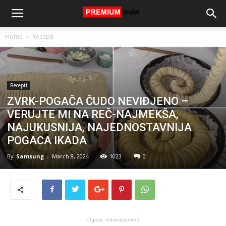
Home
Recepti
Recepti
ZVRK-POGAČA ČUDO NEVIĐJENO –
VERUJTE MI NA REČ-NAJMEKŠA,
NAJUKUSNIJA, NAJEDNOSTAVNIJA
POGACA IKADA
By
Samsung
-
March 8, 2024
1023
0
Oglasi - Advertisement