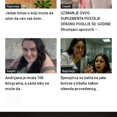
Najnovije
Savjeti
Jedan limun u šolji može da
UZIMANJE OVOG
učini da ceo vaš dom...
SUPLEMENTA POSTAJE
OPASNO POSLIJE 50. GODINE:
Stručnjaci upozorili –...
Savjeti
Najnovije
Andrijana je imala 106
Djevojčica se žalila na jake
kilograma, a sada niko ne
bolove u trbuhu nakon
može da...
vikenda provedenog...