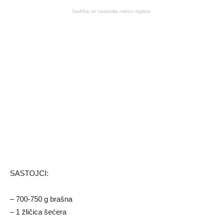
Sadržaj se nastavlja nakon oglasa
SASTOJCI:
– 700-750 g brašna
– 1 žličica šećera