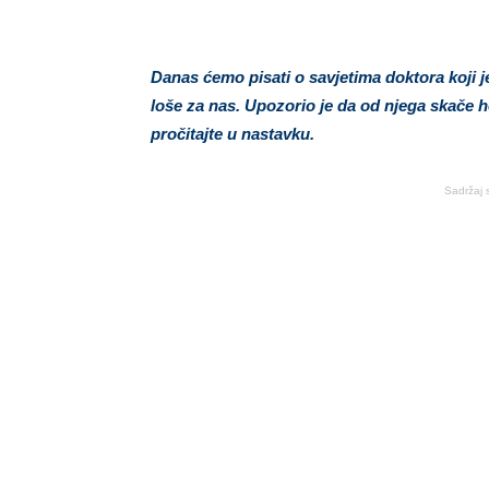
Danas ćemo pisati o savjetima doktora koji je
loše za nas. Upozorio je da od njega skače hol
pročitajte u nastavku.
Sadržaj 