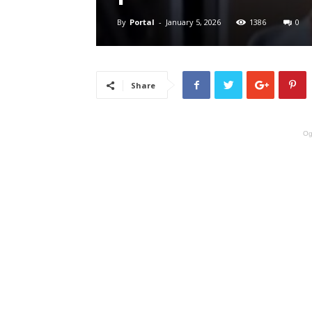
By
Portal
-
January 5, 2026
1386
0
Share
Og