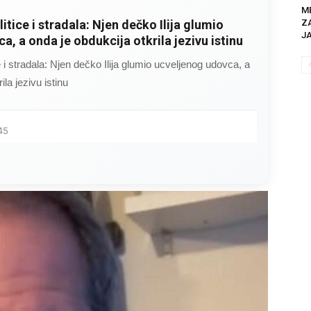
M
Z
rug razbolio ona ga kupala, pelene mu
JA
 jutro je poslao po čokoladu..
razbolio ona ga kupala, pelene mu mijenjala: Jedno jutro
..
34