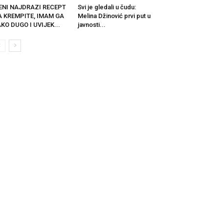
ENI NAJDRAZI RECEPT
Svi je gledali u čudu:
A KREMPITE, IMAM GA
Melina Džinović prvi put u
KO DUGO I UVIJEK...
javnosti...