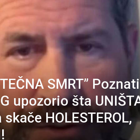
 TEČNA SMRT” Poznati
 upozorio šta UNIŠT
a skače HOLESTEROL,
!