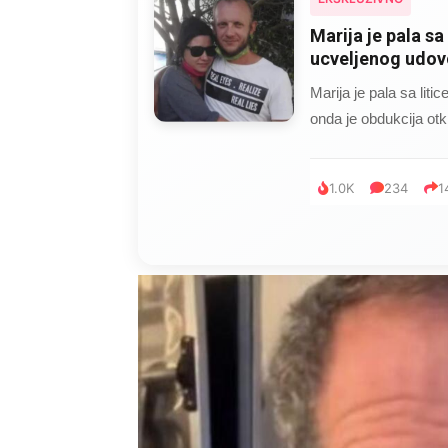
Kad se Marin sup
mijenjala: Jedno
Kad se Marin suprug 
je poslao po čokoladu
999
321
2