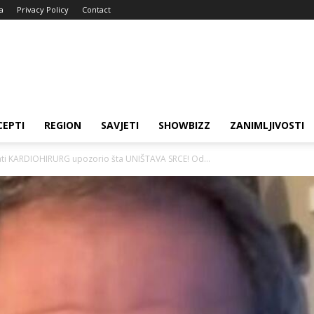
a
Privacy Policy
Contact
CEPTI
REGION
SAVJETI
SHOWBIZZ
ZANIMLJIVOSTI
ti KARDIOHIRURG upozorio šta UNIŠTAVA SRCE! Od...