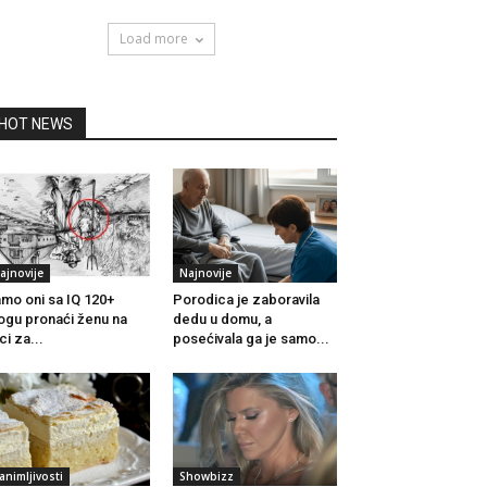
Load more
HOT NEWS
ajnovije
Najnovije
mo oni sa IQ 120+
Porodica je zaboravila
gu pronaći ženu na
dedu u domu, a
ici za...
posećivala ga je samo...
animljivosti
Showbizz