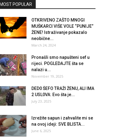
MOST POPULAR
OTKRIVENO ZAŠTO MNOGI
MUŠKARCI VIŠE VOLE “PUNIJE”
ŽENE! Istraživanje pokazalo
neobične...
March 24, 2024
Pronašli smo napušteni sef u
rijeci. POGLEDAJTE šta se
nalazi u...
November 19, 2025
DED0 ŠEFO TRAŽI ŽENU, ALI IMA
2 USL0VA: Evo šta je...
July 23, 2025
Izrežite sapun i zahvalite mi se
na ovoj ideji: SVE BLISTA...
June 6, 2025