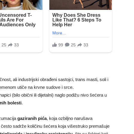
nost, ali industrijski obrađeni sastojci, trans masti, soli i
remenom utiče na krvne sudove i srce.
napici (bilo obični ili dijetalni) naglo podižu nivo šećera u
nih bolesti
.
nzumacija
gaziranih pića
, koja ozbiljno narušava
a često sadrže količinu šećera koja višestruko premašuje
triglicerida
i
insulinsku rezistenciju
, što su faktori koji