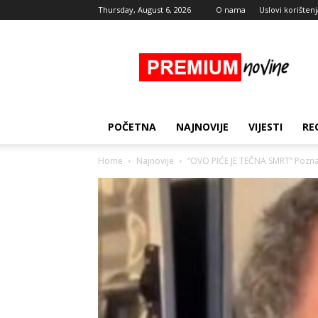
Thursday, August 6, 2026
O nama
Uslovi korištenj
Premium
Novine
POČETNA
NAJNOVIJE
VIJESTI
RE
Home
Najnovije
“OVO PIĆE JE TEČNA SMRT” Pozna