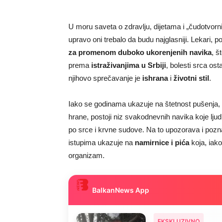
U moru saveta o zdravlju, dijetama i „čudotvorn
upravo oni trebalo da budu najglasniji. Lekari, p
za promenom duboko ukorenjenih navika
, š
prema
istraživanjima u Srbiji
, bolesti srca ost
njihovo sprečavanje je
ishrana
i
životni stil
.
Iako se godinama ukazuje na štetnost pušenja, 
hrane, postoji niz svakodnevnih navika koje lju
po srce i krvne sudove. Na to upozorava i pozna
istupima ukazuje na
namirnice i pića
koja, iak
organizam.
EKSKLUZIVNO