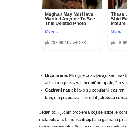
Brza hrana
: Mnogi je doživljavaju kao praktič
aditivi mogu izazvati
hronične upale
, što v
Gazirani napici
: Iako su popularni, gazirani 
krvi, što povećava rizik od
dijabetesa i srča
Jedan od ključnih problema koji se ističe je ko
metabolizam. Limonka ili dijetalna gazirana pić
dnevnu preporuku, što izaziva naglo povećanje