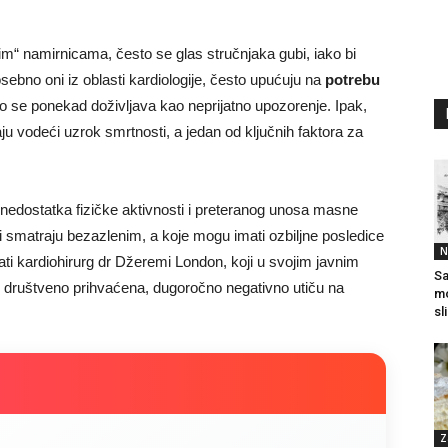
im“ namirnicama, često se glas stručnjaka gubi, iako bi
osebno oni iz oblasti kardiologije, često upućuju na
potrebu
to se ponekad doživljava kao neprijatno upozorenje. Ipak,
aju vodeći uzrok smrtnosti, a jedan od ključnih faktora za
nedostatka fizičke aktivnosti i preteranog unosa masne
di smatraju bezazlenim, a koje mogu imati ozbiljne posledice
N
ti kardiohirurg dr Džeremi London, koji u svojim javnim
Sa
o društveno prihvaćena, dugoročno negativno utiču na
mo
sl
Z