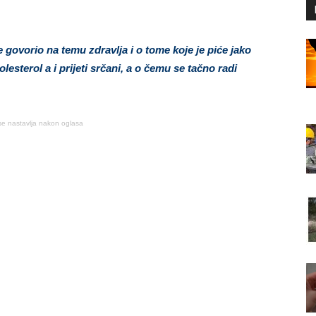
 govorio na temu zdravlja i o tome koje je piće jako
esterol a i prijeti srčani, a o čemu se tačno radi
se nastavlja nakon oglasa