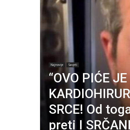
Najnovije
Savjeti
“OVO PIĆE JE
KARDIOHIRURG
SRCE! Od tog
preti I SRČANI