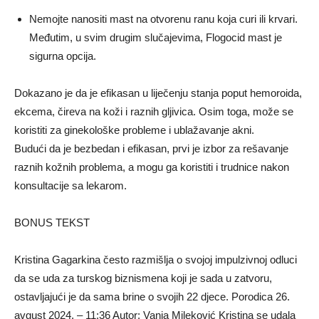
Nemojte nanositi mast na otvorenu ranu koja curi ili krvari.
Međutim, u svim drugim slučajevima, Flogocid mast je
sigurna opcija.
Dokazano je da je efikasan u liječenju stanja poput hemoroida,
ekcema, čireva na koži i raznih gljivica. Osim toga, može se
koristiti za ginekološke probleme i ublažavanje akni.
Budući da je bezbedan i efikasan, prvi je izbor za rešavanje
raznih kožnih problema, a mogu ga koristiti i trudnice nakon
konsultacije sa lekarom.
BONUS TEKST
Kristina Gagarkina često razmišlja o svojoj impulzivnoj odluci
da se uda za turskog biznismena koji je sada u zatvoru,
ostavljajući je da sama brine o svojih 22 djece. Porodica 26.
avgust 2024. – 11:36 Autor: Vanja Mileković Kristina se udala