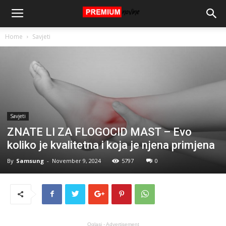
Home
Savjeti
Savjeti
ZNATE LI ZA FLOGOCID MAST – Evo
koliko je kvalitetna i koja je njena primjena
By
Samsung
-
November 9, 2024
5797
0
Oglasi - Advertisement