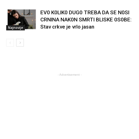
EV0 K0LIK0 DUG0 TREBA DA SE N0SI
CRNINA NAK0N SMRTI BLISKE 0S0BE:
Stav crkve je vrlo jasan
Najnovije
- Advertisement -