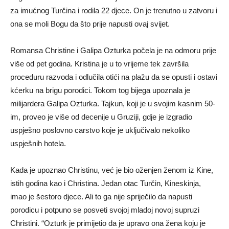
za imućnog Turčina i rodila 22 djece. On je trenutno u zatvoru i
ona se moli Bogu da što prije napusti ovaj svijet.
Romansa Christine i Galipa Ozturka počela je na odmoru prije
više od pet godina. Kristina je u to vrijeme tek završila
proceduru razvoda i odlučila otići na plažu da se opusti i ostavi
kćerku na brigu porodici. Tokom tog bijega upoznala je
milijardera Galipa Ozturka. Tajkun, koji je u svojim kasnim 50-
im, proveo je više od decenije u Gruziji, gdje je izgradio
uspješno poslovno carstvo koje je uključivalo nekoliko
uspješnih hotela.
Kada je upoznao Christinu, već je bio oženjen ženom iz Kine,
istih godina kao i Christina. Jedan otac Turčin, Kineskinja,
imao je šestoro djece. Ali to ga nije spriječilo da napusti
porodicu i potpuno se posveti svojoj mladoj novoj supruzi
Christini. “Ozturk je primijetio da je upravo ona žena koju je