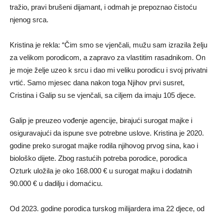
tražio, pravi brušeni dijamant, i odmah je prepoznao čistoću
njenog srca.
Kristina je rekla: “Čim smo se vjenčali, mužu sam izrazila želju
za velikom porodicom, a zapravo za vlastitim rasadnikom. On
je moje želje uzeo k srcu i dao mi veliku porodicu i svoj privatni
vrtić. Samo mjesec dana nakon toga Njihov prvi susret,
Cristina i Galip su se vjenčali, sa ciljem da imaju 105 djece.
Galip je preuzeo vođenje agencije, birajući surogat majke i
osiguravajući da ispune sve potrebne uslove. Kristina je 2020.
godine preko surogat majke rodila njihovog prvog sina, kao i
biološko dijete. Zbog rastućih potreba porodice, porodica
Ozturk uložila je oko 168.000 € u surogat majku i dodatnih
90.000 € u dadilju i domaćicu.
Od 2023. godine porodica turskog milijardera ima 22 djece, od