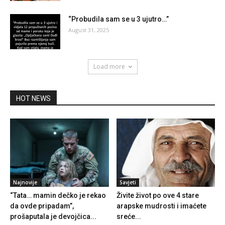
“Probudila sam se u 3 ujutro…”
August 31, 2025
Load more
HOT NEWS
Najnovije
Savjeti
“Tata… mamin dečko je rekao
Živite život po ove 4 stare
da ovde pripadam”,
arapske mudrosti i imaćete
prošaputala je devojčica...
sreće...