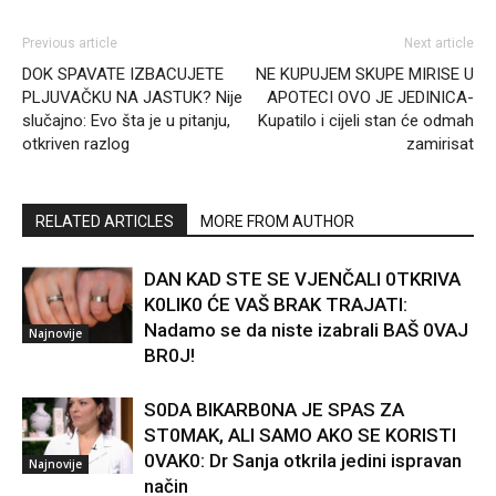
Previous article
Next article
DOK SPAVATE IZBACUJETE
NE KUPUJEM SKUPE MIRISE U
PLJUVAČKU NA JASTUK? Nije
APOTECI OVO JE JEDINICA-
slučajno: Evo šta je u pitanju,
Kupatilo i cijeli stan će odmah
otkriven razlog
zamirisat
RELATED ARTICLES
MORE FROM AUTHOR
DAN KAD STE SE VJENČALI 0TKRIVA
K0LIK0 ĆE VAŠ BRAK TRAJATI:
Nadamo se da niste izabrali BAŠ 0VAJ
Najnovije
BR0J!
S0DA BIKARB0NA JE SPAS ZA
ST0MAK, ALI SAMO AKO SE KORISTI
0VAK0: Dr Sanja otkrila jedini ispravan
Najnovije
način